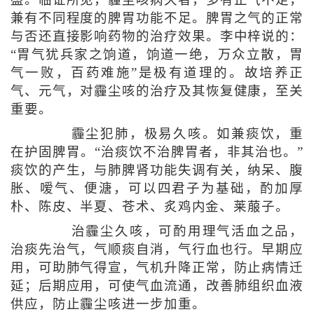
盛。临证所见，霾尘咳病久者，多有正气不足，
兼有不同程度的脾胃功能不足。脾胃之气的正常
与否还直接影响药物的治疗效果。李中梓说的：
“胃气犹兵家之饷道，饷道一绝，万众立散，胃
气一败，百药难施”是极有道理的。故培养正
气、元气，对霾尘咳的治疗及其恢复健康，至关
重要。
霾尘犯肺，极易久咳。如兼痰饮，重
在护固脾胃。“治痰饮不治脾胃者，非其治也。”
痰饮的产生，与肺脾肾功能失调有关，纳呆、腹
胀、嗳气、便溏，可以四君子为基础，酌加厚
朴、陈皮、半夏、苍术、炙鸡内金、莱菔子。
治霾尘久咳，可酌用理气活血之品，
治痰先治气，气顺痰自消，气行血也行。早期应
用，可助肺气得宣，气机升降正常，防止病情迁
延；后期应用，可使气血流通，改善肺组织血液
供应，防止霾尘咳进一步加重。