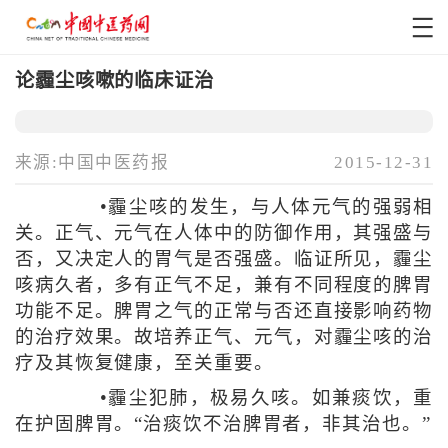
论霾尘咳嗽的临床证治
来源:中国中医药报
2015-12-31
•霾尘咳的发生，与人体元气的强弱相
关。正气、元气在人体中的防御作用，其强盛与
否，又决定人的胃气是否强盛。临证所见，霾尘
咳病久者，多有正气不足，兼有不同程度的脾胃
功能不足。脾胃之气的正常与否还直接影响药物
的治疗效果。故培养正气、元气，对霾尘咳的治
疗及其恢复健康，至关重要。
•霾尘犯肺，极易久咳。如兼痰饮，重
在护固脾胃。“治痰饮不治脾胃者，非其治也。”