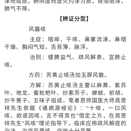
津而成痰，肺阴虚而虚火灼津为痰，痰浊阻滞，
肺气不降。
【辨证分型】
风霾咳
主症：咽痒、干咳、鼻塞流涕、鼻咽
干燥、胸闷气短，舌苔薄、脉浮。
治则：健脾益气、疏风解表、宣肺止
咳。
方药：苏黄止咳汤加玉屏风散。
方解：苏黄止咳汤主要以麻黄、紫苏
叶、地龙、蜜枇杷叶、炒紫苏子、蝉蜕、前胡、
炒牛蒡子、五味子组成，笔者恩师国医大师晁恩
祥先生依据《诸病源候论》：“十咳，一曰风
咳，欲语因咳，言不得竞也”悟定之方，在晁恩
祥先生“风咳”理论指导下，临床应用疏风解痉的
治法，治疗风霾咳，疗效十分显著。