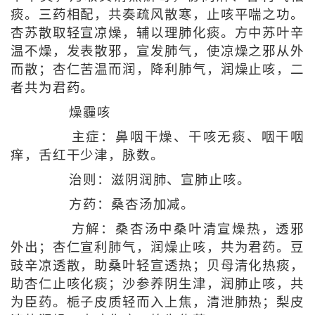
痰。三药相配，共奏疏风散寒，止咳平喘之功。
杏苏散取轻宣凉燥，辅以理肺化痰。方中苏叶辛
温不燥，发表散邪，宣发肺气，使凉燥之邪从外
而散；杏仁苦温而润，降利肺气，润燥止咳，二
者共为君药。
燥霾咳
主症：鼻咽干燥、干咳无痰、咽干咽
痒，舌红干少津，脉数。
治则：滋阴润肺、宣肺止咳。
方药：桑杏汤加减。
方解：桑杏汤中桑叶清宣燥热，透邪
外出；杏仁宣利肺气，润燥止咳，共为君药。豆
豉辛凉透散，助桑叶轻宣透热；贝母清化热痰，
助杏仁止咳化痰；沙参养阴生津，润肺止咳，共
为臣药。栀子皮质轻而入上焦，清泄肺热；梨皮