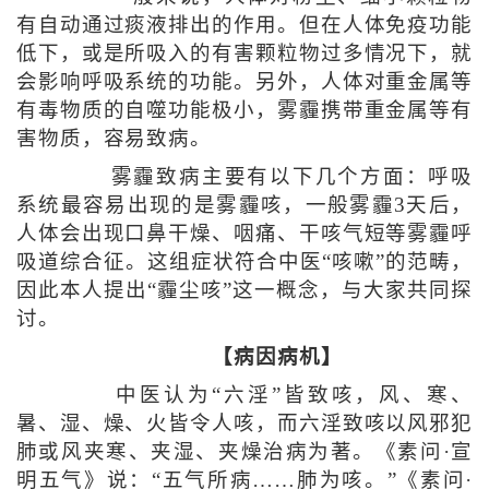
有自动通过痰液排出的作用。但在人体免疫功能
低下，或是所吸入的有害颗粒物过多情况下，就
会影响呼吸系统的功能。另外，人体对重金属等
有毒物质的自噬功能极小，雾霾携带重金属等有
害物质，容易致病。
雾霾致病主要有以下几个方面：呼吸
系统最容易出现的是雾霾咳，一般雾霾3天后，
人体会出现口鼻干燥、咽痛、干咳气短等雾霾呼
吸道综合征。这组症状符合中医“咳嗽”的范畴，
因此本人提出“霾尘咳”这一概念，与大家共同探
讨。
【病因病机】
中医认为“六淫”皆致咳，风、寒、
暑、湿、燥、火皆令人咳，而六淫致咳以风邪犯
肺或风夹寒、夹湿、夹燥治病为著。《素问·宣
明五气》说：“五气所病……肺为咳。”《素问·