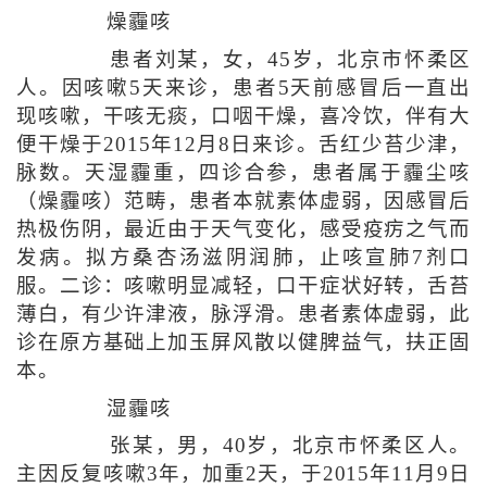
燥霾咳
患者刘某，女，45岁，北京市怀柔区
人。因咳嗽5天来诊，患者5天前感冒后一直出
现咳嗽，干咳无痰，口咽干燥，喜冷饮，伴有大
便干燥于2015年12月8日来诊。舌红少苔少津，
脉数。天湿霾重，四诊合参，患者属于霾尘咳
（燥霾咳）范畴，患者本就素体虚弱，因感冒后
热极伤阴，最近由于天气变化，感受疫疠之气而
发病。拟方桑杏汤滋阴润肺，止咳宣肺7剂口
服。二诊：咳嗽明显减轻，口干症状好转，舌苔
薄白，有少许津液，脉浮滑。患者素体虚弱，此
诊在原方基础上加玉屏风散以健脾益气，扶正固
本。
湿霾咳
张某，男，40岁，北京市怀柔区人。
主因反复咳嗽3年，加重2天，于2015年11月9日