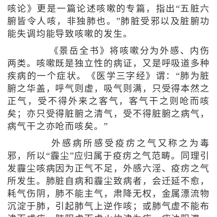
咳论》更是一篇论述咳嗽的专篇，指出“五脏六
腑皆令人咳，非独肺也。”肺脏受邪以及脏腑功
能失调均能导致咳嗽的发生。
《景岳全书》将咳嗽分为外感、内伤
两类。咳嗽既是独立性的病证，又是呼吸道多种
疾病的一个症状。《医学三字经》谓：“肺为脏
腑之华盖，呼气则虚，吸气则满，只受得本然之
正气，受不得外来之客气，客气干之则呛而咳
矣；亦只受得脏腑之清气，受不得脏腑之病气，
病气干之亦呛而咳矣。”
外感病所感受疫疠之气又称之为毒
邪，所以“霾尘”应归属于疫疠之气范畴。同理引
发霾尘咳病因为正气不足，外感六淫、疫疠之气
所发生。肺脏自病和霾尘致病者，会迁延不愈，
耗气伤阴，肺不能主气，肃降无权，金属漂流物
沉淀于肺，引起肺气上逆作咳；或肺气虚不能布