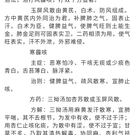
玉屏风散由黄芪、白术、防风组成。
方中黄芪内外同治为君，补脾肺之气，固表止
汗。白术为臣，健脾益气，使脾气旺则土能生
金，肺金足则可固表实卫。二药相须为用，使气
旺表实，汗不外泄，外邪难侵。
寒霾咳
主症：恶寒怕冷、干咳无痰或少痰色
青白，舌苔薄白、脉浮紧。
治则：健脾益气、疏风散寒、宣肺止
咳。
方药：三拗汤加杏苏散或玉屏风散。
方解：三拗汤用麻黄发汗散寒，宜肺
平喘，其不去根节，为发中有收，使不过于汗；
用杏仁止咳化痰，为散中有涩，使不过于宣；甘
草不炙，乃取其清热解毒，协同麻、杏利气祛