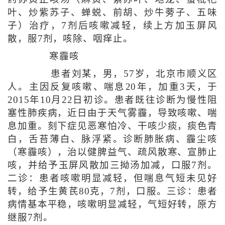
叶、炒紫苏子、蝉蜕、前胡、炒牛蒡子、五味
子）治疗，7剂后咳嗽减轻，续上方加玉屏风
散，服7剂，咳除、咽痒止。
寒霾咳
患者刘某，男，57岁，北京市顺义区
人。主因反复咳嗽、喘息20年，加重3天，于
2015年10月22日初诊。患者既往诊断为慢性阻
塞性肺疾病，近日由于天气雾霾，导致咳嗽、喘
息加重。刻下症见恶寒怕冷、干咳少痰，痰色青
白，舌苔薄白、脉浮紧。诊断肺胀病、霾尘咳
（寒霾咳），治以健脾益气、疏风散寒、宣肺止
咳，并给予玉屏风散加三拗汤加减，口服7剂。
二诊：患者咳嗽明显减轻，但喘息气短未见好
转，给予生黄芪80克，7剂，口服。三诊：患者
病情基本平稳，咳嗽明显减轻，气短好转，原方
继服7剂。