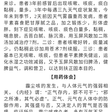
来诊。患者3年前感冒后出现咳嗽、咳痰，痰白
黏稠，量多。3年中每遇三九天气症状复发，今
年未到季节，2天前因天气雾霾重而发病，患者
平素喜食肥甘厚腻之品，加之锻炼少，形体虚
胖。刻下症见咳嗽、咳痰、痰色白量多，黏稠，
喘息貌，舌苔白腻、脉沉滑。用玉屏风散加二陈
汤加减治疗7剂。二诊：患者咳嗽好转，痰量减
少，仍黏稠此诊加用苍术7剂续服。三诊：患者
基本已无咳嗽、咳痰，但患者平素脾失健运，运
化水湿之功效减弱，又予玉屏风散加归脾汤，健
脾益气，调和营卫，以达到扶正固本目的。
【用药体会】
霾尘咳的发生，与人体元气的强弱相
关。《内经》谓：“正气存内，邪不可干”；“邪
之所凑，其气必虚”。正气、元气在人体中的防
御作用，其强盛与否，又决定人的胃气是否强