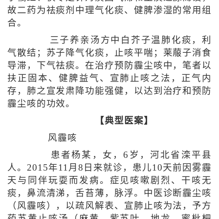
故二药为祛痰剂中理气化痰、健脾渗湿的常用组
合。
三子养亲汤方中白芥子温肺化痰，利
气散结；苏子降气化痰，止咳平喘；莱菔子消食
导滞，下气祛痰。在治疗预防霾尘咳中，笔者以
扶正固本、健脾益气、宣肺止咳之法，正气内
存，肺之宣发肃降功能强健，以达到治疗和预防
霾尘咳的功效。
【典型医案】
风霾咳
患者杨某，女，6岁，河北省滦平县
人。2015年11月8日来就诊，患儿10天前因雾霾
天与同伴玩耍而发病。症见咳嗽剧烈、干咳无
痰，鼻流清涕，舌苔薄，脉浮。中医诊断霾尘咳
（风霾咳），以疏风解表、宣肺止咳为法，予方
药苏黄止咳汤（麻黄、紫苏叶、地龙、蜜枇杷