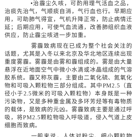
•治霾尘久咳，可酌用理气活血之品，
治痰先治气，气顺痰自消，气行血也行。早期应
用，可助肺气得宣，气机升降正常，防止病情迁
延；后期应用，可使气血流通，改善肺组织血液
供应，防止霾尘咳进一步加重。
雾霾致病现在已成为整个社会关注的
话题，尤其是入冬以来北京及华北地区连续出现
重度雾霾。雾霾是由雾和霾组成的。雾是由大量
悬浮在近地面空气中微小水滴或冰晶组成的气溶
胶系统。霾又称灰霾，主要由二氧化硫、氮氧化
物和可吸入颗粒物三部分组成。其中PM2.5（直
径小于2.5微米的可吸入颗粒物）本身既是一种
污染物，又是多种重金属及多环芳烃等有毒物质
的载体，是致病的元凶。雾霾致病主要是通过呼
吸，将PM2.5颗粒物吸入呼吸道，侵入气道上皮
细胞而致病。
一般来说，人体对粉尘、细小颗粒物