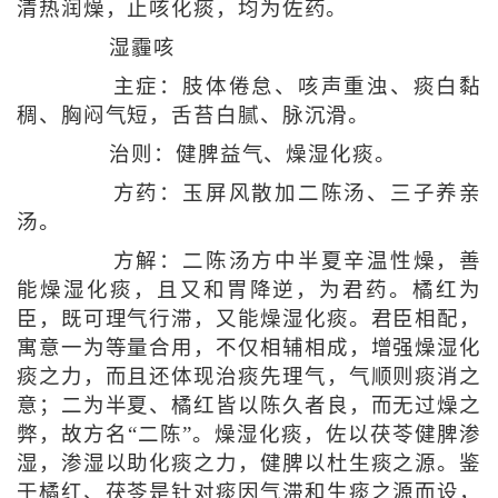
清热润燥，止咳化痰，均为佐药。
湿霾咳
主症：肢体倦怠、咳声重浊、痰白黏
稠、胸闷气短，舌苔白腻、脉沉滑。
治则：健脾益气、燥湿化痰。
方药：玉屏风散加二陈汤、三子养亲
汤。
方解：二陈汤方中半夏辛温性燥，善
能燥湿化痰，且又和胃降逆，为君药。橘红为
臣，既可理气行滞，又能燥湿化痰。君臣相配，
寓意一为等量合用，不仅相辅相成，增强燥湿化
痰之力，而且还体现治痰先理气，气顺则痰消之
意；二为半夏、橘红皆以陈久者良，而无过燥之
弊，故方名“二陈”。燥湿化痰，佐以茯苓健脾渗
湿，渗湿以助化痰之力，健脾以杜生痰之源。鉴
于橘红、茯苓是针对痰因气滞和生痰之源而设，