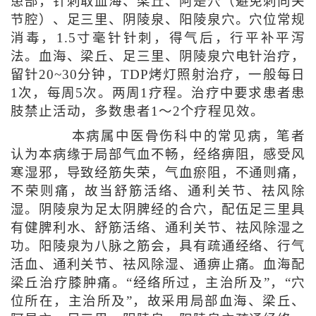
患部，针刺取血海、梁丘、阿是穴（避免刺向关
节腔）、足三里、阴陵泉、阳陵泉穴。穴位常规
消毒，1.5寸毫针针刺，得气后，行平补平泻
法。血海、梁丘、足三里、阴陵泉穴电针治疗，
留针20~30分钟，TDP烤灯照射治疗，一般每日
1次，每周5次。两周1疗程。治疗中要求患者患
肢禁止活动，多数患者1～2个疗程见效。
本病属中医骨伤科中的常见病，笔者
认为本病缘于局部气血不畅，经络痹阻，感受风
寒湿邪，导致经筋失荣，气血瘀阻，不通则痛，
不荣则痛，故当舒筋活络、通利关节、祛风除
湿。阴陵泉为足太阴脾经的合穴，配伍足三里具
有健脾利水、舒筋活络、通利关节、祛风除湿之
功。阳陵泉为八脉之筋会，具有疏通经络、行气
活血、通利关节、祛风除湿、通痹止痛。血海配
梁丘治疗膝肿痛。“经络所过，主治所及”，“穴
位所在，主治所及”，故采用局部血海、梁丘、