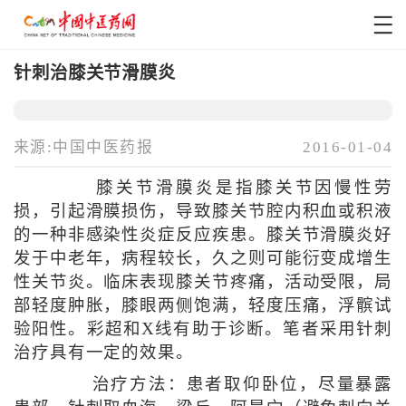
针刺治膝关节滑膜炎
来源:中国中医药报
2016-01-04
膝关节滑膜炎是指膝关节因慢性劳
损，引起滑膜损伤，导致膝关节腔内积血或积液
的一种非感染性炎症反应疾患。膝关节滑膜炎好
发于中老年，病程较长，久之则可能衍变成增生
性关节炎。临床表现膝关节疼痛，活动受限，局
部轻度肿胀，膝眼两侧饱满，轻度压痛，浮髌试
验阳性。彩超和X线有助于诊断。笔者采用针刺
治疗具有一定的效果。
治疗方法：患者取仰卧位，尽量暴露