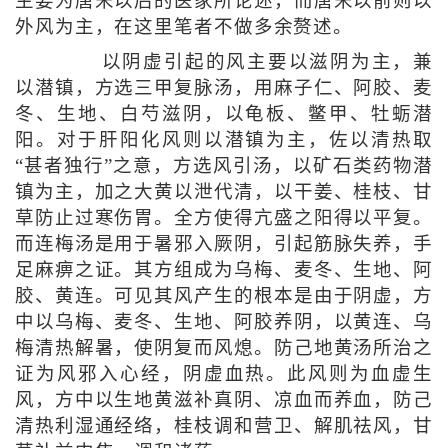
主要为唐宋以后的医家所论述，而唐宋以前则以
外风为主，在这里笔者不做多余赘述。
以阴虚引起的风主要以滋阴为主，兼
以潜镇，方选三甲复脉汤，用麻子仁、阿胶、麦
冬、生地、白芍滋阴，以龟板、鳖甲、牡蛎潜
阳。对于肝阳化风则以潜镇为主，佐以清热取
“甚者独行”之意，方选风引汤，以矿石类药物潜
镇为主，加之大黄以泄代清，以干姜、桂枝、甘
草防止过寒伤胃。全方使得亢盛之阳得以平复。
而连梅汤是用于暑邪入厥阴，引起筋脉失养，手
足麻痹之证。其方组成为乌梅、麦冬、生地、阿
胶、黄连。可见其风产生的根本是由于阴虚，方
中以乌梅、麦冬、生地、阿胶养阴，以黄连、乌
梅清热解暑，使阴复而风熄。防己地黄汤所治之
证为风邪入心经，阴虚血热。此风则为血虚生
风，方中以生地黄滋补真阴、凉血而养血，防己
清热利湿通经络，桂枝调和营卫、解肌祛风，甘