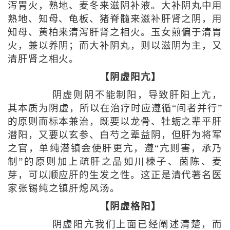
泻胃火，熟地、麦冬来滋阴补液。大补阴丸中用
熟地、知母、龟板、猪脊髓来滋补肝肾之阴，用
知母、黄柏来清泻肝肾之相火。玉女煎偏于清胃
火，兼以养阴；而大补阴丸，则以滋阴为主，又
清肝肾之相火。
【阴虚阳亢】
阴虚则阴不能制阳，导致肝阳上亢，
其本质为阴虚，所以在治疗时应遵循“间者并行”
的原则而标本兼治，既要以龙骨、牡蛎之辈平肝
潜阳，又要以玄参、白芍之辈益阴，但肝为将军
之官，单纯潜镇会使肝更亢，遵“亢则害，承乃
制”的原则加上疏肝之品如川楝子、茵陈、麦
芽，可以顺应肝的生发之性。这正是清代著名医
家张锡纯之镇肝熄风汤。
【阴虚格阳】
阴虚阳亢我们上面已经阐述清楚，而