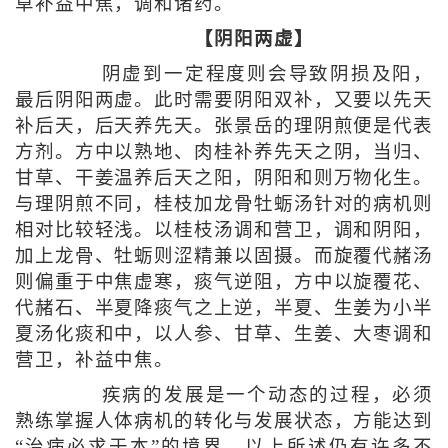
草补益中焦，调和诸药。
【阴阳两虚】
阴虚到一定程度则会导致阴损及阳，
最后阴阳两虚。此时需要阴阳双补，又要以先天
补后天，后天养先天。张景岳的理阴煎便是代表
方剂。方中以熟地、肉桂补养先天之阴，当归、
甘草、干姜温养后天之阳，阴阳和则万物化生。
与理阴煎不同，桂枝加龙骨牡蛎汤针对的病机则
相对比较轻浅。以桂枝汤调和营卫，调和阴阳，
加上龙骨、牡蛎则涩精兼以固摄。而旋覆代赭汤
则偏重于中焦虚寒，痰气逆阻，方中以旋覆花、
代赭石、半夏降痰气之上逆，半夏、生姜为小半
夏汤化痰和中，以人参、甘草、生姜、大枣调和
营卫，补益中焦。
疾病的发展是一个动态的过程，必须
熟练掌握人体病机的转化与发展状态，方能达到
“治病必求于本”的境界，以上所述仍有许多不