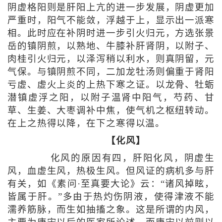
阴虚格阳则是肝阳上亢的进一步发展，阴虚更加
严重时，阳气不能敛，浮越于上，显示出一派寒
相。此时应在补阴时进一步引火归元，方选张景
岳的镇阴煎，以熟地、牛膝补肝肾阴，以附子、
肉桂引火归元，以泽泻稍以利水，则真阴留，元
气保。与镇阴煎不同，二加龙牡汤则偏重于肾阳
亏虚、虚火上炎的上热下寒之证。以龙骨、牡蛎
潜镇虚浮之阳，以附子温肾中阳气，芍药、甘
草、生姜、大枣调补中焦，使气机之枢纽转动。
在上之热得以降，在下之寒得以温。
【化风】
化风的原因有四，肝阳化风，阴虚生
风，血虚生风，热极生风。但风证的病机多与肝
有关，如《素问·至真要大论》云：“诸风掉眩，
皆属于肝。”多由于热灼伤阴液，使得津液不能
濡养筋脉，而生如抽搐之象。这是所谓的内风，