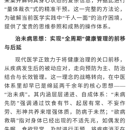
采集并解码其身心状态的复杂信息，并据此进行
“量体裁衣”式的精准干预。这一完整的方法论，
为破解当前医学实践中“千人一面”的治疗困境，
提供了宝贵的思维参照和成熟的操作体系。
治未病思想：实现“全周期”健康管理的前移
与后延
现代医学正致力于将健康治理的关口前移，
从疾病发生后的被动应对，走向预防为主、防治
结合与长效管理。这一理念的战略转向，在中医
体系里却早已是绵延两千余年的核心思想——
“治未病”。其内涵层层递进、自成体系：“未病
先防”强调通过饮食有节、起居有常、不妄作
劳、形神共养来增强体质，防病于未然；“欲病
救萌”指对身体已经出现的不适先兆，如偶发的
失眠、食欲异常，及时进行干预，将疾病消灭在