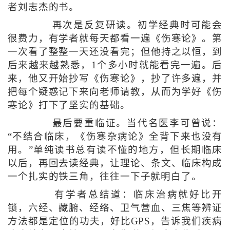
者刘志杰的书。
再次是反复研读。初学经典时可能会
很费力，有学者就每天都看一遍《伤寒论》。第
一次看了整整一天还没看完；但他持之以恒，到
后来越来越熟悉，1个多小时就能看完一遍。后
来，他又开始抄写《伤寒论》，抄了许多遍，并
把每个疑惑记下来向老师请教，从而为学好《伤
寒论》打下了坚实的基础。
最后要重临证。当代名医李可曾说：
“不结合临床，《伤寒杂病论》全背下来也没有
用。”单纯读书总有读不懂的地方，但长期临床
以后，再回去读经典，让理论、条文、临床构成
一个扎实的铁三角，往往一下子就明白了。
有学者总结道：临床治病就好比开
锁，六经、藏腑、经络、卫气营血、三焦等辨证
方法都是定位的功夫，好比GPS，告诉我们疾病