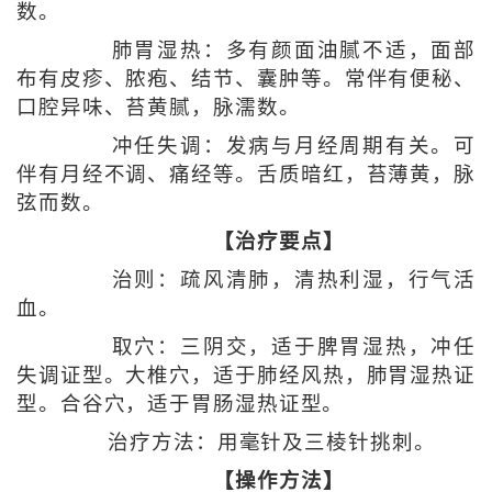
数。
肺胃湿热：多有颜面油腻不适，面部
布有皮疹、脓疱、结节、囊肿等。常伴有便秘、
口腔异味、苔黄腻，脉濡数。
冲任失调：发病与月经周期有关。可
伴有月经不调、痛经等。舌质暗红，苔薄黄，脉
弦而数。
【治疗要点】
治则：疏风清肺，清热利湿，行气活
血。
取穴：三阴交，适于脾胃湿热，冲任
失调证型。大椎穴，适于肺经风热，肺胃湿热证
型。合谷穴，适于胃肠湿热证型。
治疗方法：用毫针及三棱针挑刺。
【操作方法】