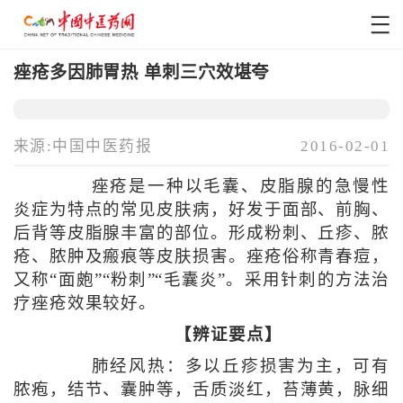
痤疮多因肺胃热 单刺三穴效堪夸
来源:中国中医药报
2016-02-01
痤疮是一种以毛囊、皮脂腺的急慢性
炎症为特点的常见皮肤病，好发于面部、前胸、
后背等皮脂腺丰富的部位。形成粉刺、丘疹、脓
疮、脓肿及瘢痕等皮肤损害。痤疮俗称青春痘，
又称“面皰”“粉刺”“毛囊炎”。采用针刺的方法治
疗痤疮效果较好。
【辨证要点】
肺经风热：多以丘疹损害为主，可有
脓疱，结节、囊肿等，舌质淡红，苔薄黄，脉细