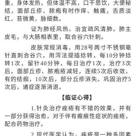
重，身体发热，但体温不高，口干思饮，大便秘
结，面部丘疹、脓疱有时作痒、触痛，舌质淡
红，苔微黄，脉细数。
证为肺经风热，治宜疏风清肺。肺主
皮毛，与大肠相表里，取合谷穴针刺。
皮肤常规消毒，用28号两寸不锈钢毫
针直刺合谷穴，用泻法提插捻转，每10分钟捻
转1次，留针40分钟，每日治疗1次，治疗3次
后，面部丘疹、脓疱疮减轻，连续5次后收敛，
有的结痂，10次后，部分丘疹消失。巩固治疗5
次后，诸症逐渐消退。
【临证心得】
1.针灸治疗痤疮有不错的效果，并有
一部分获得治愈，对于伴有瘢痕性症状的痤疮，
配合药物治疗。
2.现代医学认为，痤疮是一种多因素