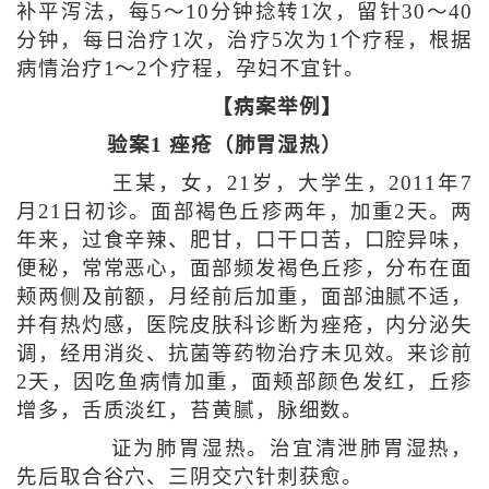
补平泻法，每5～10分钟捻转1次，留针30～40
分钟，每日治疗1次，治疗5次为1个疗程，根据
病情治疗1～2个疗程，孕妇不宜针。
【病案举例】
验案1 痤疮（肺胃湿热）
王某，女，21岁，大学生，2011年7
月21日初诊。面部褐色丘疹两年，加重2天。两
年来，过食辛辣、肥甘，口干口苦，口腔异味，
便秘，常常恶心，面部频发褐色丘疹，分布在面
颊两侧及前额，月经前后加重，面部油腻不适，
并有热灼感，医院皮肤科诊断为痤疮，内分泌失
调，经用消炎、抗菌等药物治疗未见效。来诊前
2天，因吃鱼病情加重，面颊部颜色发红，丘疹
增多，舌质淡红，苔黄腻，脉细数。
证为肺胃湿热。治宜清泄肺胃湿热，
先后取合谷穴、三阴交穴针刺获愈。