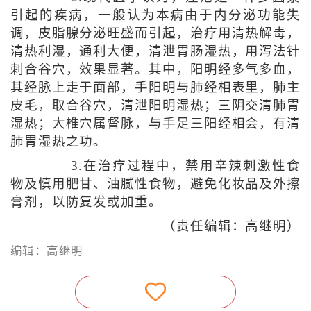
引起的疾病，一般认为本病由于内分泌功能失
调，皮脂腺分泌旺盛而引起，治疗用清热解毒，
清热利湿，通利大便，清泄胃肠湿热，用泻法针
刺合谷穴，效果显著。其中，阳明经多气多血，
其经脉上走于面部，手阳明与肺经相表里，肺主
皮毛，取合谷穴，清泄阳明湿热；三阴交清肺胃
湿热；大椎穴属督脉，与手足三阳经相会，有清
肺胃湿热之功。
3.在治疗过程中，禁用辛辣刺激性食
物及慎用肥甘、油腻性食物，避免化妆品及外擦
膏剂，以防复发或加重。
（责任编辑：高继明）
编辑：高继明