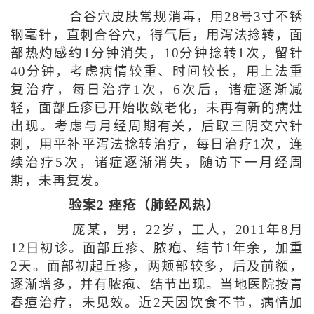
合谷穴皮肤常规消毒，用28号3寸不锈
钢毫针，直刺合谷穴，得气后，用泻法捻转，面
部热灼感约1分钟消失，10分钟捻转1次，留针
40分钟，考虑病情较重、时间较长，用上法重
复治疗，每日治疗1次，6次后，诸症逐渐减
轻，面部丘疹已开始收敛老化，未再有新的病灶
出现。考虑与月经周期有关，后取三阴交穴针
刺，用平补平泻法捻转治疗，每日治疗1次，连
续治疗5次，诸症逐渐消失，随访下一月经周
期，未再复发。
验案2 痤疮（肺经风热）
庞某，男，22岁，工人，2011年8月
12日初诊。面部丘疹、脓疱、结节1年余，加重
2天。面部初起丘疹，两颊部较多，后及前额，
逐渐增多，并有脓疱、结节出现。当地医院按青
春痘治疗，未见效。近2天因饮食不节，病情加