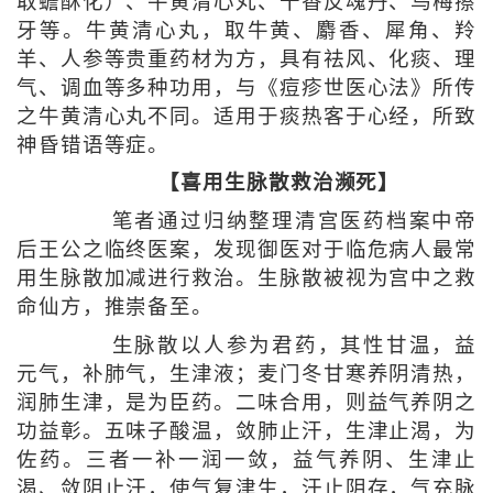
取蟾酥化）、牛黄清心丸、十香反魂丹、乌梅擦
牙等。牛黄清心丸，取牛黄、麝香、犀角、羚
羊、人参等贵重药材为方，具有祛风、化痰、理
气、调血等多种功用，与《痘疹世医心法》所传
之牛黄清心丸不同。适用于痰热客于心经，所致
神昏错语等症。
【喜用生脉散救治濒死】
笔者通过归纳整理清宫医药档案中帝
后王公之临终医案，发现御医对于临危病人最常
用生脉散加减进行救治。生脉散被视为宫中之救
命仙方，推崇备至。
生脉散以人参为君药，其性甘温，益
元气，补肺气，生津液；麦门冬甘寒养阴清热，
润肺生津，是为臣药。二味合用，则益气养阴之
功益彰。五味子酸温，敛肺止汗，生津止渴，为
佐药。三者一补一润一敛，益气养阴、生津止
渴、敛阴止汗，使气复津生，汗止阴存，气充脉