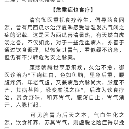
生津，与其病机相契合。
【危重症也食疗】
清宫御医重视食疗养生，倡导药食同
源，曾有用西瓜水治疗夏季感受暑湿发热气闭之
症的记载。这是因为西瓜善清暑热，有天然白虎
汤之誉。不仅如此，对于一些危重病人，亦善于
通过饮食调理，以恢复其胃气，看似缓不济急，
但仍有不少转危为安之脉案。
康熙朝赫世亨患痢疾，久治不愈，御
医诊治为“下痢红白，色如鱼脑，里急后重，腰
腹疼痛，年老气虚，又兼病后六脉尚大，脉症不
齐，其病甚险，恐变虚脱之症”，后改为饮食疗
治，赏食野味，和养胃气。腹泻自止，胃气渐
开，六脉稍起。
可见脾胃为后天之本，气血生化之
源，饮食和养，苏其胃气，则虚脱之险症得以挽