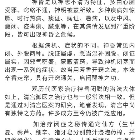
神昏是以神志不清为特征，多由心脑
受邪、窍络不通，神明被蒙所致。多种疾病如惊
厥、时行热病、痰证、痫证、暑病，以及中风、
癃闭、疫毒痢、臌胀等，在其病情发展到严重阶
段，皆可出现神昏之危候。
根据病机、症状的不同，神昏常见内
闭、外脱两种。脱证属虚，急当温补固脱，闭证
属实，因邪气壅盛，蒙蔽清窍，导致神机闭塞而
出现一系列的症状。故当用芳香开窍之法，本法
辛香走窜，具有开窍通关，启闭醒神之功。
观历代医家治疗神昏闭脱的治法大体
如上，清宫御医之治疗也与一般常法相一致。但
是通过对清宫医案的研究，笔者发现，清宫中尚
有独特之方药。许多成方至今仍被广泛应用。
如治疗闭症之秘传通窍仙方（生半
夏、藜芦、细辛、猪牙皂分别煎汁浸泡药棉，并