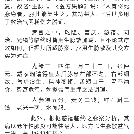
复，故名“生脉”。《医方集解》说：“人有将死
脉绝者，服此能复生之，其功甚大。”后世多用
于救治气阴耗伤之脱证。
清宫之中，乾隆、嘉庆、慈禧、同
治、光绪等临终时皆用生脉散加减，且不论其疗
效如何，但据其所载脉案，应用生脉散及其变方
实为对症。
光绪三十四年十月二十二日，张仲
元、戴家瑜请得皇太后脉息左部不匀，右部细
数，气虚痰生，精神萎顿，舌短口干，胃不纳
食，势甚危笃，勉拟益气生津之法调理。
人参须五分，麦冬二钱，鲜石斛二
钱，老米一两，水煎服。
此外，根据慈禧临终之脉案分析，其
病以老年性肺炎可能性最大，医方以生脉散益气