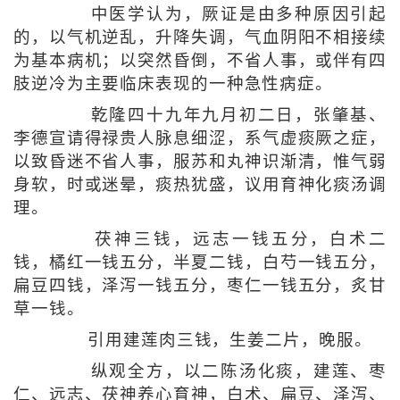
中医学认为，厥证是由多种原因引起
的，以气机逆乱，升降失调，气血阴阳不相接续
为基本病机；以突然昏倒，不省人事，或伴有四
肢逆冷为主要临床表现的一种急性病症。
乾隆四十九年九月初二日，张肇基、
李德宣请得禄贵人脉息细涩，系气虚痰厥之症，
以致昏迷不省人事，服苏和丸神识渐清，惟气弱
身软，时或迷晕，痰热犹盛，议用育神化痰汤调
理。
茯神三钱，远志一钱五分，白术二
钱，橘红一钱五分，半夏二钱，白芍一钱五分，
扁豆四钱，泽泻一钱五分，枣仁一钱五分，炙甘
草一钱。
引用建莲肉三钱，生姜二片，晚服。
纵观全方，以二陈汤化痰，建莲、枣
仁、远志、茯神养心育神，白术、扁豆、泽泻、