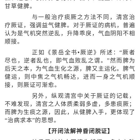
甘草健脾。
与一般治疗痰厥之方法不同，清宫治
疗厥证，强调益气健脾。对于厥证的病机，普遍
认为是气机突然逆乱，升降乖戾，气血阴阳不相
顺接。
正如《景岳全书•厥逆》所述：“厥者
尽也，逆者乱也，即气血败乱之谓。”然而脾为
后天之本，为气血生化之源，脾又主运化。脾气
健运，则中焦之气机畅达，进而一身之气机顺
接，则厥证可渐愈。
另外，纵观清宫中关于厥证的记载，
不难发现，清宫之人体质柔弱多虚，多患痰厥；
而脾为生痰之源，因此，从健脾入手，更体现了
“治病求本”的思想。
【开闭法解神昏闭脱证】