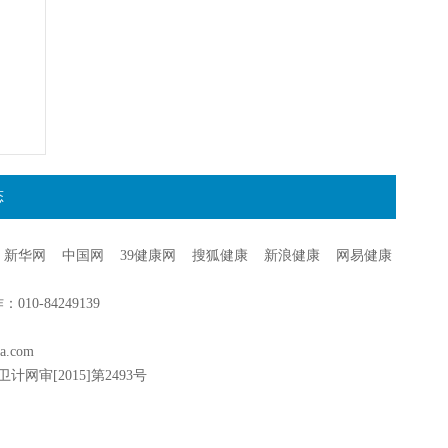
态
新华网
中国网
39健康网
搜狐健康
新浪健康
网易健康
0-84249139
a.com
卫计网审[2015]第2493号