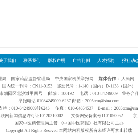
关于我们
联系我们
版权声明
广告刊例
人才招聘
报社动
理局
国家药品监督管理局
中央国家机关举报网
媒体合作：
人民网
国内统一刊号：CN11-0153 邮发代号：1-140（国内）D-1138（国外）
阳区北沙滩甲四号 邮编：100192 电话：010-84249009 业务合作：01
举报电话 01084249009-6237 邮箱：2005tcm@sina.com
：010-84249009转6243 传真：010-64854537 E-mail：2005tcm@sin
联网新闻信息许可证10120210002
文保网安备案号1101050052
京
国家中医药管理局主管 《中国中医药报》社有限公司主办
Copyright All Rights Reseved 本网站内容版权所有未经许可禁止转载