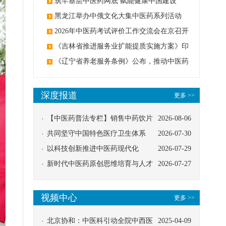
筑牢基层中医药网底 赋能健康中国建设
黑龙江举办中俄文化大集中医药系列活动
2026年中医药考试评价工作交流会在京召开
《吉林省推进服务业扩能提质实施方案》印
发：创建中医类国家医学中心
《辽宁省养老服务条例》公布，推动中医药
与养老融合发展
深度报道
更多 >>
【中医药普法专栏】销售中药饮片
2026-08-06
应告知煎服方法及注意事项
共同坚守中国特色医疗卫生体系
2026-07-30
以科技创新推进中医药现代化
2026-07-29
新时代中医药原创思维培育与人才
2026-07-27
发展路径探索
视频中心
更多 >>
北京协和：中医科引动全院中西医
2025-04-09