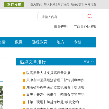
设为首页
|
加入收藏
|
关于我们
|
联系我们
|
网站地图
遗失声明
广西举办比赛探索中（
舆情
数据
远程教育
地方
专题
热点文章排行
更多 >>
以高质量人才支撑高质量发展
天津市中医药经济管理干部培训班举办
湖南省举办中医药监督执法骨干培训班
重庆：开发中医养生、药膳食疗等产品
【第一现场】跨越海峡赴“岐黄之约”