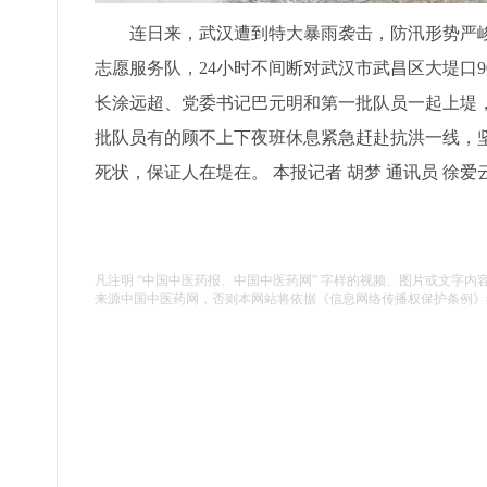
连日来，武汉遭到特大暴雨袭击，防汛形势严峻。
志愿服务队，24小时不间断对武汉市武昌区大堤口9
长涂远超、党委书记巴元明和第一批队员一起上堤，
批队员有的顾不上下夜班休息紧急赶赴抗洪一线，坚
死状，保证人在堤在。 本报记者 胡梦 通讯员 徐爱
凡注明 “中国中医药报、中国中医药网” 字样的视频、图片或文字内
来源中国中医药网，否则本网站将依据《信息网络传播权保护条例》