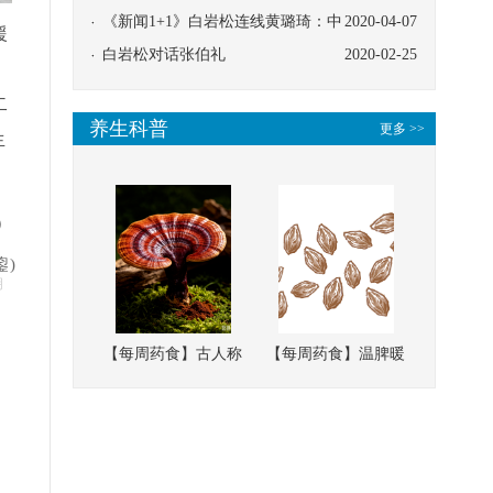
协同
《新闻1+1》白岩松连线黄璐琦：中
2020-04-07
援
医救治的临床效果
白岩松对话张伯礼
2020-02-25
二
养生科普
更多 >>
生
）
鋆)
明
【每周药食】古人称
【每周药食】温脾暖
它为“仙草”，滋补强
肾、固精缩尿，这味
壮、培本固元
南方本草的种子，药
食同源有讲究