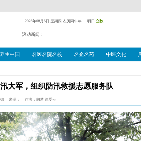
2026年08月6日 星期四
农历丙午年 明日
立秋
滚动新闻：
养生中国
名医名院名校
名企名药
中医文化
防汛大军，组织防汛救援志愿服务队
08
来源：
作者：胡梦 徐爱云