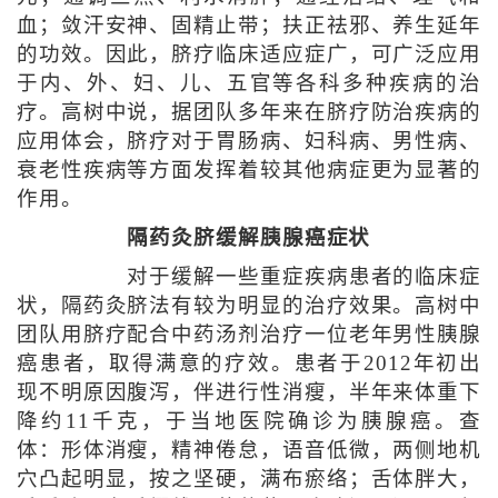
血；敛汗安神、固精止带；扶正祛邪、养生延年
的功效。因此，脐疗临床适应症广，可广泛应用
于内、外、妇、儿、五官等各科多种疾病的治
疗。高树中说，据团队多年来在脐疗防治疾病的
应用体会，脐疗对于胃肠病、妇科病、男性病、
衰老性疾病等方面发挥着较其他病症更为显著的
作用。
隔药灸脐缓解胰腺癌症状
对于缓解一些重症疾病患者的临床症
状，隔药灸脐法有较为明显的治疗效果。高树中
团队用脐疗配合中药汤剂治疗一位老年男性胰腺
癌患者，取得满意的疗效。患者于2012年初出
现不明原因腹泻，伴进行性消瘦，半年来体重下
降约11千克，于当地医院确诊为胰腺癌。查
体：形体消瘦，精神倦怠，语音低微，两侧地机
穴凸起明显，按之坚硬，满布瘀络；舌体胖大，