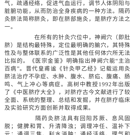
气，疏通经络，促进气血运行，调节人体阴阳与
脏腑功能，从而防治全身疾病的一种方法。隔药
灸脐法简称脐灸，即在脐部施灸，是脐疗方法之
一。
在所有的针灸穴位中，神阙穴（即肚
脐）是结构最特殊，定位最明确的腧穴，其特殊
性及与整体联系的广泛性是其他任何体穴所无法
比拟的。《医宗金鉴》明确指出神阙穴能“主治
百病”。晋代皇甫谧《针灸甲乙经》记载运用灸
脐法治疗不孕症、水肿、腹水、脐疝、腹痛、肠
鸣、气上冲心等病症。高树中教授1992年出版
了《中医脐疗大全》，对脐疗古今文献进行了较
全面、系统的整理、总结和发掘，并在脐疗临床
及实验研究方面创新并取得成果。
隔药灸脐法具有回阳苏厥、息风固
脱；健脾和胃、升清降浊；调理冲任、温补下
元；通调三焦、利水消肿；通经活络、理气和