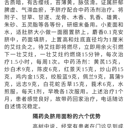
舌质暗，有舌缨线，苔薄黄，脉弦滑。证属肝郁
脾虚、气滞血瘀，予脐疗配合中药汤剂治疗。将
附子、甘草、甘遂、龙骨、木香、乳香、雄黄、
朱砂、五灵脂等各等份，研细末备用。小麦面和
水，适肚脐大小做一面圈置脐上，麝香0.1克安
脐中，药面填脐，上置高和炷底直径均为1厘米
的艾炷灸之，待艾炷即将燃尽，立即用余火引燃
下一壮艾炷，一壮艾炷约燃烧15分钟，每次治
疗1.5小时，每周1次。中药汤剂：黄芪15克，
炒白术9克，陈皮6克，红景天15克，炒山药15
克，鸡内金15克，绞股蓝9克，佩兰9克，菖蒲9
克，远志9克，白花蛇舌草15克，莪术6克，水
煎服，每天1剂，早晚各1次服用。上述治疗1个
月，患者感觉良好，故带药回家治疗，电话随访
自述情况稳定。
隔药灸脐用面粉的六个优势
高树中说，经常有患者在门诊见到成