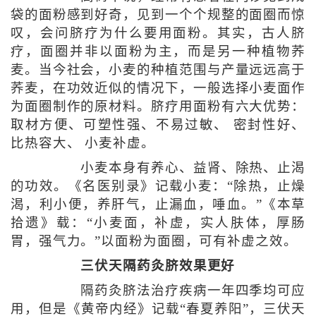
袋的面粉感到好奇，见到一个个规整的面圈而惊
叹，会问脐疗为什么要用面粉。其实，古人脐
疗，面圈并非以面粉为主，而是另一种植物荞
麦。当今社会，小麦的种植范围与产量远远高于
荞麦，在功效近似的情况下，一般选择小麦面作
为面圈制作的原材料。脐疗用面粉有六大优势：
取材方便、可塑性强、不易过敏、 密封性好、
比热容大、 小麦补虚。
小麦本身有养心、益肾、除热、止渴
的功效。《名医别录》记载小麦：“除热，止燥
渴，利小便，养肝气，止漏血，唾血。”《本草
拾遗》载：“小麦面，补虚，实人肤体，厚肠
胃，强气力。”以面粉为面圈，可有补虚之效。
三伏天隔药灸脐效果更好
隔药灸脐法治疗疾病一年四季均可应
用，但是《黄帝内经》记载“春夏养阳”，三伏天