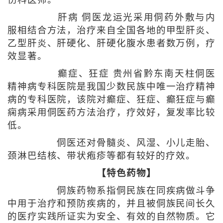
伤科医师。
肝病 侗医龙运光采用侗药外敷与内
服相结合方法，治疗来自全国各地的甲型肝炎、
乙型肝炎、肝硬化、肝硬化腹水患者数万例，疗
效显著。
癫症、狂症 贵州省黔东南天柱侗医
精神病专科医院是我国少数民族中唯一治疗精神
病的专科医院，该院对癫症、狂症、癫狂症与癫
痫病采用侗医药方法治疗，疗效好，复发率比较
低。
侗医还对骨髓炎、风湿、小儿走胎、
颈淋巴结核、带状疱疹等都有较好的疗效。
【特色药物】
侗族药物系指侗民族在同疾病做斗争
中用于治疗和预防疾病的，并且被侗族民间长久
的医疗实践所证实为安全、有效的自然物质。它