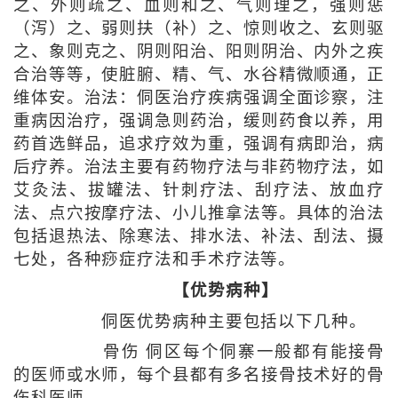
之、外则疏之、血则和之、气则理之，强则惩
（泻）之、弱则扶（补）之、惊则收之、玄则驱
之、象则克之、阴则阳治、阳则阴治、内外之疾
合治等等，使脏腑、精、气、水谷精微顺通，正
维体安。治法：侗医治疗疾病强调全面诊察，注
重病因治疗，强调急则药治，缓则药食以养，用
药首选鲜品，追求疗效为重，强调有病即治，病
后疗养。治法主要有药物疗法与非药物疗法，如
艾灸法、拔罐法、针刺疗法、刮疗法、放血疗
法、点穴按摩疗法、小儿推拿法等。具体的治法
包括退热法、除寒法、排水法、补法、刮法、摄
七处，各种痧症疗法和手术疗法等。
【优势病种】
侗医优势病种主要包括以下几种。
骨伤 侗区每个侗寨一般都有能接骨
的医师或水师，每个县都有多名接骨技术好的骨