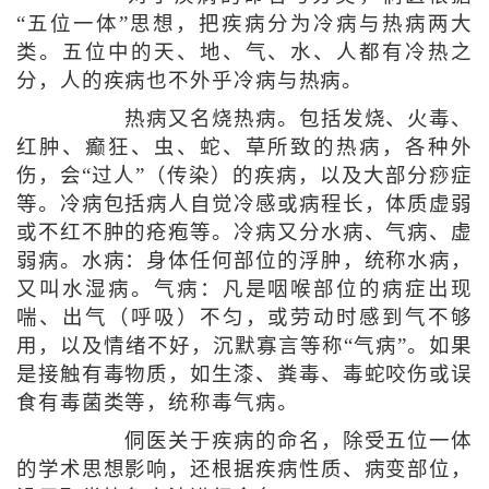
“五位一体”思想，把疾病分为冷病与热病两大
类。五位中的天、地、气、水、人都有冷热之
分，人的疾病也不外乎冷病与热病。
热病又名烧热病。包括发烧、火毒、
红肿、癫狂、虫、蛇、草所致的热病，各种外
伤，会“过人”（传染）的疾病，以及大部分痧症
等。冷病包括病人自觉冷感或病程长，体质虚弱
或不红不肿的疮疱等。冷病又分水病、气病、虚
弱病。水病：身体任何部位的浮肿，统称水病，
又叫水湿病。气病：凡是咽喉部位的病症出现
喘、出气（呼吸）不匀，或劳动时感到气不够
用，以及情绪不好，沉默寡言等称“气病”。如果
是接触有毒物质，如生漆、粪毒、毒蛇咬伤或误
食有毒菌类等，统称毒气病。
侗医关于疾病的命名，除受五位一体
的学术思想影响，还根据疾病性质、病变部位，