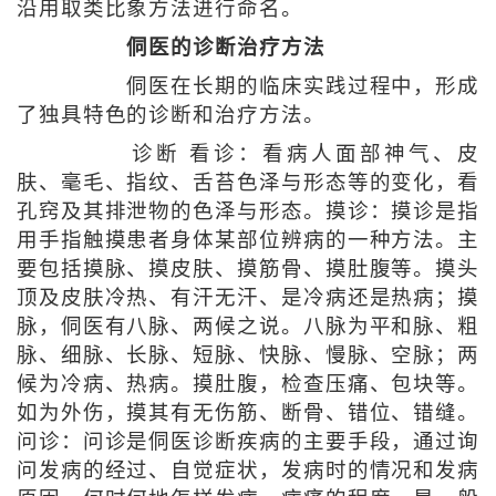
沿用取类比象方法进行命名。
侗医的诊断治疗方法
侗医在长期的临床实践过程中，形成
了独具特色的诊断和治疗方法。
诊断 看诊：看病人面部神气、皮
肤、毫毛、指纹、舌苔色泽与形态等的变化，看
孔窍及其排泄物的色泽与形态。摸诊：摸诊是指
用手指触摸患者身体某部位辨病的一种方法。主
要包括摸脉、摸皮肤、摸筋骨、摸肚腹等。摸头
顶及皮肤冷热、有汗无汗、是冷病还是热病；摸
脉，侗医有八脉、两候之说。八脉为平和脉、粗
脉、细脉、长脉、短脉、快脉、慢脉、空脉；两
候为冷病、热病。摸肚腹，检查压痛、包块等。
如为外伤，摸其有无伤筋、断骨、错位、错缝。
问诊：问诊是侗医诊断疾病的主要手段，通过询
问发病的经过、自觉症状，发病时的情况和发病