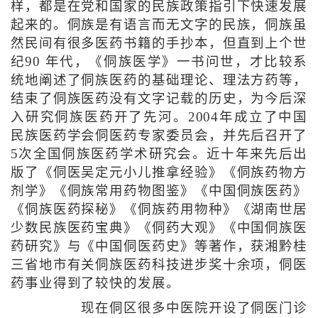
样，都是在党和国家的民族政策指引下快速发展
起来的。侗族是有语言而无文字的民族，侗族虽
然民间有很多医药书籍的手抄本，但直到上个世
纪90 年代，《侗族医学》一书问世，才比较系
统地阐述了侗族医药的基础理论、理法方药等，
结束了侗族医药没有文字记载的历史，为今后深
入研究侗族医药开了先河。2004年成立了中国
民族医药学会侗医药专家委员会，并先后召开了
5次全国侗族医药学术研究会。近十年来先后出
版了《侗医吴定元小儿推拿经验》《侗族药物方
剂学》《侗族常用药物图鉴》《中国侗族医药》
《侗族医药探秘》《侗族药用物种》《湖南世居
少数民族医药宝典》《侗药大观》《中国侗族医
药研究》与《中国侗医药史》等著作，获湘黔桂
三省地市有关侗族医药科技进步奖十余项，侗医
药事业得到了较快的发展。
现在侗区很多中医院开设了侗医门诊