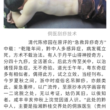
侗医刮痧技术
清代陈修园在原评的“急救异痧奇方”
中载：“乾隆年间，黔中人多感异症，病发辄立
死，方术不载治法。有人于丹平山得神授奇方，
分四十九痧，全活甚众。后此方传至关中，以治
诸怪异急症，无不奇验。道光壬午年，粤东奇症
多有相似者，偶得此方，试之立效，当经刊布。
今岁夏秋之间，浙中时疫俗名吊脚痧，亦颇类
此，爰急重梓，以广流传，至原抄本内字画容有
一二讹脱之处，无以考证，姑仍其旧，以俟知
者。咸丰辛亥仲秋上浣觉因道人识。”此处的黔
中人，主要是指湘黔桂交界处的侗族医生（贵州