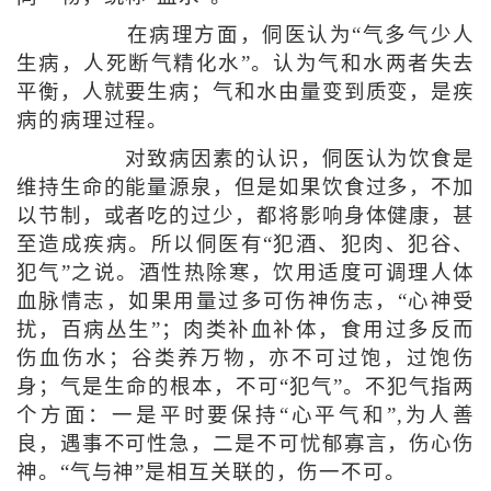
在病理方面，侗医认为“气多气少人
生病，人死断气精化水”。认为气和水两者失去
平衡，人就要生病；气和水由量变到质变，是疾
病的病理过程。
对致病因素的认识，侗医认为饮食是
维持生命的能量源泉，但是如果饮食过多，不加
以节制，或者吃的过少，都将影响身体健康，甚
至造成疾病。所以侗医有“犯酒、犯肉、犯谷、
犯气”之说。酒性热除寒，饮用适度可调理人体
血脉情志，如果用量过多可伤神伤志，“心神受
扰，百病丛生”；肉类补血补体，食用过多反而
伤血伤水；谷类养万物，亦不可过饱，过饱伤
身；气是生命的根本，不可“犯气”。不犯气指两
个方面：一是平时要保持“心平气和”,为人善
良，遇事不可性急，二是不可忧郁寡言，伤心伤
神。“气与神”是相互关联的，伤一不可。