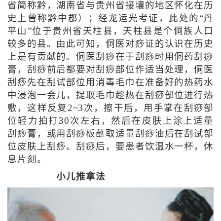
省简称黔，湖南省与贵州省接壤的地区怀化在历
史上曾称黔中郡）；经龙运光考证，此处的“丹
平山”位于贵州省天柱县，天柱县是个侗族人口
较多的县。由此可知，侗医对痧证的认识在历史
上是有贡献的。侗医刮痧在于刮痧时用侗药刮痧
膏，刮痧前后都要对刮痧部位作适当处理，侗医
刮痧先在刮试部位用消毒毛巾在准备好的热药水
中浸泡一会儿，提取毛巾趁热在刮痧部位进行热
敷，这样反复2~3次，擦干后，用手掌在刮痧部
位轻力拍打30次左右，然后在皮肤上涂上适量
刮痧膏，或用刮痧板蘸取适量刮痧油后在刮试部
位皮肤上刮痧。刮痧后，要患者饮温水一杯，休
息片刻。
小儿推拿法