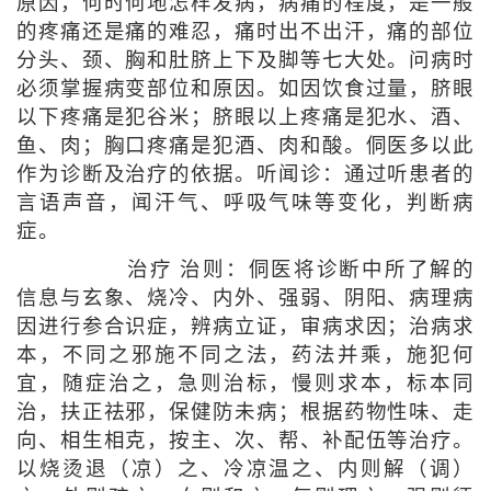
原因，何时何地怎样发病，病痛的程度，是一般
的疼痛还是痛的难忍，痛时出不出汗，痛的部位
分头、颈、胸和肚脐上下及脚等七大处。问病时
必须掌握病变部位和原因。如因饮食过量，脐眼
以下疼痛是犯谷米；脐眼以上疼痛是犯水、酒、
鱼、肉；胸口疼痛是犯酒、肉和酸。侗医多以此
作为诊断及治疗的依据。听闻诊：通过听患者的
言语声音，闻汗气、呼吸气味等变化，判断病
症。
治疗 治则：侗医将诊断中所了解的
信息与玄象、烧冷、内外、强弱、阴阳、病理病
因进行参合识症，辨病立证，审病求因；治病求
本，不同之邪施不同之法，药法并乘，施犯何
宜，随症治之，急则治标，慢则求本，标本同
治，扶正祛邪，保健防未病；根据药物性味、走
向、相生相克，按主、次、帮、补配伍等治疗。
以烧烫退（凉）之、冷凉温之、内则解（调）