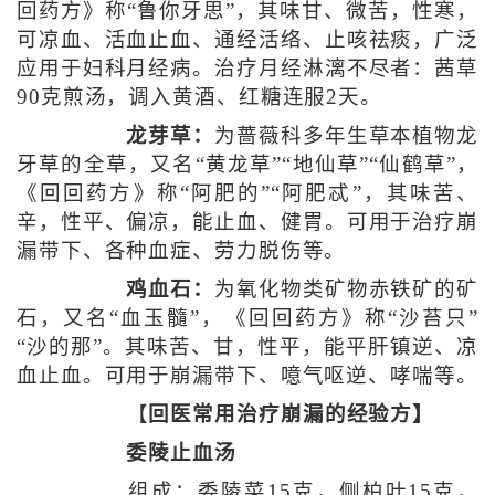
回药方》称“鲁你牙思”，其味甘、微苦，性寒，
可凉血、活血止血、通经活络、止咳祛痰，广泛
应用于妇科月经病。治疗月经淋漓不尽者：茜草
90克煎汤，调入黄酒、红糖连服2天。
龙芽草：
为蔷薇科多年生草本植物龙
牙草的全草，又名“黄龙草”“地仙草”“仙鹤草”，
《回回药方》称“阿肥的”“阿肥忒”，其味苦、
辛，性平、偏凉，能止血、健胃。可用于治疗崩
漏带下、各种血症、劳力脱伤等。
鸡血石：
为氧化物类矿物赤铁矿的矿
石，又名“血玉髓”，《回回药方》称“沙苔只”
“沙的那”。其味苦、甘，性平，能平肝镇逆、凉
血止血。可用于崩漏带下、噫气呕逆、哮喘等。
【
回医常用治疗崩漏的经验方】
委陵止血汤
组成：委陵菜15克，侧柏叶15克，