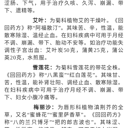
涩肠、下气，用于治疗久咳、久泻、崩漏、带
下、遗精等。
艾叶：
为菊科植物艾的干燥叶。《回
回药方》称“阿福散汀”。其味苦、辛，性温，能
散寒除湿、温经止血。在妇科疾病中可用于月经
不调、崩漏、带下、胎动不安等。如治疗功能失
调性子宫出血：艾叶炭50克，蒲黄25克，蒲公
英20克，水煎服。
雪莲花：
为菊科雪莲花的带花全株。
《回回药方》称“八黑蛮”“红白莲花”。其味甘、
苦，性温，能补肾壮阳、调经止血、散寒除湿。
在妇科疾病中可用于治疗月经不调、崩漏、带
下、妇女小腹冷痛等。
梅丽沙：
为唇形科植物滇荆芥的全
草，又名“蜜蜂花”“蜜里萨香草”。《回回药方》
称“八的兰只博牙”“把的郎吉波也”。其味涩、