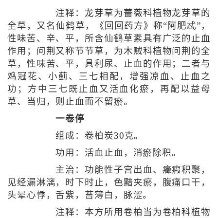
注释：龙芽草为蔷薇科植物龙芽草的
全草，又名仙鹤草，《回回药方》称“阿肥忒”，
性味苦、辛、平，所含仙鹤草素具有广泛的止血
作用；问荆又称节节草，为木贼科植物问荆的全
草，性味苦、平，具利尿、止血的作用；二者与
鸡冠花、小蓟、三七相配，增强凉血、止血之
功；方中三七既止血又活血化瘀，再配以益母
草、当归，则止血而不留瘀。
一卷停
组成：卷柏炭30克。
功用：活血止血，消瘀除积。
主治：功能性子宫出血、癥瘕积聚，
见经漏淋漓，时下时止，色黯夹瘀，腹痛口干，
头晕心悸，舌紫，苔薄白，脉涩。
注释：本方所用卷柏当为卷柏科植物