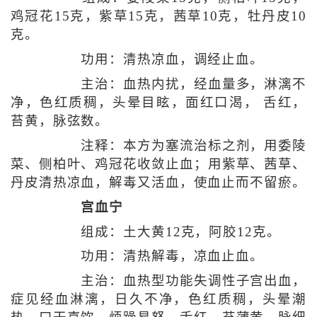
鸡冠花15克，紫草15克，茜草10克，牡丹皮10
克。
功用：清热凉血，调经止血。
主治：血热内扰，经血量多，淋漓不
净，色红质稠，头晕目眩，面红口渴， 舌红，
苔黄，脉弦数。
注释：本方为塞流治标之剂，用委陵
菜、侧柏叶、鸡冠花收敛止血；用紫草、茜草、
丹皮清热凉血，解毒又活血，使血止而不留瘀。
宫血宁
组成：土大黄12克，阿胶12克。
功用：清热解毒，凉血止血。
主治：血热型功能失调性子宫出血，
症见经血淋漓，日久不净，色红质稠，头晕潮