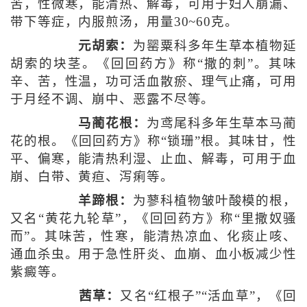
苦，性微寒，能清热、解毒，可用于妇人崩漏、
带下等症，内服煎汤，用量30~60克。
元胡索：
为罂粟科多年生草本植物延
胡索的块茎。《回回药方》称“撒的刺”。其味
辛、苦，性温，功可活血散瘀、理气止痛，可用
于月经不调、崩中、恶露不尽等。
马蔺花根：
为鸢尾科多年生草本马蔺
花的根。《回回药方》称“锁珊”根。其味甘，性
平、偏寒，能清热利湿、止血、解毒，可用于血
崩、白带、黄疸、泻痢等。
羊蹄根：
为蓼科植物皱叶酸模的根，
又名“黄花九轮草”，《回回药方》称“里撒奴骚
而”。其味苦，性寒，能清热凉血、化痰止咳、
通血杀虫。用于急性肝炎、血崩、血小板减少性
紫癜等。
茜草：
又名“红根子”“活血草”，《回