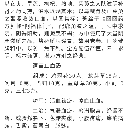
以女贞、旱莲、枸杞、熟地、茱萸之大队滋阴补
肾之药同煎，滋水以涵其木；以乌贼骨及山茱萸
之酸涩收敛止血，以图其标；菟丝子《回回药
方》称“阿福体门”， 配鹿角胶之温，于阳中求
阴，阴得阳助，则源泉不竭；方中使用了大量阴
寒滋腻之品，势必腻脾碍胃，故用党参、山药健
脾和中，以防中焦不利。全方配伍严谨，阳中求
阴，标本兼顾，堪为方剂之经典。
清宫止血汤
组成：鸡冠花30克，龙芽草15克，
问荆10克，当归10克，益母草30克，小蓟10
克，三七3克。
功用：活血祛瘀，凉血止血。
主治：气滞血瘀，瘀滞胞宫，经漏不
断，或骤然暴下，色黯夹瘀，小腹疼痛，瘀消痛
减，舌紫，苔薄白，脉弦。