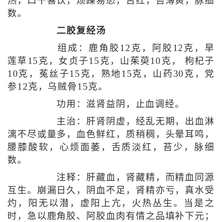
热，口干喜饮，烦躁易怒，舌红，苔薄黄，脉细
数。
二胶复经汤
组成：鹿角胶12克，阿胶12克，旱
莲草15克，女贞子15克，山茱萸10克， 枸杞子
10克，菟丝子15克，熟地15克，山药30克，党
参12克，乌贼骨15克。
功用：滋肾益阴，止血调经。
主治：肝肾阴虚，经乱无期，出血淋
漓不尽或量多，血色鲜红，质稍稠，头晕耳鸣，
腰膝酸软，心烦面萎，舌质淡红，苔少，脉细
数。
注释：肝藏血，肾藏精，而精血同源
互生。崩漏日久，阴血不足，肾精亦亏，真水受
灼，阳无以潜，虚阳上亢，火热丛生。当是之
时，急以鹿角胶、阿胶血肉有情之品填补下元；