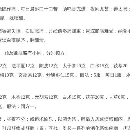
隐作痛，每日晨起口干口苦，肠鸣音亢进，夜间尤甚；善太息
薄腻，脉弦细。
容易失控，右肋胀痛，月经前疼痛加重；胃脘胀满难受，纳食
舌淡白薄腻苔，脉细滑。
，顾及兼症略有不同，分别拟方：
，法半夏12克，陈皮12克，太子参20克，白术15克，茯苓20
梅10克，玄胡索12克，炒酸枣仁15克 。服法：5服，每日1服，
，木香12克，元胡索12克，白术15克，茯苓20克，甘草8克，
2克。服法：同方一。
，昼夜不分；或追求愉乐，以酒为浆，醉后入房或愤怒郁闷，
，引起肝病或肝脾（胃）互戕，引起一系列的消化系统疾病、代