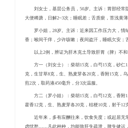
刘女士，基层公务员，50岁。主诉：胃部经常隐
大便稀溏，日解2~3次；睡眠差；舌质瘀，苔浅黄
罗小姐，28岁。主诉：近来因工作压力大，情绪
香；喉间干痒，少许咳嗽；夜间盗汗，睡眠欠安；
以上2例，辨证为肝木克土导致肝胃（脾）不和
方一（刘女士）：柴胡15克，白芍15克，砂仁12克
克，生甘草8克，生、熟麦芽各20克，香附15克，乌
煎2次，取药液450毫升，分3次温服。
方二（罗小姐）：柴胡15克，白芍12克，香附12克
藿香12克，生、熟麦芽各20克，桔梗10克，射干1
近年来，多有应酬往来，饮食失度；或起居无常
虑忧愁……凡此种种，均能致肝失疏泄，脾失健运