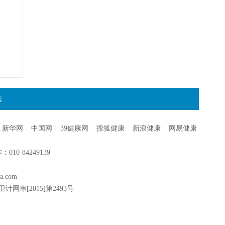
态
新华网
中国网
39健康网
搜狐健康
新浪健康
网易健康
0-84249139
a.com
卫计网审[2015]第2493号