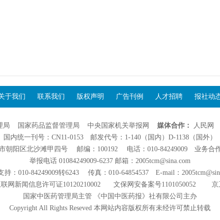
关于我们
联系我们
版权声明
广告刊例
人才招聘
报社动
理局
国家药品监督管理局
中央国家机关举报网
媒体合作：
人民网
国内统一刊号：CN11-0153 邮发代号：1-140（国内）D-1138（国外）
阳区北沙滩甲四号 邮编：100192 电话：010-84249009 业务合作：01
举报电话 01084249009-6237 邮箱：2005tcm@sina.com
：010-84249009转6243 传真：010-64854537 E-mail：2005tcm@sin
联网新闻信息许可证10120210002
文保网安备案号1101050052
京
国家中医药管理局主管 《中国中医药报》社有限公司主办
Copyright All Rights Reseved 本网站内容版权所有未经许可禁止转载