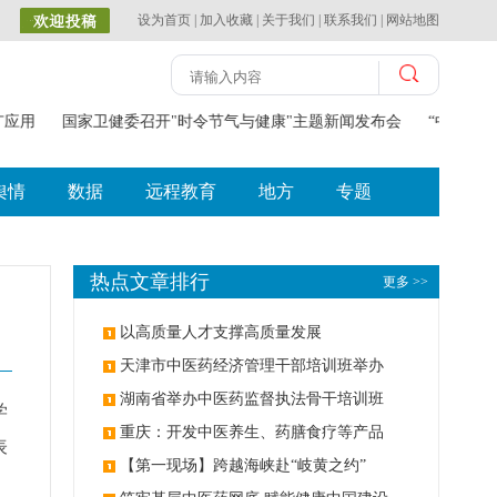
设为首页
|
加入收藏
|
关于我们
|
联系我们
|
网站地图
推广应用
国家卫健委召开"时令节气与健康"主题新闻发布会
“中医药防
舆情
数据
远程教育
地方
专题
热点文章排行
更多 >>
以高质量人才支撑高质量发展
天津市中医药经济管理干部培训班举办
湖南省举办中医药监督执法骨干培训班
学
重庆：开发中医养生、药膳食疗等产品
表
【第一现场】跨越海峡赴“岐黄之约”