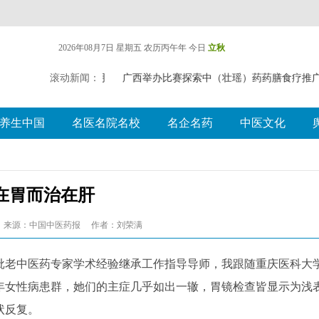
2026年08月7日 星期五
农历丙午年 今日
立秋
滚动新闻：
遗失声明
广西举办比赛探索中（壮瑶）药药膳食疗
养生中国
名医名院名校
名企名药
中医文化
在胃而治在肝
来源：中国中医药报
作者：刘荣满
老中医药专家学术经验继承工作指导导师，我跟随重庆医科大
年女性病患群，她们的主症几乎如出一辙，胃镜检查皆显示为浅
状反复。