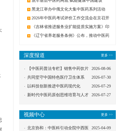
筑牢基层中医药网底 赋能健康中国建设
；
黑龙江举办中俄文化大集中医药系列活动
2026年中医药考试评价工作交流会在京召开
《吉林省推进服务业扩能提质实施方案》印
不
发：创建中医类国家医学中心
《辽宁省养老服务条例》公布，推动中医药
与养老融合发展
深度报道
更多 >>
【中医药普法专栏】销售中药饮片
2026-08-06
水
应告知煎服方法及注意事项
共同坚守中国特色医疗卫生体系
2026-07-30
以科技创新推进中医药现代化
2026-07-29
新时代中医药原创思维培育与人才
2026-07-27
发展路径探索
视频中心
更多 >>
思
北京协和：中医科引动全院中西医
2025-04-09
谢