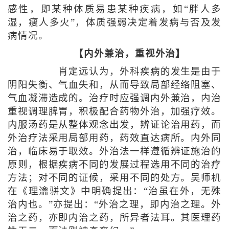
感性，即某种体质易患某种疾病，如“胖人多
湿，瘦人多火”，体质强弱决定着发病与否及发
病情况。
【内外兼治，重视外治】
肖定远认为，外科疾病的发生是由于
阴阳失衡、气血失和，从而导致局部经络阻塞、
气血凝滞造成的。治疗时应强调内外兼治，内治
重视调理脾胃，积极配合药物外治，加强疗效。
内服汤药是从整体观念出发，辨证论治用药，而
外治疗法采用局部用药，药效直达病所。内外同
治，临床易于取效。外治法一样遵循辨证施治的
原则，根据疾病不同的发展过程选用不同的治疗
方法；对不同的证候，采用不同的处方。吴师机
在《理瀹骈文》中明确提出：“治虽在外，无殊
治内也。”亦提出：“外治之理，即内治之理。外
治之药，亦即内治之药，所异者法耳。其医理药