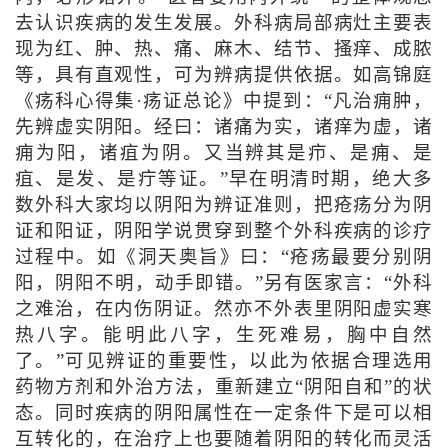
去认识疾病的发生发展。外科病局部病灶主要表
现为红、肿、热、痛、麻木、结节、搔痒、成脓
等，具有直观性，可为辨病提供依据。如高锦庭
《疡科心得集·疡证总论》中提到：“凡治痈肿，
先辨虚实阴阳。经曰：诸痛为实，诸痒为虚，诸
痈为阳，诸疽为阴。又当辨其是疖、是痈、是
疽、是发、是疔等证。”早在明清时期，绝大多
数外科大家均以阴阳为辨证准则，把疮疡分为阴
证和阳证，阴阳学说贯穿到整个外科疾病的诊疗
过程中。如《洞天奥旨》曰：“疮疡最要分别阴
阳，阴阳不明，动手即错。”另有医家言：“外科
之难治，在内伤阴证。然亦不外表里阴阳虚实寒
热八字。能明此八字，生死难易，胸中自然
了。”可见辨证的重要性，以此为依据合理选用
药物方剂和外治方法，重新建立“阴阳自和”的状
态。同时疾病的阴阳属性在一定条件下是可以相
互转化的，在治疗上也要随着阴阳的转化而灵活