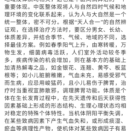
重要体现。中医整体观将人与自然四时气候和地
理环境的变化联系起来，认为人与大自然是一个
统一整体，密不可分。根据“天人合一”的自然辨
证观，在选择治疗方法时，要区分男女、长幼、
体质差异，并结合季节、气候、地域的不同，选
择最佳方案。例如春季阳气上升，由寒转暖，万
物生发，细菌病毒活跃，人们室外活动较冬季
多，疾病传染的机会增加，则在基本方的基础上
加清热解毒之品，如金银花、连翘、黄芩、板蓝
根等；如小儿脏腑稚嫩，气血未充，易感受邪气
而生病，应忌用峻猛药，且小儿易伤于脾胃，治
疗时当重视宣肺散邪，调理脾胃功能。体质是个
体在生长发育过程中，在先天遗传和后天获得性
因素基础上形成的形态结构、生理心理状态均相
对稳定的特殊个体特性。当机体阴阳平衡失调，
在某些致病因素下产生气血失和，或形成痰湿、
瘀血等病理性产物，使机体对某些致病因子有易