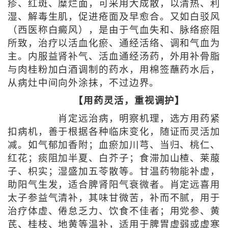
疹、红斑、糜烂面，可采用大成散，以清热、利
湿、解毒生肌，促进疮面及早愈合。又如白驳风
（西医称白癜风），是由于气血失和、脉络瘀阻
所致，治疗以活血化瘀、通经活络、调和气血为
主。内服益肾补气、活血通经汤药，外用补骨脂
与肉桂粉加白酒调制的药水，用棉签蘸药水后，
从病灶中间向外涂抹，不过边界。
【用药灵活，重视调护】
肖定远治病，明察机理，选方用药紧
扣病机，善于根据各种临床变化，随证而灵活加
减。如气郁加香附；血瘀加川芎、当归、桃仁、
红花；痰阻加半夏、白芥子；食滞加山楂、莱菔
子、枳实；湿盛加五苓散等。甘温药物能补虚，
助阳气生发，适合脾肾阳气衰微者。肖定远喜用
太子参益气清补，其味甘微苦，补而不腻，用于
治疗体虚、倦怠乏力、饮食不佳者；用党参、黄
芪、桂枝、地黄等温补，适用于脾胃虚弱或虚寒