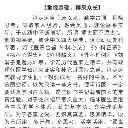
【重视基础，博采众长】
肖定远自临床以来，勤学古训，积极
思考，吸取前人经验，融会贯通，理论联系实
际，于实践中不断创新，所谓“师古而不泥古”。
他重视基础，熟读中医四大经典，潜心研读外科
专著，如《医宗金鉴·外科心法》《外科正宗》
《疡科心得集》《外科精义》《外科理例》《刘
涓子鬼遗方》等，学习历代医家之精华，并吸取
现代医学知识来证实和补充其医疗之道。肖定远
常教导学生们：“想要成为一名好的中医，不可
贪图捷径，以为只读一些方书，便可行医，一定
要认真学习古医籍，这些医书中记载着前人的宝
贵经验，对于临床指导意义重大，临床医生要继
承中医的学术体系，练好基本功，充实理论基
础。对于各家之说，要识其真要，吸其精华，收
为己所用，多开卷，多思考，活学活用。”顾世