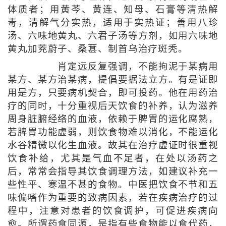
体质者；用黄芩、黄连、知母、石膏等清热解
毒，清解气分实热，适用于实热证；善用八珍
汤、六味地黄丸、六君子汤等方剂，如用六味地
黄丸加茺蔚子、桑葚、制首乌治疗斑秃。
肖定远反复强调，不能拘泥于某病用
某方、某方治某病，提倡要据法立方。有是证即
用是方，只要病机契合，即可投药。他在用药治
疗的同时，十分重视后天饮食的补养，认为滋养
周身脏腑经络的血液，依赖于脾胃的运化腐熟，
若脾胃功能虚弱，则饮食物难以消化，不能运化
水谷精微以化生血液。故其在治疗虚证时很重视
饮食补给，尤其是气血不足者，在处以汤药之
后，常常会指导其饮食调理方法，如建议补充一
些性平、寒温不甚的食物。中医把饮食不节和五
味偏嗜作为重要的致病因素，若在疾病治疗的过
程中，注意对患者的饮食调护，可促进疾病向
愈。所谓药食同源，是指有些食物能以食代药，