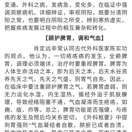
变通。外科之病，发病急，变化多，在临证中强
调洞察病机，详细辨证，审视阴阳，既要分清阴
阳之常，也要明白阴阳之所变，辨别寒热虚实，
把握疾病发展过程中的相互兼杂和转化。
【顾护脾胃，调和气血】
肖定远非常认同古代外科医家陈实功
的观点。他认为，一切疮疡病的发生，全赖脾
胃，调理必须端详，治疗时要重视脾胃。脾胃为
人体生命活动之本，即为后天之本，后天水谷资
养先天之气，先天之气盛，则胃气自充。因此，
在临床中要注重顾护脾胃之气。若脾胃虚弱，则
无力运化水湿，内生湿热，循经外溢于肌肤腠
理，导致经络阻塞不通，气血凝滞而生疮疡，如
痈、疽、疖等。总之，脾胃功能是否强健，与疮
疡的发生及预后均关系密切。《外科枢要》中提
到胃强则“气血凝结者自散，脓瘀已成者自溃，