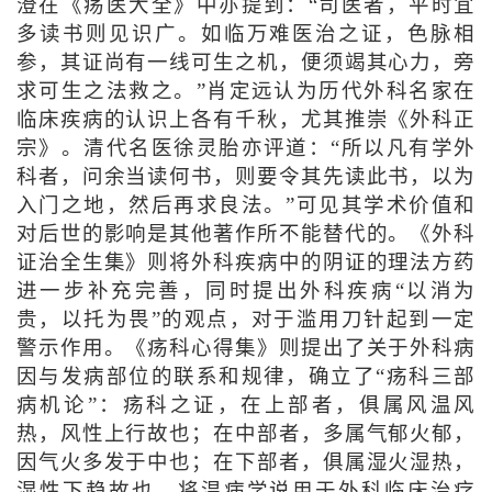
澄在《疡医大全》中亦提到：“司医者，平时宜
多读书则见识广。如临万难医治之证，色脉相
参，其证尚有一线可生之机，便须竭其心力，旁
求可生之法救之。”肖定远认为历代外科名家在
临床疾病的认识上各有千秋，尤其推崇《外科正
宗》。清代名医徐灵胎亦评道：“所以凡有学外
科者，问余当读何书，则要令其先读此书，以为
入门之地，然后再求良法。”可见其学术价值和
对后世的影响是其他著作所不能替代的。《外科
证治全生集》则将外科疾病中的阴证的理法方药
进一步补充完善，同时提出外科疾病“以消为
贵，以托为畏”的观点，对于滥用刀针起到一定
警示作用。《疡科心得集》则提出了关于外科病
因与发病部位的联系和规律，确立了“疡科三部
病机论”：疡科之证，在上部者，俱属风温风
热，风性上行故也；在中部者，多属气郁火郁，
因气火多发于中也；在下部者，俱属湿火湿热，
湿性下趋故也。将温病学说用于外科临床治疗