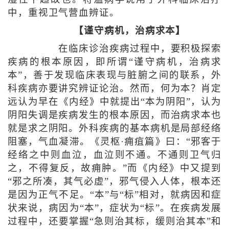
中，重视卫气营血辨证。
【谨守病机，治病求本】
在临床诊治疾病过程中，要积极探索
疾病的根本原因，即所谓“谨守病机，治病求
本”，善于发现临床表现与脏腑之间的联系，外
科疾病亦要讲究辨证论治。然而，何为本？肖定
远认为早在《内经》中就提出“本为阴阳”，认为
阴阳失调是疾病发生的根本原因，而治病求本也
就是求之阴阳。外科疾病的基本病机是局部经络
阻塞，气血凝滞。《灵枢·痈疽篇》曰：“邪客于
经络之中则血泣，血泣则不通。不通则卫气归
之，不得复反，故痈肿。”而《内经》中又提到
“邪之所凑，其气必虚”，邪气侵入人体，根本还
是因为正气不足。“本”与“标”相对，就病因和症
状来说，病因为“本”，症状为“标”。在疾病发展
过程中，还要掌握“急则治其标，缓则治其本”和