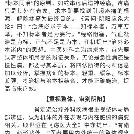
“标本同治”的原则。如蛇串疮后遗神经痛，疼痛
只是其外在表象，求本即要找到引起疼痛的根
源，解除疼痛为最终目的。《素问·阴阳应象大
论》曰：“治病必求于本……知标本者，万事万
举，不知标本者是为妄行。”经络阻塞，气血凝
滞是为标，正气不足是为本。汪机提出“治外必
本诸内”的思想。中医外科之治病求本，首先要
认清整体和局部的辨证关系，无论是急性病还是
慢性病，都要寻其本质，将四诊所得的材料信息
加以分析，掌握病证的标本、轻重、缓急，标本
兼顾，将治标与治本相结合，才能正确施治，提
高临床疗效。
【重视整体，审别阴阳】
肖定远治疗外科疾病很重视整体与局
部辨证，认为机体的外在表现与内在脏腑的病变
相关。顾世澄在《疡医大全》中亦提出：“有诸
内，必形诸外。”医者要用内外统一的整体观念