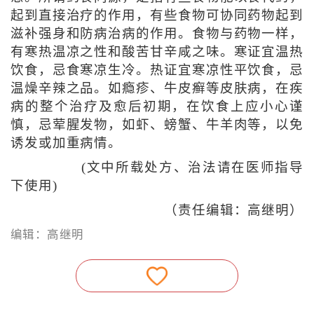
起到直接治疗的作用，有些食物可协同药物起到
滋补强身和防病治病的作用。食物与药物一样，
有寒热温凉之性和酸苦甘辛咸之味。寒证宜温热
饮食，忌食寒凉生冷。热证宜寒凉性平饮食，忌
温燥辛辣之品。如瘾疹、牛皮癣等皮肤病，在疾
病的整个治疗及愈后初期，在饮食上应小心谨
慎，忌荤腥发物，如虾、螃蟹、牛羊肉等，以免
诱发或加重病情。
(文中所载处方、治法请在医师指导
下使用)
（责任编辑：高继明）
编辑：高继明