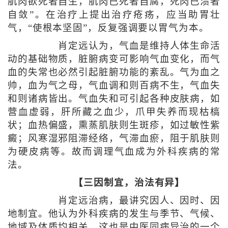
肌肉欲死者自生，肌肉已死者自腐，死肉已溃者
自敛”。在治疗上提出治疗疮疡，应当助胃壮
气，“使根本坚固”，反复强调要以胃气为本。
肖定远认为，气血是维持人体生命活
动的基础物质，脏腑病变可影响气血变化，而气
血的失常也必然引起脏腑功能的紊乱。气为血之
帅，血为气之母，气血调和则百病不生，气血失
和则诸病皆出。气血失和可引起各种皮肤病，如
营血虚弱，肝所藏之血少，爪甲失养而现枯槁
状；血热偏盛，熏蒸肌肤则生斑疹，如过敏性紫
癜；风寒湿邪阻滞经络，气滞血瘀，阻于肌肤则
为硬皮病等。故而调理气血成为外科疾病的常
法。
【三因制宜，治法有异】
肖定远治病，最讲究因人、因时、因
地制宜。他认为外科疾病的发生与季节、气候、
地域及体质均相关，这也是中医同病异治的一个