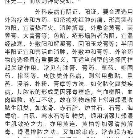
性无二，而法则神奇变幻。”
外科疾病有阴证、阳证，要合理选用
外治疗法和方药。如疮疡病红肿热痛，形高突者
为阳，宜清热泻火、消肿解毒，外敷金黄膏、芙
蓉膏、大青膏等；色暗，疮形塌陷者为阴，宜温
经散寒，外敷阳和解凝膏、回阳玉龙膏等；半阴
半阳证宜和营活血消肿，外敷冲和膏等。外治药
物的选择具有重要意义，而适当剂型的选择同样
起关键作用。常见有油膏、膏药、草药、箍围
药、掺药等。皮肤类外科病，则常用敷贴、熏
蒸、浸浴、扑粉、膏摩等方法。如化脓化腐类疾
病，其脓液的形成是因邪毒壅盛，气血壅阻，血
肉腐败，疮口不敛，故在药物选择上常用燥湿收
脓生肌类，如龙骨、赤石脂、炉甘石、石膏、海
螵蛸、白矾、寒水石等矿物类，煅用增强其燥湿
生肌敛疮之力。亦用黄连、黄柏等加强清热解
毒、燥湿排脓之功。又如蛇串疮，常表现为疱