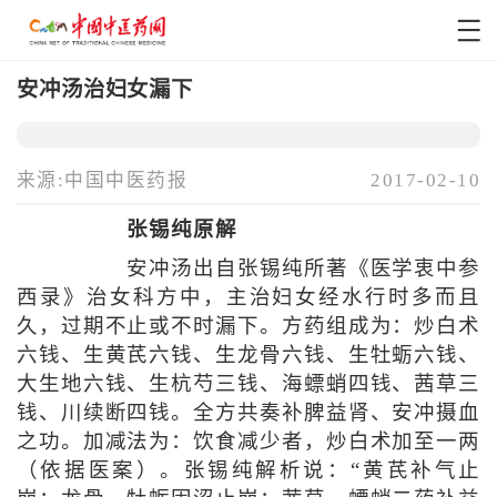
安冲汤治妇女漏下
来源:中国中医药报
2017-02-10
张锡纯原解
安冲汤出自张锡纯所著《医学衷中参
西录》治女科方中，主治妇女经水行时多而且
久，过期不止或不时漏下。方药组成为：炒白术
六钱、生黄芪六钱、生龙骨六钱、生牡蛎六钱、
大生地六钱、生杭芍三钱、海螵蛸四钱、茜草三
钱、川续断四钱。全方共奏补脾益肾、安冲摄血
之功。加减法为：饮食减少者，炒白术加至一两
（依据医案）。张锡纯解析说：“黄芪补气止