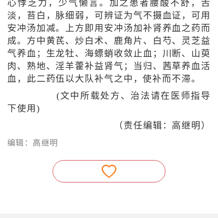
心悸乏力，少气懒言。加之患者腰酸不舒，舌
淡，苔白，脉细弱，可辨证为气不摄血证，可用
安冲汤加减。上方即用安冲汤加补肾养血之药而
成。方中黄芪、炒白术、鹿角片、白芍、灵芝益
气养血；生龙牡、海螵蛸收敛止血；川断、山萸
肉、熟地、淫羊藿补益肾气；当归、茜草养血活
血，此二药伍以大队补气之中，使补而不滞。
(文中所载处方、治法请在医师指导
下使用)
（责任编辑：高继明）
编辑：高继明