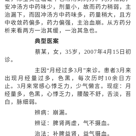
安冲汤方中药味少，剂量小，故而药力稍弱，主
治漏下，而固冲汤方中药味多，药量稍大，且方
中收敛药偏多，药力偏强，主治血崩。从方药分
析来看两方一治其缓，一治其急也。
典型医案
蔡某，女，35岁，2007年4月15日初
诊。
主因“月经过多3月”来诊。患者3月来
出现月经量过多，色黑，每次历时10余日方
止。3月来常感心悸乏力，少气懒言。现症：月
经量多，色黑，心悸乏力，腰酸不舒，舌淡，苔
白，脉细弱。
辨病：崩漏。
辨证：脾肾两虚，气不摄血。
治法：补脾益肾，益气摄血。