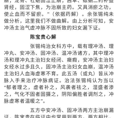
崩；龙骨、牡蛎固涩止崩；茜草、螵蛸二药补益
肾经，固涩下焦，为治崩主药。又具消瘀之功，
使止血而不留瘀。”（依据药解）。余张锡纯未
做分析，这里我们不做曲解。由上分析可知，安
冲汤主治气虚冲脉不固所致的妇女漏下证。
陈宝贵心解
张锡纯治女科方中，载有理冲汤、理
冲丸、安冲汤、固冲汤、温冲汤诸方，其中理冲
汤和理冲丸主治妇女经闭、癥瘕，安冲汤主治妇
女经水过多且久，固冲汤主治妇女血崩，温冲汤
主治妇人血海虚寒不育。此五汤（或丸）皆从冲
脉入手来治疗冲脉病证。治法张锡纯认为当以
“郁者理之，虚者补之，风袭者祛之，湿盛者渗
之，气化不固者固摄之，阴阳偏胜者调剂之，冲
脉虚寒者温暖之”。
五方中安冲汤、固冲汤两方主治崩漏
证，陈宝贵在临证中也常用到两方。两方相比，