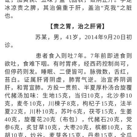
证，加黄芪、五味子益气固表，敛阴止汗。手足
冰凉责之脾，其治偏重于肝，盖治“克我”之脏
也。
【责之胃，治之肝肾】
苏某，男，41岁，2014年9月20日初
诊。
患者食入则吐7年。7年前即进食则
欲吐，食难下咽。有时胃疼，经西药控制尚可，
但停药则发。睡眠、二便皆可。脉微数，舌红，
苔白。证属肝肾阴虚，肺胃气逆。治宜养阴调
肝，和胃宣肺。方投一贯煎、半夏厚朴汤合旋覆
代赭汤加味：生地15克，当归10克，北沙参10
克，麦冬10克，川楝子8克，枸杞子15克，法半
夏22克，川朴10克，苏叶6克，茯苓15克，生姜
40克，旋覆花20克（布包），代赭石20克，党
参6克，炙甘草10克，大枣20克，槟榔10克，玄
胡10克，炒谷、麦芽各15克，丹参15克，全瓜