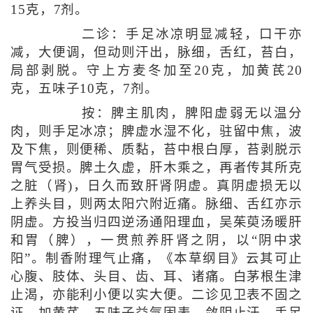
15克，7剂。
二诊：手足冰凉明显减轻，口干亦
减，大便调，但动则汗出，脉细，舌红，苔白，
局部剥脱。守上方麦冬加至20克，加黄芪20
克，五味子10克，7剂。
按：脾主肌肉，脾阳虚弱无以温分
肉，则手足冰凉；脾虚水湿不化，驻留中焦，波
及下焦，则便稀、质黏，苔中根白厚，苔剥脱示
胃气受损。脾土久虚，肝木乘之，再者传其所克
之脏（肾)，日久而致肝肾阴虚。真阴虚损无以
上养头目，则两太阳穴附近痛。脉细、舌红亦示
阴虚。方投当归四逆汤通阳理血，吴茱萸汤暖肝
和胃（脾），一贯煎养肝肾之阴，以“阴中求
阳”。制香附理气止痛，《本草纲目》云其可止
心腹、肢体、头目、齿、耳、诸痛。白茅根生津
止渴，亦能利小便以实大便。二诊见卫表不固之