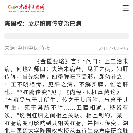
陈国权：立足脏腑传变治已病
来源:中国中医药报
2017-03-06
《金匮要略》言：“问曰：上工治未
病，何也？师曰：夫治未病者，见肝之病，知肝
传脾，当先实脾，四季脾旺不受邪，即勿补之；
中工不晓相传，见肝之病，不解实脾，惟治肝
也。”“脏腑传变”见于《内经·玉机真藏论》：
“五藏受气于其所生，传之于其所胜，气舍于其
所生，死于其所不胜……五藏相通，移皆有
次。”说明脏腑之间相互关联、相互制约，某一
脏腑病变可影响到其相关脏腑，并相互传变。湖
北中医药大学陈国权教授从五行生克角度研究脏