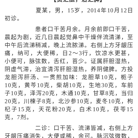
夏某，男，15岁，2014年10月12日
初诊。
患者口干苦月余。月余前即口干苦，
晨起为剧，近几日晨起觉鼻中干燥伴流清涕，至
中午后流涕稍减，晚上流脓涕。右侧上方牙龈压
痛，纳可，大便稀，日2～3行，饮凉水更甚，
小便可，脉弦数，舌红，苔少。证属肝胆湿热，
阴虚气滞，治宜清泻肝胆湿热，养阴健脾。方投
龙胆泻肝汤、一贯煎加味：龙胆草10克，栀子
10克，黄芩10克，柴胡10克，生地30克，车前
子10克，泽泻20克，木通10克，甘草8克，当归
20克，川楝子8克，北沙参10克，麦冬10克，枸
杞子15克，天花粉20克，白术10克，茯苓15
克，7剂。
二诊：口干苦、流涕皆减，右侧上方
牙龈压痛消失，大便或稀，余可。脉沉弦微数，