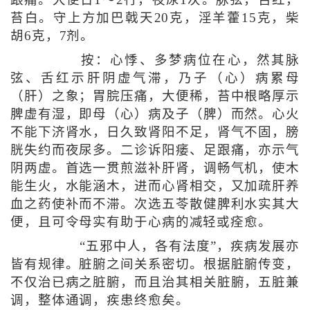
跟痛。大便日1～2行，夜尿1次。脉弦，舌红，
苔白。守上方加巴戟天20克，淫羊藿15克，柴
胡6克，7剂。
按：心悸、多梦病位在心，然其脉
弦、舌红示肝阴虚气滞，乃子（心）病累母
（肝）之象；胃脘压痛，大便稀，苔中根略厚示
脾虚有湿，即母（心）病及子（脾）而然。心火
不能下济肾水，日久致肾阳不足，肾气不固，膀
胱失约而夜尿多。二诊诉阳痿、足跟痛，亦示气
阴两虚。首选一贯煎滋补肝肾，调畅气机，使木
能生火，水能涵木，进而心肾相交，又加疏肝养
血之药使补而不滞。次选五苓散健脾利水实其大
便，且可令母实有助于心病的减轻或痊愈。
“五邪中人，各有法度”，疾病发展亦
皆有规律。脏腑之间关系密切。根据脏腑传变，
不仅治已病之脏腑，而且治其相关脏腑，五脏兼
调，整体通调，疾患终愈矣。