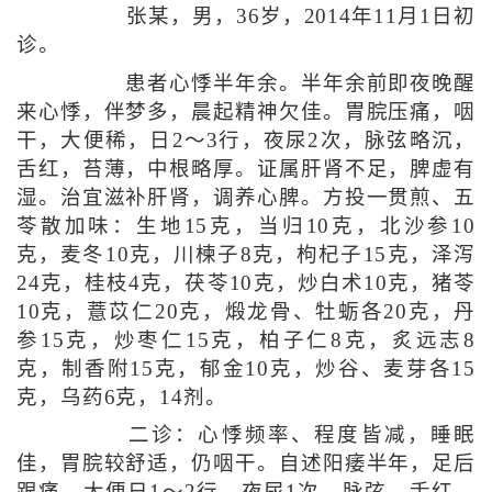
张某，男，36岁，2014年11月1日初
诊。
患者心悸半年余。半年余前即夜晚醒
来心悸，伴梦多，晨起精神欠佳。胃脘压痛，咽
干，大便稀，日2～3行，夜尿2次，脉弦略沉，
舌红，苔薄，中根略厚。证属肝肾不足，脾虚有
湿。治宜滋补肝肾，调养心脾。方投一贯煎、五
苓散加味：生地15克，当归10克，北沙参10
克，麦冬10克，川楝子8克，枸杞子15克，泽泻
24克，桂枝4克，茯苓10克，炒白术10克，猪苓
10克，薏苡仁20克，煅龙骨、牡蛎各20克，丹
参15克，炒枣仁15克，柏子仁8克，炙远志8
克，制香附15克，郁金10克，炒谷、麦芽各15
克，乌药6克，14剂。
二诊：心悸频率、程度皆减，睡眠
佳，胃脘较舒适，仍咽干。自述阳痿半年，足后