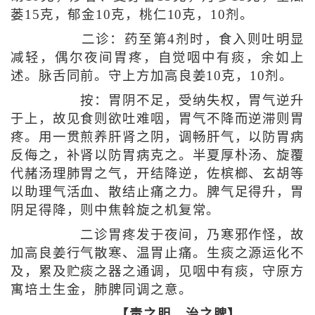
蒌15克，郁金10克，桃仁10克，10剂。
二诊：药至第4剂时，食入则吐明显
减轻，偶尔夜间胃疼，自觉咽中有痰，余如上
述。脉舌同前。守上方加高良姜10克，10剂。
按：胃阴不足，受纳失权，胃气逆升
于上，故见食则欲吐难咽，胃气不降而逆滞则胃
疼。用一贯煎养肝肾之阴，调畅肝气，以防胃病
反侮之，补肾以防胃病克之。半夏厚朴汤、旋覆
代赭汤理肺胃之气，开结降逆，佐槟榔、玄胡等
以助理气活血、散结止痛之力。脾气足得升，胃
阴足得降，则中焦斡旋之机复常。
二诊胃疼发于夜间，乃寒邪作怪，故
加高良姜行气散寒、温胃止痛。生痰之源运化不
及，累及贮痰之器之通调，见咽中有痰，守原方
寓培土生金，肺脾同调之意。
【责之胆，治之脾】