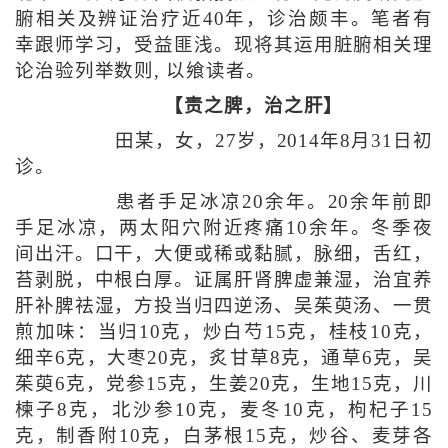
腑相关及辨证治疗近40年，诊治颇丰。笔者有
幸跟师学习，受益匪浅。现将其运用脏腑相关理
论治验列举数则, 以飨读者。
【责之脾，治之肝】
田某，女，27岁，2014年8月31日初
诊。
患者手足冰凉20余年。20余年前即
手足冰凉，两太阳穴附近疼痛10余年。冬季夜
间出汗。口干，大便或稀或黏腻，脉细，舌红，
苔剥脱，中根白厚。证属肝肾脾虚兼湿，治宜养
肝补脾祛湿，方投当归四逆汤、吴茱萸汤、一贯
煎加味：当归10克，炒白芍15克，桂枝10克，
细辛6克，大枣20克，炙甘草8克，通草6克，吴
茱萸6克，党参15克，生姜20克，生地15克，川
楝子8克，北沙参10克，麦冬10克，枸杞子15
克，制香附10克，白茅根15克，炒谷、麦芽各