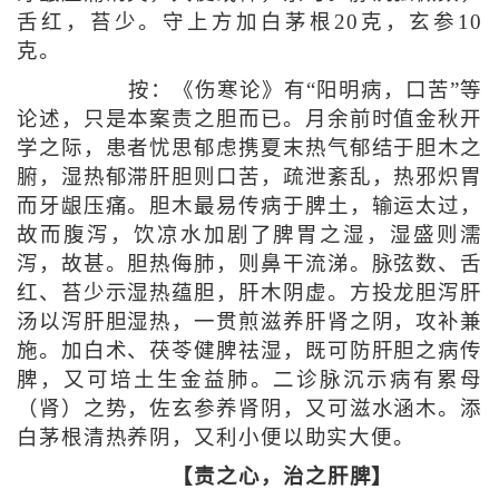
舌红，苔少。守上方加白茅根20克，玄参10
克。
按：《伤寒论》有“阳明病，口苦”等
论述，只是本案责之胆而已。月余前时值金秋开
学之际，患者忧思郁虑携夏末热气郁结于胆木之
腑，湿热郁滞肝胆则口苦，疏泄紊乱，热邪炽胃
而牙龈压痛。胆木最易传病于脾土，输运太过，
故而腹泻，饮凉水加剧了脾胃之湿，湿盛则濡
泻，故甚。胆热侮肺，则鼻干流涕。脉弦数、舌
红、苔少示湿热蕴胆，肝木阴虚。方投龙胆泻肝
汤以泻肝胆湿热，一贯煎滋养肝肾之阴，攻补兼
施。加白术、茯苓健脾祛湿，既可防肝胆之病传
脾，又可培土生金益肺。二诊脉沉示病有累母
（肾）之势，佐玄参养肾阴，又可滋水涵木。添
白茅根清热养阴，又利小便以助实大便。
【责之心，治之肝脾】