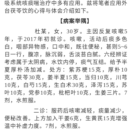
吸系统咳痰喘治疗中多有应用。兹将笔者应用外
台茯苓饮的心得与体会介绍如下。
【病案举隅】
杜某，女，30岁。主因反复咳嗽5
年，于2017年初就诊。咳嗽，活动后痰多色
白，咽部异物感，口中和，既往便秘，甚则5~6
日一行，腹凉，脉沉弱，舌淡苔白腻。六经辨证
考虑属于太阴病，水饮内停，痰气互结。给予半
夏厚朴汤加减。处方：紫苏梗15克，厚朴10
克，茯苓30克，姜半夏15克，当归10克，川芎
10克，白芍15克，生白术30克，泽泻15克，苏
叶10克，党参10克，枇杷叶10克，生姜三片。7
剂，水煎服。
二诊：服药后咳嗽减轻，痰量减少，
便秘改善。上方加入干姜6克，生黄芪15克增强
温中补虚力度。7剂，水煎服。