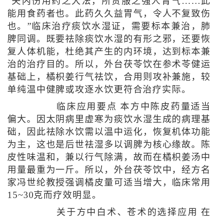
“夫内伤用药之大法，所贵服之强人胃气……此
能用食药者也。此药久久益胃气，令人不复致伤
也。”临床治疗痰饮水湿证，需要标本兼治，肺
脾同调。既要祛除痰饮水湿的有形之邪，还要恢
复人体机能，杜绝其产生的内环境，达到标本兼
治的治疗目的。所以，外台茯苓饮在参术苓健运
基础上，橘枳姜行气祛饮，合用则攻补兼施，较
单纯温中健脾或攻逐水饮更符合治疗实际。
临床应用要点 本方中陈皮药量适当
偏大。因太阴病里虚寒为痰饮水湿生成的病理基
础，因此祛除水饮需以温中运化，恢复机体功能
为主，这也是后世祛湿多以调脾为核心缘故。陈
皮性味温和，兼以行气除满，故而在橘枳姜汤中
用量最重为一斤。所以，外台茯苓饮中，经方名
家冯世纶教授强调橘皮量可适当增大，临床常用
15~30克而疗效明显。
关于方中白术、苍术的选择应用 在