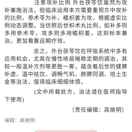
注意攻补比例 外台茯苓饮虽然为攻
补兼施治法，但临床运用本方需要重视方中攻补
的比例，参术苓为补，橘枳姜为攻，根据虚实比
例动态调整。当仿照后世枳术丸比例，如补多则
多用参术苓，攻多则多用橘枳姜，达到标本兼
治，更加看重远期疗效。
总之，外台茯苓饮在呼吸系统中多有
应用机会，尤其在慢性咳痰喘稳定期的调治，其
较一般温补方剂等更胜一筹，蕴含着后世的健脾
补虚、温中祛饮、调畅气机、肺脾同调、培土生
金等治法，值得临床细细体悟。
(文中所载处方、治法请在医师指导
下使用)
（责任编辑：高继明）
编辑：高继明