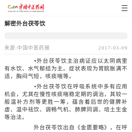
解密外台茯苓饮
来源:中国中医药报
2017-03-09
•外台茯苓饮主治病证应以太阴病里
有水饮、水气郁结为主。症状表现为胃脘胀满不
适，胸闷气短，咳痰喘等。
•外台茯苓饮在呼吸系统中多有应用
机会，尤其在慢性咳痰喘稳定期的调治，其较一
般温补方剂等更胜一筹，蕴含着后世的健脾补
虚、温中祛饮、调畅气机、肺脾同调、培土生金
等治法。
外台茯苓饮出自《金匮要略》，在呼