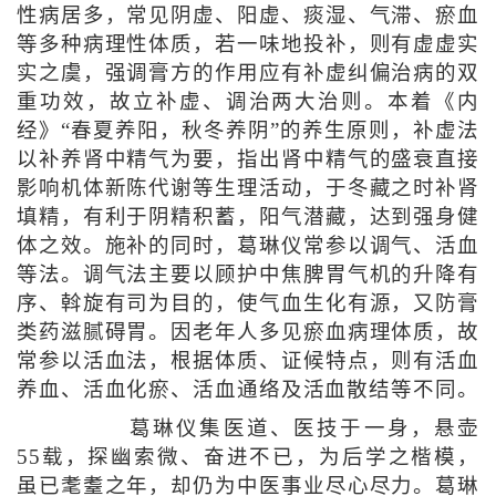
性病居多，常见阴虚、阳虚、痰湿、气滞、瘀血
等多种病理性体质，若一味地投补，则有虚虚实
实之虞，强调膏方的作用应有补虚纠偏治病的双
重功效，故立补虚、调治两大治则。本着《内
经》“春夏养阳，秋冬养阴”的养生原则，补虚法
以补养肾中精气为要，指出肾中精气的盛衰直接
影响机体新陈代谢等生理活动，于冬藏之时补肾
填精，有利于阴精积蓄，阳气潜藏，达到强身健
体之效。施补的同时，葛琳仪常参以调气、活血
等法。调气法主要以顾护中焦脾胃气机的升降有
序、斡旋有司为目的，使气血生化有源，又防膏
类药滋腻碍胃。因老年人多见瘀血病理体质，故
常参以活血法，根据体质、证候特点，则有活血
养血、活血化瘀、活血通络及活血散结等不同。
葛琳仪集医道、医技于一身，悬壶
55载，探幽索微、奋进不已，为后学之楷模，
虽已耄耋之年，却仍为中医事业尽心尽力。葛琳