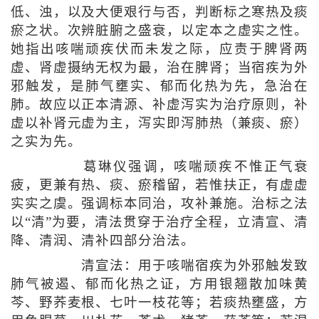
低、浊，以及大便艰行与否，判断标之寒热及痰
瘀之状。次辨脏腑之盛衰，以定本之虚实之性。
她指出咳喘顽疾伏而未发之际，应责于脾肾两
虚、肾虚摄纳无权为最，治在脾肾；当宿疾为外
邪触发，是肺气壅实、郁而化热为先，急治在
肺。故应以正本清源、补虚泻实为治疗原则，补
虚以补肾元虚为主，泻实即泻肺热（兼痰、瘀）
之实为先。
葛琳仪强调，咳喘顽疾不惟正气衰
疲，更兼有热、痰、瘀稽留，若惟扶正，有虚虚
实实之虞。强调标本同治，攻补兼施。治标之法
以“清”为要，清法贯穿于治疗全程，立清宣、清
降、清润、清补四部分治法。
清宣法：用于咳喘宿疾为外邪触发致
肺气被遏、郁而化热之证，方用银翘散加味黄
芩、野荞麦根、七叶一枝花等；若痰热壅盛，方