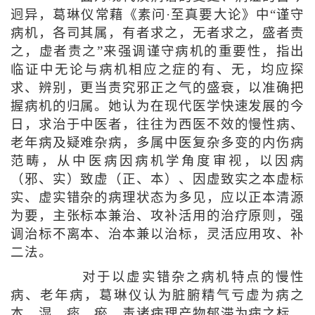
迥异，葛琳仪常藉《素问·至真要大论》中“谨守
病机，各司其属，有者求之，无者求之，盛者责
之，虚者责之”来强调谨守病机的重要性，指出
临证中无论与病机相应之症的有、无，均应探
求、辨别，更当责究邪正之气的盛衰，以准确把
握病机的归属。她认为在现代医学快速发展的今
日，求治于中医者，往往为西医不效的慢性病、
老年病及疑难杂病，多属中医复杂多变的内伤病
范畴，从中医病因病机学角度审视，以因病
（邪、实）致虚（正、本）、因虚致实之本虚标
实、虚实错杂的病理状态为多见，应以正本清源
为要，主张标本兼治、攻补活用的治疗原则，强
调治标不离本、治本兼以治标，灵活应用攻、补
二法。
对于以虚实错杂之病机特点的慢性
病、老年病，葛琳仪认为脏腑精气亏虚为病之
本，湿、痰、瘀、毒诸病理产物郁滞为病之标，