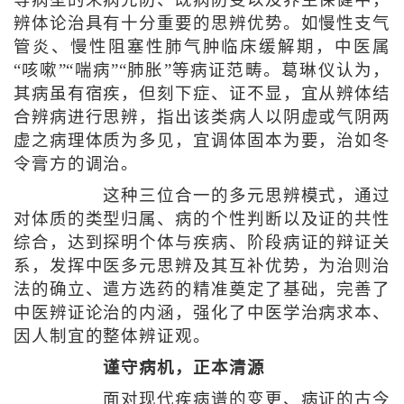
等病型的未病先防、既病防变以及养生保健中，
辨体论治具有十分重要的思辨优势。如慢性支气
管炎、慢性阻塞性肺气肿临床缓解期，中医属
“咳嗽”“喘病”“肺胀”等病证范畴。葛琳仪认为，
其病虽有宿疾，但刻下症、证不显，宜从辨体结
合辨病进行思辨，指出该类病人以阴虚或气阴两
虚之病理体质为多见，宜调体固本为要，治如冬
令膏方的调治。
这种三位合一的多元思辨模式，通过
对体质的类型归属、病的个性判断以及证的共性
综合，达到探明个体与疾病、阶段病证的辩证关
系，发挥中医多元思辨及其互补优势，为治则治
法的确立、遣方选药的精准奠定了基础，完善了
中医辨证论治的内涵，强化了中医学治病求本、
因人制宜的整体辨证观。
谨守病机，正本清源
面对现代疾病谱的变更、病证的古今