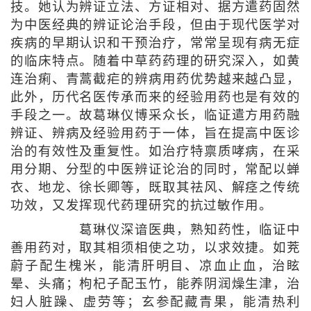
技。她认为辨证立法、方证相对、据方遣药固然
为中医经典的辨证论治手段，但由于现代医学对
疾病的早期认识和干预治疗，常常呈现有病无症
的临床特点。随着中草药药理的研究深入，如黄
连治痢、青蒿截疟的辨病用药优势越来越凸显，
此外，历代名医传承而来的经验用药也是有效的
手段之一。故葛琳仪博采众长，临证遣方用药融
辨证、辨病及经验用药于一体，旨在提高中医诊
治的有效性及重复性。如治疗特禀质哮病，在采
用分期、分型的中医辨证论治的同时，常配以蝉
衣、地龙、徐长卿等，既取其祛风、解痉之传统
功效，又发挥现代药理研究的抗过敏作用。
葛琳仪深谙医典，熟知药性，临证中
善用药对，取其相须相使之功，以求效捷。如茺
蔚子配生槐米，能清肝明目、凉血止血，治眩
晕、头痛；枸杞子配玉竹，能养阴润燥生津，治
妇人脏躁、虚劳等；玄参配藏青果，能清热利