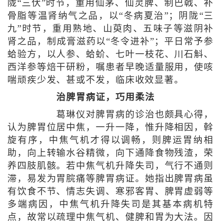
陇“三伏”时节，重用仙茅、仙灵脾、制巴戟、补
骨脂等温肾纳气之品，以“冬病夏治”；阴陇“三
九”时节，重用熟地、山萸肉、五味子等滋阴补
肾之品，制成膏滋药以“冬令进补”；平日常予参
蛤验方，以人参、蛤蚧、七叶一枝花、川石斛、
西洋参等焙干研粉，嘱患者早晚适量服用，使咳
喘顽疾少发、甚或不发，临床收效显著。
治脾胃病证，巧用柔法
葛琳仪对脾胃病的诊治也颇具心得，
认为脾胃位居中焦，一升一降，惟升降相因，斡
旋有序，中焦气机才得以调畅，则脾运胃纳相
助，向上转输水谷精微，向下通降食物残渣，荣
养四肢肌骸。若中焦气机升降失司，气行不通则
滞，易发为胃脘痛等脾胃病证。她指出脾胃病虽
有饮食不节、情志失调、寒邪客胃、脾胃虚弱等
多端病因，中焦气机升降失司是其基本病机特
点，故常以疏理中焦气机、健脾和胃为大法。因