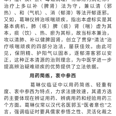
治疗上多以补（脾肾）法为守，兼以清（邪
热）、和（气机）、消（郁滞）等法开郁逐邪。
又如，葛琳仪辨治咳喘顽疾，指出本虚标实是其
基本病机，肺（咳）脾（痰）肾（喘）虚为其
本，痰（饮）、热、瘀为其标，故当标本兼治，
攻以清肺、补以健脾固肾，创立了贯穿“清法”治
疗咳喘顽疾的四部分治法，屡获佳效。由此可
见，保阴精、护阳气以固本，逐郁滞客邪以安
正，这种正本清源的治则理念，为中医学进一步
提高辨治疑难顽疾的优势提供了立法依据。
用药简练，衷中参西
葛琳仪临证中以用药简练、轻重有
度、衷中参西为特点，力求法捷效速，其遣方选
药主要体现在辨证用药、辨病用药和经验用药三
个方面。葛琳仪常以汉代名医郭玉“医者意也”之
言，强调临证时要具儒家参悟之性、灵活化裁之