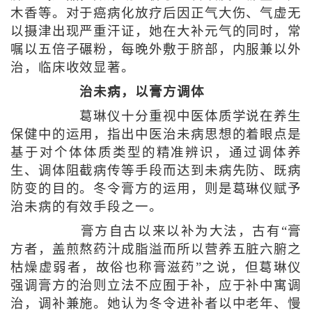
木香等。对于癌病化放疗后因正气大伤、气虚无
以摄津出现严重汗证，她在大补元气的同时，常
嘱以五倍子碾粉，每晚外敷于脐部，内服兼以外
治，临床收效显著。
治未病，以膏方调体
葛琳仪十分重视中医体质学说在养生
保健中的运用，指出中医治未病思想的着眼点是
基于对个体体质类型的精准辨识，通过调体养
生、调体阻截病传等手段而达到未病先防、既病
防变的目的。冬令膏方的运用，则是葛琳仪赋予
治未病的有效手段之一。
膏方自古以来以补为大法，古有“膏
方者，盖煎熬药汁成脂溢而所以营养五脏六腑之
枯燥虚弱者，故俗也称膏滋药”之说，但葛琳仪
强调膏方的治则立法不应囿于补，应于补中寓调
治，调补兼施。她认为冬令进补者以中老年、慢