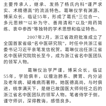
主要传承人，继承、发扬了杨氏内科“谨严求
实、术精德高”的流派特色。葛琳仪学有渊源、
博采众长，临证55年，形成了葛氏“三位合一、
多元思辨”“以补为守、善用清和”以及“用药简
练、衷中参西”等独特的学术思想和临证特色。
2007年2月，浙江省政府批准成立了
全国首家省级“名中医研究院”，时任中共浙江省
委书记习近平亲笔发信祝贺。葛琳仪出任浙江省
名中医研究院院长至今，成为浙江省名中医团队
的领军人物。
葛琳仪治学严谨，博采众长，临证
55年，学验俱丰，以擅治肺系、脾胃、内分泌
及老年病、疑难病而著称。她医德高尚，与时俱
进，桃李满天下，是继已故国医大师何任之后的
浙江省名中医团队的领军人物。笔者侍学于侧，
谨守师训，深得教诲，感悟良多。