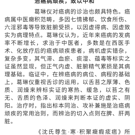
治癌病顽疾，致以中和
葛琳仪对癌病的诊治也颇具特色。癌
病属中医癥积范畴，多因七情拂郁、饮食所伤、
六淫邪毒等导致脏腑受损，以因虚得病、因虚致
实为病理特点。葛琳仪认为，近年来癌病的发病
率不断增长，求治于中医者，多数是在西医手
术、化放疗后的癌病顽疾患者，病机虚实错杂，
复杂多变，其气滞、血瘀、痰湿、蕴毒等标实之
证虽然显现，但正气内虚、脏腑精气累损是其病
理基础。临证中，在辨癌病的病位、病程的基础
上，葛琳仪重视舌诊的运用，以舌苔之厚薄、色
质、润燥来辨标实证的寒热、缓急，以苔之有
无、舌质的色泽、润燥来判断本证的虚实、阴
阳。治疗时，指出标本同治、攻补兼施是治癌病
顽疾的常用治则，而辨治的切入点则在脾、肝两
脏。
《沈氏尊生·寒·积聚癥瘕痃痞》所