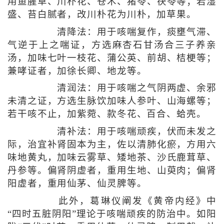
用鱼腥草、川朴花、苍术、猪苓、茯苓等；若湿
盛、苔白腻者，改川朴花为川朴，加草果。
清降法：用于咳喘复作，痰壅气滞、
气逆于上之喘证，方选麻杏石甘汤合三子养亲
汤，加味七叶一枝花、蒲公英、前胡、桔梗等；
兼哮证者，加徐长卿、地龙等。
清润法：用于咳喘之气阴两虚、余邪
未清之证，方选生脉饮加味人参叶、山海螺等；
若干咳不止，加紫菀、款冬花、百合、蛤壳。
清补法：用于咳喘顽疾，伏而未发之
际，治宜补肾固本为主，佐以清肺化瘀，方用六
味地黄丸，加味云雾草、矮地茶、沙氏鹿茸草、
丹参等。偏肾阴虚者，重用生地、山萸肉；偏肾
阳虚者，重用仙茅、仙灵脾等。
此外，葛琳仪阐发《黄帝内经》中
“四时五脏阴阳”理论于咳喘顽疾的防治中。如阳