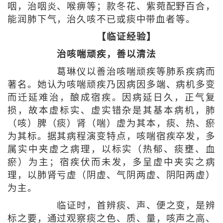
咽，治咽炎、喉痹等；款冬花、紫菀配野百合，
能润肺下气，治久咳不已或痰中带血者等。
【临证经验】
治咳喘顽疾，善以清法
葛琳仪以善治咳喘顽疾等肺系疾病而
著名。她认为咳喘顽疾乃因病因多端、病机多变
而迁延难治，酿成宿疾。因病延日久，正气复
损，故本虚标实、虚实错杂是其基本病机，肺
（咳）脾（痰）肾（喘）虚为其本，痰、热、瘀
为其标。据其病程演变特点，咳喘宿疾卒发，多
属实中夹虚之病理，以标实（热郁、痰壅、血
瘀）为主；宿疾伏而未发，多呈虚中夹实之病
理，以肺肾亏虚（阴虚、气阴两虚、阴阳两虚）
为主。
临证时，首辨痰、声、便之变，是辨
标之要，通过观察痰之色、质、量，咳声之高、