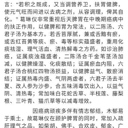
言：“若积之既成，又当调营养卫，扶胃健脾，
使元气旺而间进以去病之剂，从容调理，俾其自
化。” 葛琳仪非常重视后天脾胃在中晚期癌病中
的扶正作用，以健脾和胃为常法，以二陈汤、六
君子汤为基本方。若舌苔厚腻，兼或舌黯有瘀，
或舌红苔黄等痰、瘀、毒等标实蕴盛者，重用化
痰祛湿、理气活血、清热解毒之方药。如诊治肺
癌，证属痰浊蕴盛者，二陈汤合千金苇茎汤加
减，以健脾燥湿、化痰散结；证属瘀血内阻，六
君子汤合桃红四物汤损益，以健脾益气、散瘀消
结；证属热毒内盛、气阴两虚者，六君子汤去半
夏、改人参为沙参，合五味消毒饮出入，以益气
阴、清热毒；常加味白花蛇舌草、半枝莲、藤梨
根、三叶青、猫爪草等以减毒增效。
因癌病顽疾多伴有情志郁结，木郁易
于乘土，故葛琳仪在顾护脾胃的同时，常加入疏
肝理气之品，如柴胡、佛手、合欢皮、郁金、广