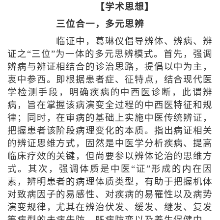
【学术思想】
三位合一，多元思辨
临证中，葛琳仪倡导辨体、辨病、辨
证之“三位”为一体的多元思辨模式。首先，强调
辨病与辨证相结合的诊治思路，提倡以中为主，
衷中参西。即根据患者症、征特点，结合现代医
学检测手段，明确疾病的中西医诊断，此谓辨
病，旨在掌握该病演变全过程的中西医特征和规
律；同时，在审病的基础上实施中医传统辨证，
把握患者该阶段病理变化的本质。指出病证相关
的辨证思维方式，固然是中医学分析疾病、提高
临床疗效的关键，但尚要参以辨体论治的思维方
式。其次，强调体质是中医“证”形成的内在因
素，辨明患者的病理体质类型，有助于把握机体
对致病因子的易感性、对疾病的易罹性以及病势
演变规律，尤其在辨治伏发、缓发、继发、复发