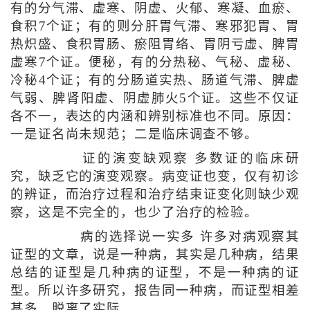
有的分气滞、虚寒、阴虚、火郁、寒凝、血瘀、
食积7个证；有的则分肝胃气滞、寒邪犯胃、胃
热炽盛、食积胃肠、瘀阻胃络、胃阴亏虚、脾胃
虚寒7个证。便秘，有的分热秘、气秘、虚秘、
冷秘4个证；有的分肠道实热、肠道气滞、脾虚
气弱、脾肾阳虚、阴虚肺火5个证。这些不仅证
各不一，表达的内涵和辨别标准也不同。原因：
一是证名尚未规范；二是临床调查不够。
证的演变缺观察 多数证的临床研
究，缺乏它的演变观察。病变证也变，仅有初诊
的辨证，而治疗过程和治疗结束证变化则缺少观
察，这是不完全的，也少了治疗的检验。
病的选择说一实多 许多对病观察其
证型的文章，说是一种病，其实是几种病，结果
总结的证型是几种病的证型，不是一种病的证
型。所以许多研究，报告同一种病，而证型相差
甚多，脱离了实际。