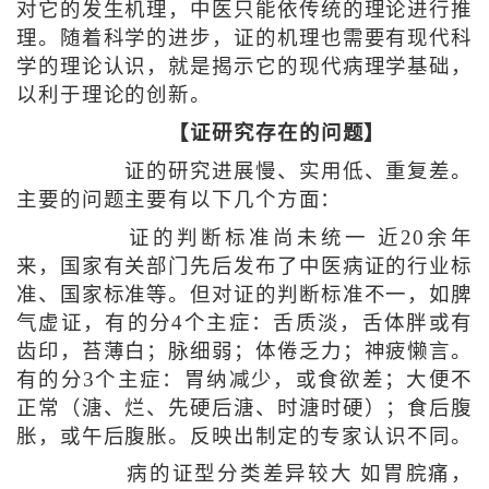
对它的发生机理，中医只能依传统的理论进行推
理。随着科学的进步，证的机理也需要有现代科
学的理论认识，就是揭示它的现代病理学基础，
以利于理论的创新。
【证研究存在的问题】
证的研究进展慢、实用低、重复差。
主要的问题主要有以下几个方面：
证的判断标准尚未统一 近20余年
来，国家有关部门先后发布了中医病证的行业标
准、国家标准等。但对证的判断标准不一，如脾
气虚证，有的分4个主症：舌质淡，舌体胖或有
齿印，苔薄白；脉细弱；体倦乏力；神疲懒言。
有的分3个主症：胃纳减少，或食欲差；大便不
正常（溏、烂、先硬后溏、时溏时硬）；食后腹
胀，或午后腹胀。反映出制定的专家认识不同。
病的证型分类差异较大 如胃脘痛，