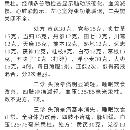
汞柱。经颅多普勒检查显示脑动脉硬化，血流减
慢。心脏彩超示：左心室舒张功能减退，二尖瓣
关闭不全。
处方 黄芪30克，党参15克，炙甘草
15克，当归15克，丹参12克，田七12克，川芎
12克，天麻15克，藁本12克，熟地12克，远志
10克，茯神12克，桂枝8克，白芍12克，葛根15
克，五味子10克（打碎），浮小麦30克，大枣
15克。4剂。每日煎服1剂，连煎2次，煎得药液
混合，分2次温服。
二诊 头顶晕痛明显减轻，睡眠饮食
改善、四肢痹痛减轻。血压135/85毫米汞柱。
效不更方，7剂。
三诊 头顶晕痛基本消失，睡眠饮食
正常。全身体力改善、四肢不痹痛、脉细缓。血
压125/75毫米汞柱。处方：黄芪30克，党参10