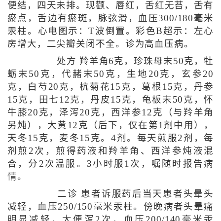
便结，四天未排。现颧、唇红，舌红无苔，舌有
瘀点，舌边有瘀斑，脉弦滑，血压300/180毫米
汞柱。心电图示：T波倒置。彩色B超示：左心
房增大，二尖瓣关闭不全。诊为高血压病。
处方 羚羊角6克，珍珠母末50克，牡
蛎末50克，代赭末50克，生地20克，玄参20
克，白芍20克，杭菊花15克，葛根15克，丹参
15克，田七12克，丹皮15克，龟板末50克，怀
牛膝20克，泽泻20克，西洋参12克（与羚羊角
另炖），大黄12克（后下，仅在第1剂中用），
天冬15克，麦冬15克。4剂。每天煎服2剂，每
剂煎2次，煎得药液和羚羊角、西洋参炖液混
合，分2次温服。3小时服1次，嘱随时报告病
情。
二诊 患者诉服药后当天患者头晕头
减轻，血压250/150毫米汞柱。傍晚病者头晕痛
明显减轻，大便泻2次，血压200/140毫米汞