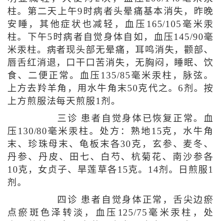
柱。第二天上午9时病者头晕痛基本消失，昨晚
安睡，其他症状也减轻，血压165/105毫米汞
柱。下午5时病者自觉身体自如，血压145/90毫
米汞柱。病者现头部无晕痛，耳鸣消失，颧部、
唇舌红消退，口干口苦消失，无胸闷，睡眠、饮
食、二便正常。血压135/85毫米汞柱，脉弦。
上方去羚羊角，用水牛角末50克代之。6剂。按
上方煎服法每天煎服1剂。
三诊 患者自觉身体已恢复正常。血
压130/80毫米汞柱。处方：熟地15克，水牛角
末、珍珠母末、龟板末各30克，玄参、麦冬、
丹参、丹皮、田七、白芍、杭菊花、南沙参各
10克，女贞子、旱莲草各15克。14剂。日煎服1
剂。
四诊 患者自觉身体正常，舌尖边瘀
点瘀斑色泽转淡，血压125/75毫米汞柱，处