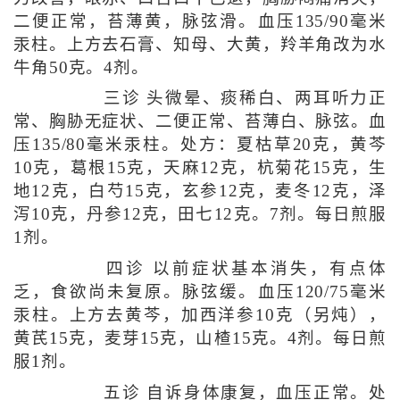
二便正常，苔薄黄，脉弦滑。血压135/90毫米
汞柱。上方去石膏、知母、大黄，羚羊角改为水
牛角50克。4剂。
三诊 头微晕、痰稀白、两耳听力正
常、胸胁无症状、二便正常、苔薄白、脉弦。血
压135/80毫米汞柱。处方：夏枯草20克，黄芩
10克，葛根15克，天麻12克，杭菊花15克，生
地12克，白芍15克，玄参12克，麦冬12克，泽
泻10克，丹参12克，田七12克。7剂。每日煎服
1剂。
四诊 以前症状基本消失，有点体
乏，食欲尚未复原。脉弦缓。血压120/75毫米
汞柱。上方去黄芩，加西洋参10克（另炖），
黄芪15克，麦芽15克，山楂15克。4剂。每日煎
服1剂。
五诊 自诉身体康复，血压正常。处