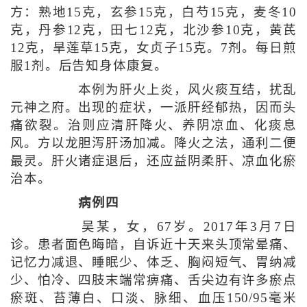
方：熟地15克，玄参15克，白芍15克，麦冬10
克，丹参12克，田七12克，北沙参10克，黄芪
12克，旱莲草15克，女贞子15克。7剂。每日煎
服1剂。后告知身体康复。
本例为肝火上炎，风火痰互结，扰乱
元神之府。出现的症状，一派肝经郁热，因而头
痛欲裂。治则应清肝降火、养阴凉血、化痰息
风。方以龙胆泻肝汤加减。降火之法，通利二便
最灵。肝火诸症退后，还应益阴柔肝、凉血化瘀
治本。
病例四
吴某，女，67岁。2017年3月7日
诊。患者面色晦暗，自诉近十天来头顶常晕痛、
记忆力减退、睡眠少、体乏、胸闷短气、胃纳减
少、怕冷、四肢末端常痹痛、舌尖边有许多瘀点
瘀斑、苔薄白、口淡、脉细、血压150/95毫米