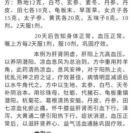
方：熟地12克，白芍、玄参、麦冬、丹参、丹
皮、田七各10克，龟板末、旱莲草、女贞子各
15克，太子参、黄芪各20克，五味子8克。10
剂。2天服1剂。
20天后告知身体正常，血压正常。
嘱上方每2天服1剂，服10剂，巩固疗效。
本例为肝肾阴虚，肝阳上亢高血压。
以养阴潜阳、凉血息风为总治则。方中重用羚羊
角，此药清热凉血、息风安神，对于阳热上炎、
扰乱元神之府之证，疗效甚佳，病情明显减退后
以水牛角代之。方中以生地、玄参、白芍、天冬
补阴治本。用珍珠母、牡蛎、代赭石、龟板重镇
潜阳。杭菊花、葛根清热安脑。丹皮、丹参、田
七凉血化瘀止痛。怀牛膝益肝肾而引血下行。泽
泻、大黄通二便引阳热下行。症状消退，血压正
常后，以滋肝肾养心、益气活血通脉巩固疗效。