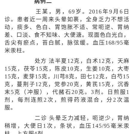
病例二
王某，男，69岁。2016年9月6日
诊。患者近一周来头晕如裹，全身乏力不想活
动，痰多、色白、胃饱胀不适、常呃逆、胃纳
差、口淡、食不知味、大便溏。现面色白光白，
舌尖有瘀点，苔白腻，脉弦缓。血压168/95毫
米汞柱。
处方 法半夏12克，白术12克，天麻
15克，茯苓15克，陈皮10克，生姜10克，大枣
15克，麦芽15克，川芎8克，田七12克，白芍15
克，蔓荆子12克，党参20克，黄芪15克，沉香
末5克（冲服），代赭石20克。3剂。日煎服1
剂，每剂连煎2次，煎得药液混合，分2次温
服。
二诊 头晕乏力减轻，呃逆少，胃纳
稍增，大便日1次，条状，血压145/95毫米汞
柱。上方服4剂。