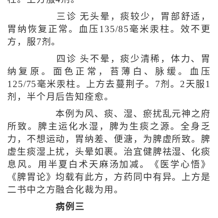
三诊 无头晕，痰较少，胃部舒适，
胃纳恢复正常。血压135/85毫米汞柱。效不更
方，服7剂。
四诊 头不晕，痰少清稀，体力、胃
纳复原。面色正常，苔薄白、脉缓。血压
125/75毫米汞柱。上方去蔓荆子。7剂。2天服1
剂，半个月后告知痊愈。
本例为风、痰、湿、瘀扰乱元神之府
所致。脾主运化水湿，脾为生痰之源。全身乏
力，不想运动，胃纳差、便溏，为脾虚所致。脾
虚生痰湿上扰，头晕如裹。治宜健脾祛湿、化痰
息风。用半夏白术天麻汤加减。《医学心悟》
《脾胃论》均载有此方，方药同中有异。上方是
二书中之方融合化裁为用。
病例三