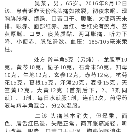
吴某，男，65岁。2016年8月12日
诊。患者诉昨天傍晚头痛如欲裂，彻夜未眠。现
胸胁胀痛、烦躁、口苦口干、腹胀、大便两天未
排、眼赤、面部红赤、唇红、舌红尖有瘀点、苔
黄厚腻、口臭、痰黄质黏、两耳胀痛、听力下
降、小便赤、脉弦滑数。血压：185/105毫米汞
柱。
处方 羚羊角5克（另炖），龙胆草10
克，黄芩10克，栀子10克，石膏末50克，知母
10克，生地12克，玄参12克，赤芍12克，杭菊
花15克，葛根15克，泽泻20克，麦冬15克，天
竺黄12克，大黄12克（首剂后下，2、3剂同
煎）。3剂。每日水煎服1剂，连煎2次，煎得药
液与羚羊角混合，分2次温服。
二诊 头痛基本消失，但晕重，面
色、唇舌红已退，失眠正常，两耳胀痛减轻，听
力改善，眼赤、口苦口干已退，胸胁闷痛消失，