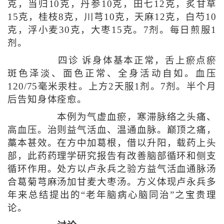
克，当归10克，丹参10克，田七12克，炙甘草
15克，桂枝8克，川芎10克，天麻12克，白芍10
克，浮小麦30克，大枣15克。7剂。每日煎服1
剂。
四诊 诉身体基本正常，舌上瘀点瘀
斑色泽淡、面色正常、全身活动自如。血压
120/75毫米汞柱。上方2天服1剂。7剂。半个月
后告知身体痊愈。
本例为气虚血瘀，寒滞脉络之头痛、
高血压。治则益气活血、温通血脉。巅顶之痛，
藁本甚效。在方中加葛根，借以升阳，载药上头
部，此药药理学研究报告有改善脑部循环和侧支
循环作用。处方以卢永兵之验方益气活血通脉汤
合葛菊芎麻汤加甘麦大枣汤。方义体现卢永兵多
年来总结提出的“老年脑病心脑同治”之宝贵理
论。