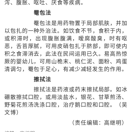
泻、腹胀、呕吐、厌食等疾病。
罨包法
罨包法是用药物置于局部肌肤，并加
以包扎的一种外治法。如饮食不节，食积于内，
或积滞时，出现腹胀腹满，暧腐酸臭，时有呕
恶，舌苔厚腻，可用皮硝包扎于脐部，即可使内
积之食滞消去，此法在民间运用已久。易高热惊
厥的婴幼儿，可用山桅末、桃仁泥、面粉、鸡蛋
清调匀，罨包于足心，有减少减轻发生的作用。
擦拭法
擦拭法是药液或药末擦拭局部。如冰
硼散擦拭口腔，或用淡盐水，银花、甘草煎汤、
野菊花煎汤洗涤口腔，治疗鹅口腔和口腔。（吴
文博）
（责任编辑：高继明）