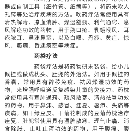
器或自制工具（细竹管、纸筒等），将药末吹人
孔窍等处治疗疾病的方法。吹药疗法常使用具有
清热解毒、凉血消肿、燥湿豁痰、利气通窍、息
风解痉功效的药物，用于鹅口疮、乳蛾喉风、耳
疮脓耳、鼻渊鼻窒，以及白喉、丹痧、黄疸、惊
风、癫痫、昏迷痰壅等病症。
药袋疗法
药袋疗法是将药物研末装袋，给小儿
佩挂或做成枕头、肚兜的外治法。如用于佩挂的
香囊，常用具有辟秽免疫、祛风燥湿功效的药
物，来增强呼吸道反复感染儿童的免疫力。药枕
常使用具有宣肺通窍、疏风散寒、清热祛暑功效
的药物，用于鼻渊、感冒、疰夏、暑疖、头痛等
疾病。如干绿豆皮、干菊花制成的豆菊药枕治疗
疰夏。肚兜常使用具有温脾散寒、理气止痛、消
食除胀、止吐止泻功效的药物，用于腹痛、腹