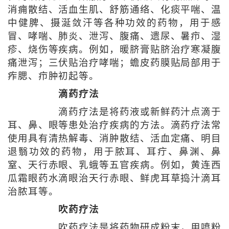
消痈散结、活血生肌、舒筋通络、化痰平喘、温
中健脾、摄涎敛汗等各种功效的药物，用于感
冒、哮喘、肺炎、泄泻、腹痛、遗尿、暑疖、湿
疹、烧伤等疾病。例如，暖脐膏贴脐治疗寒凝腹
痛泄泻；三伏贴治疗哮喘；蟾皮药膜贴局部用于
痄腮、疖肿初起等。
滴药疗法
滴药疗法是将药液或新鲜药汁点滴于
耳、鼻、眼等患处治疗疾病的方法。滴药疗法常
使用具有清热解毒、消肿散结、活血定痛、明目
退翳功效的药物，用于脓耳、耳疔、鼻渊、鼻
窒、天行赤眼、乳蛾等五官疾病。例如，黄连西
瓜霜眼药水滴眼治天行赤眼、鲜虎耳草捣汁滴耳
治脓耳等。
吹药疗法
吹药疗法是将药物研成粉末，用喷粉