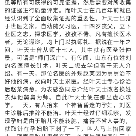
见等所有可获得的可靠证据，然后需要对所收集
的证据进行质量评定。而叶天士在几百年前就已
经认识到了全面收集证据的重要性。叶天士出身
于世医之家，自幼随父习医，十四岁丧父，立下
业医之志，探求医学，孜孜不倦。凡有擅长医术
者，无论遐迩，均上门以执师礼。据说在十年之
间，叶天士曾从师十七人，其中就有医圣张仲
景，可谓是“师门深广”。有传闻，山东有位姓刘
的名医擅长针术，叶天士想去学但苦于无人介
绍。有一天，那位名医的外甥赵某因为舅舅治不
好他的病，故向叶天士求医。经叶天士专心诊治
后赵某病愈，为表感激同意介绍叶天士改名换姓
去拜他舅舅为师。自此叶天士便在那里虚心求
学，一天，有人抬来一个神智昏迷的孕妇，刘医
生诊脉后推辞不能治。叶天士经过仔细观察，发
现孕妇是由于胎儿不能转胞，痛得不省人事的，
就取针在孕妇脐下刺了一下，叫人马上抬回家