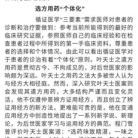
选方用药“个体化”
循证医学“三要素”需求医师对患者的
诊断和治疗要做到：参考当前所能得到的最好的
临床研究证据，参照医师自己的临床经验和在检
查患者过程中所得到的第一手临床资料，尊重患
者的选择和个体情况。由此可以看出循证医学对
于患者的诊治有着“个体化”原则。叶天士之遣方
用药是贯彻古今、不拘成见的，对后世医家的影
响颇为深远。叶天士之用药之法大多被世人认为
与经方大相径庭。然而，深入研究叶天士医案则
会发现其遣方用药，大多结构严谨而且变化灵
活，他不仅遵仲景辨方证用经方，而且创立了辨
证用经方的新方法。更难能可贵的是，他在变通
应用经方中创造性地提出了一系列新学说、新理
论，为后世医家学习与运用经方的典范。程门雪
曾评价叶天士医案道：“选药味致精湛，一味之