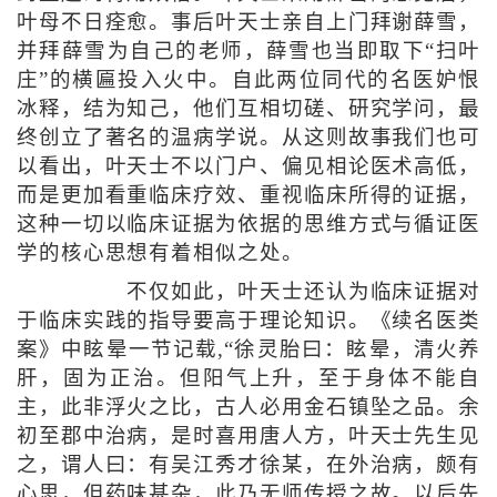
叶母不日痊愈。事后叶天士亲自上门拜谢薛雪，
并拜薛雪为自己的老师，薛雪也当即取下“扫叶
庄”的横匾投入火中。自此两位同代的名医妒恨
冰释，结为知己，他们互相切磋、研究学问，最
终创立了著名的温病学说。从这则故事我们也可
以看出，叶天士不以门户、偏见相论医术高低，
而是更加看重临床疗效、重视临床所得的证据，
这种一切以临床证据为依据的思维方式与循证医
学的核心思想有着相似之处。
不仅如此，叶天士还认为临床证据对
于临床实践的指导要高于理论知识。《续名医类
案》中眩晕一节记载,“徐灵胎曰：眩晕，清火养
肝，固为正治。但阳气上升，至于身体不能自
主，此非浮火之比，古人必用金石镇坠之品。余
初至郡中治病，是时喜用唐人方，叶天士先生见
之，谓人曰：有吴江秀才徐某，在外治病，颇有
心思，但药味甚杂，此乃无师传授之故。以后先