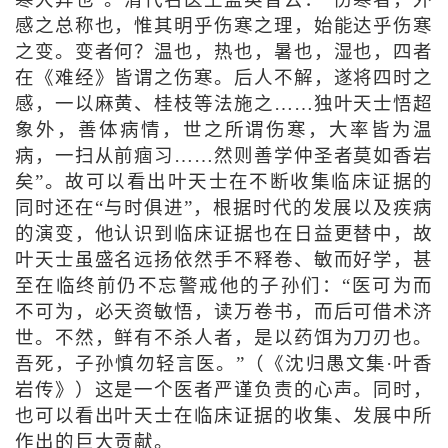
感之总称也，惟其明乎伤寒之理，始能达乎伤寒
之变。变者何？温也，热也，暑也，湿也，四者
在《难经》皆谓之伤寒。后人不解，遂将四时之
感，一以麻黄、桂枝等法施之……独叶天士悟超
象外，善体病情，世之所谓伤寒，大率皆为温
病，一扫从前痼习……然则善学仲圣者莫如香岩
矣”。故可以看出叶天士在不断收集临床证据的
同时还在“与时俱进”，根据时代的发展以及疾病
的演变，他认识到临床证据也在日益更替中，故
叶天士虽盛名远扬依然手不释卷、敏而好学，甚
至在临终前仍不忘警戒他的子孙们：“医可为而
不可为，必天资敏悟，读万卷书，而后可借术济
世。不然，鲜有不杀人者，是以药饵为刀刃也。
吾死，子孙慎勿轻言医。”（《沈归愚文集·叶香
岩传》）这是一个医者严谨负责的心声。同时，
也可以看出叶天士在临床证据的收集、发展中所
作出的巨大贡献。