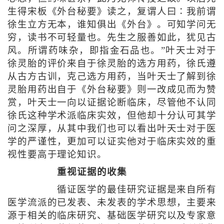
生得宋板《外台秘要》读之，复谓人曰∶我前谓
徐生立方无本，谁知俱出《外台》。可知学问无
穷，读书不可轻量也。先生之服善如此，犹见古
风。所谓药味杂，即指金石品也。”叶天士对于
徐灵胎的评价来自于徐灵胎的选方用药，徐氏遵
从古方古训，克己选方用药，当叶天士了解到徐
灵胎用药出自于《外台秘要》则一改成见而为赞
赏，叶天士一向以证据论断临床，尽管他不认同
徐氏这种学术派临床实效，但他却十分认可其学
问之深厚，从其中我们也可以看出叶天士对于医
学的严谨性，更加可以证实他对于临床实效的重
视性要高于理论知识。
重视证据的收集
循证医学的最佳研究证据是来自所有
医学流派的已发表、未发表的学术思想，主要来
源于相关的临床研究、基础医学研究以及专家意