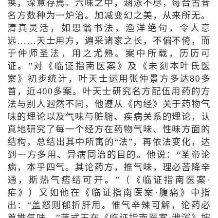
换，深意存焉。六味之中，涵泳不尽，每合古昔
名方数种为一炉治。加减变幻之美，从来所无。
清真灵活，如思翁书法，渔洋绝句，令人意
远……天士用方，遍采诸家之长，不偏不倚，而
于仲师圣法，用之尤熟。案中所载，历历可
证。”对《临证指南医案》及《未刻本叶氏医
案》初步统计，叶天士运用张仲景方多达80多
首，近400多案。叶天士研究名方配伍用药的方
法与别人迥然不同，他遵从《内经》关于药物气
味的理论以及气味与脏腑、疾病关系的理论，认
真地研究了每一个经方在药物气味、性味方面的
结构，总结出其中所寓的“法”，再依法变化，达
到一方多用、异病同治的目的。他说：“圣帝论
病，本乎四气。其论药方，推气味，理必苦降辛
通，斯热气痞结可开。”（《临证指南医案·
疟》）又如他在《临证指南医案·腹痛》中指
出：“盖怒则郁折肝用。惟气辛辣可解，论药必
首推气味。”蒋式玉在《临证指南医案·泄泻》按