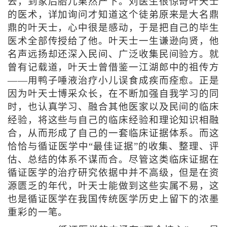
去，到家后胎儿果然产下。刘医生很惊奇叶天士
的医术，详加询问才知道这个徒弟原来是大名鼎
鼎的叶天士，心中很是感动，于是把自己的毕生
医术全部传授给了他。叶天士一生谦逊向贤，他
名声远扬却还深入民间、广泛收集民间验方。就
曾有记载道，叶天士曾借鉴一江湖郎中的祖传方
——用鸭子唾液治疗小儿误食成疾而痊愈。正是
因为叶天士博采众长，在不断加强自我学习的同
时，也认真学习、融合其他医家以及民间的临床
经验，将这些与自己的临床经验和理论知识相融
合，从而形成了自己的一套临床证据体系。而这
恰恰与循证医学中“最佳证据”的收集、整理、评
估、总结的体系不谋而合。尽管这类临床证据在
循证医学的治疗研究依据中并不高级，但是在资
源匮乏的年代，叶天士能做到这些实属不易，这
也是循证医学在我国传统医学历史上留下的浓墨
重彩的一笔。