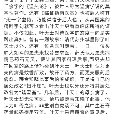
存世，留下了由其口述、弟子顾景文执笔的仅四
千余字的《温热论》，被世人称为温病学说的奠
基性著作。还有《临证指南医案》也被后人称其
“无一字虚伪，乃能徵信于后人也”。从其医案的
精辟字句就可以看出叶天士更看重临床所得的证
据。不仅如此，叶天士对待医学的态度一向是实
践出真知。曾有一则故事：清代苏州城里除了叶
天士以外，还有一位名医叫薛雪。一日，一位头
肿大如斗的更夫来找薛雪求医，薛氏认为更夫病
情已药石无灵，便让其回家料理后事,而更夫却
在回家的路上恰巧碰到叶天士，叶天士则认为更
夫的病是蚊香所致，故开了药方，而更夫服药后
病愈。薛雪知晓此事后恼羞成怒，于是将自己的
居处改名“扫叶庄”。叶天士也以牙还牙将其居处
改名为“踏雪斋”。几年后，叶天士的母亲病了，
叶天士却无法可医。恰巧被薛雪知晓了此事，他
认为叶母之病，非重剂白虎汤不可，其中生石膏
药量起码得用双倍。叶天士采用薛雪的意见后，