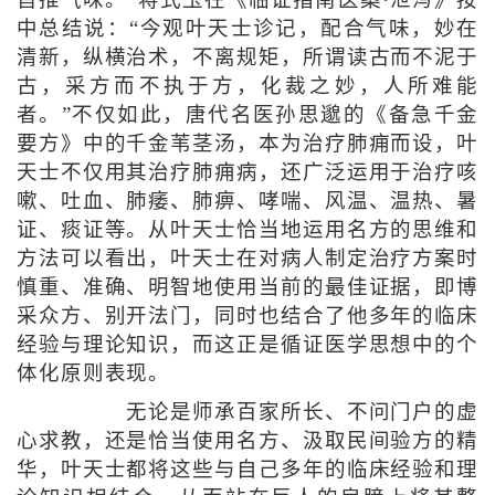
中总结说：“今观叶天士诊记，配合气味，妙在
清新，纵横治术，不离规矩，所谓读古而不泥于
古，采方而不执于方，化裁之妙，人所难能
者。”不仅如此，唐代名医孙思邈的《备急千金
要方》中的千金苇茎汤，本为治疗肺痈而设，叶
天士不仅用其治疗肺痈病，还广泛运用于治疗咳
嗽、吐血、肺痿、肺痹、哮喘、风温、温热、暑
证、痰证等。从叶天士恰当地运用名方的思维和
方法可以看出，叶天士在对病人制定治疗方案时
慎重、准确、明智地使用当前的最佳证据，即博
采众方、别开法门，同时也结合了他多年的临床
经验与理论知识，而这正是循证医学思想中的个
体化原则表现。
无论是师承百家所长、不问门户的虚
心求教，还是恰当使用名方、汲取民间验方的精
华，叶天士都将这些与自己多年的临床经验和理