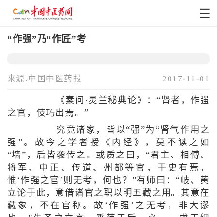
“作强”乃“作匠”考
来源:中国中医药报
2017-11-01
《素问·灵兰秘典论》：“肾者，作强
之官，伎巧出焉。”
究竟诸家，皆以“强”为“肾气作用之
强”。故今之学者授《内经》，莫不读之如
“墙”，后皆袭传之。或质之曰，“君主、相傅、
将军、中正、传道、州都等官，于史有焉。
惟‘作强之官’则无考，何也？”有师曰：“岐、黄
立论于此，意借诸官之职以明五藏之用。其意在
藏象，不在官称。故‘作强’之无考，非大谬