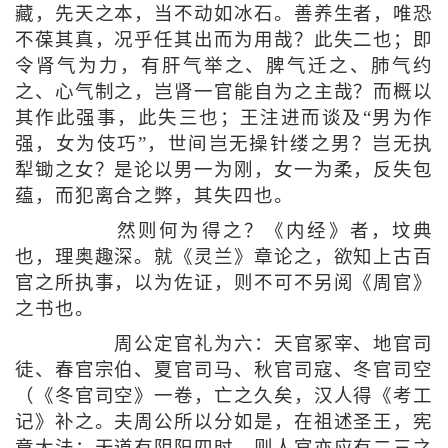
藏，先天之本，当不动如冰石。善养生者，唯恐
不葆其真，况乎任其出而为用哉？此失二也；即
令肾气为力，有肝气举之、脾气迁之、肺气约
之、心气制之，岂肾一官能自为之主哉？而概以
其作此强事，此失三也；王注进而谈及“男为作
强，女为伎巧”，世间岂无操针缕之男？岂无执
犁锄之女？是论以男一为刚，女一为柔，反失包
蕴，而犯离合之弊，其失四也。
然则何为得之？《内经》者，坟典
也，理奥趣深。就《灵兰》章论之，欲知上古百
官之所执事，以为佐证，则不可不另阅《周官》
之书也。
周公定官礼为六：天官冢宰、地官司
徒、春官宗伯、夏官司马、秋官司寇、冬官司空
（《冬官司空》一卷，亡之久矣，汉人得《考工
记》补之。夫周公所以分如是，在祖述圣王，宪