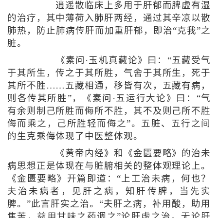
逍遥散临床上多用于肝郁而脾虚有湿
的治疗，其中薄荷入肺肝两经，通过其辛凉以散
肺热，防止肺病传肝而加重肝郁，即治“克我”之
脏。
《素问·玉机真藏论》曰：“五藏受气
于其所生，传之于其所胜，气舍于其所生，死于
其所不胜……五藏相通，移皆有次，五藏有病，
则各传其所胜”，《素问·五运行大论》曰：“气
有余则制己所胜而侮所不胜，其不及则己所不胜
侮而乘之，己所胜轻而侮之”。五脏、五行之间
的生克乘侮体现了中医整体观。
《黄帝内经》和《金匮要略》的治未
病思想正是体现在与脏腑相关的整体观理论上。
《金匮要略》开篇即道：“上工治未病，何也？
夫治未病者，见肝之病，知肝传脾，当先实
脾。”此言肝实之治。“夫肝之病，补用酸，助用
焦苦，益用甘味之药调之”论肝虚之治。无论肝