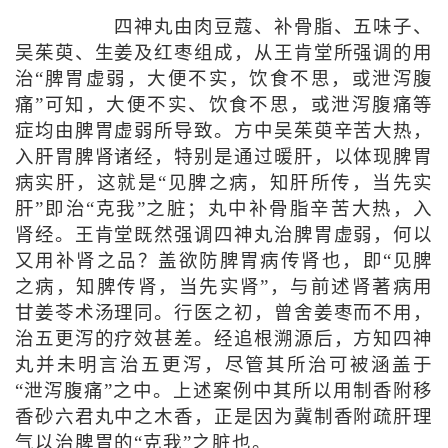
四神丸由肉豆蔻、补骨脂、五味子、
吴茱萸、生姜及红枣组成，从王肯堂所强调的用
治“脾胃虚弱，大便不实，饮食不思，或泄泻腹
痛”可知，大便不实、饮食不思，或泄泻腹痛等
症均由脾胃虚弱所导致。方中吴茱萸辛苦大热，
入肝胃脾肾诸经，特别是通过暖肝，以体现脾胃
病实肝，这就是“见脾之病，知肝所传，当先实
肝”即治“克我”之脏；丸中补骨脂辛苦大热，入
肾经。王肯堂既然强调四神丸治脾胃虚弱，何以
又用补肾之品？盖欲防脾胃病传肾也，即“见脾
之病，知脾传肾，当先实肾”，与前述肾著病用
甘姜苓术汤理同。行医之初，曾舍姜枣而不用，
治五更泻的疗效甚差。经追根溯源后，方知四神
丸并未明言治五更泻，尽管其所治可被涵盖于
“泄泻腹痛”之中。上述案例中其所以用制香附移
香砂六君丸中之木香，正是因为冀制香附疏肝理
气以治脾胃的“克我”之脏也。