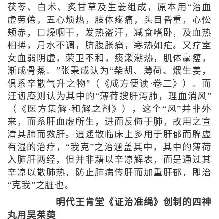
茯苓、白术、炙甘草及生姜组成，原本用“治血
虚劳倦，五心烦热，肢体疼痛，头目昏重，心忪
颊赤，口燥咽干，发热盗汗，减食嗜卧，及血热
相搏，月水不调，脐腹胀痛，寒热如疟。又疗室
女血弱阴虚，荣卫不和，痰漱潮热，肌体羸瘦，
渐成骨蒸。”张秉成认为“柴胡、薄荷、煨生姜，
俱系辛散气升之物”（《成方便读·卷二》）。而
汪讱庵则认为其中的“薄荷搜肝泻肺，理血消风”
（《医方集解·和解之剂》），这个“风”并非外
来，而系肝血虚所生，进而反侮于肺，故用之宣
清其肺而救肝。逍遥散临床上多用于肝郁而脾虚
有湿的治疗，“我克”之治涵盖其中，其中的薄荷
入肺肝两经，但并非藉以辛凉解表，而是通过其
辛凉以散肺热，防止肺病传肝而加重肝郁，即治
“克我”之脏也。
明代王肯堂《证治准绳》创制的四神
丸用吴茱萸