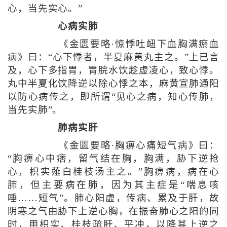
心，当先实心。”
心病实肺
《金匮要略·惊悸吐衄下血胸满瘀血
病》曰：“心下悸者，半夏麻黄丸主之。”上已言
及，心下多指胃，胃脘水饮趁虚凌心，致心悸。
丸中半夏化饮降逆以除心悸之本，麻黄宣肺通阳
以防心病传之，即所谓“见心之病，知心传肺，
当先实肺”。
肺病实肝
《金匮要略·胸痹心痛短气病》曰：
“胸痹心中痞，留气结在胸，胸满，胁下逆抢
心，枳实薤白桂枝汤主之。”胸痹病，病在心
肺，但主要病在肺，因为其主症是“喘息咳
唾……短气”。肺心阳虚，传病、累及于肝，故
阴寒之气由胁下上逆心胸，在振奋肺心之阳的同
时，用枳实、桂枝疏肝、平冲，以降其上逆之