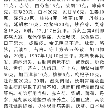
12克，赤芍、白芍各15克，柴胡10克，薄荷8
克，茯苓20克，白术20克，炙甘草6克，生姜10
克，泽泻20克，桂枝4克，猪苓10克，丹参15
克，延胡索10克，地鳖虫30克，炒谷芽、麦芽
各15克。6剂。12月17日复诊。诉药至第4剂即
疼痛大减，现偶尔微痛，大便畅快，尿色微黄，
口干思水，或胸闷。余无明显不适。脉缓，略
弦，舌淡红，苔白。守上方去五苓散、加四物
汤。20剂。1997年1月10日三诊。疼痛未再复
发，胸闷消失，右肋间偶觉不适，或泛酸。脉微
弦，舌红，苔白，边齿印。守上方，地鳖虫加至
60克，加西洋参10克，槟榔6克，枸杞子15克，
牡丹皮20克。20剂。蜜丸调服。长期胃痛及血
吸虫病肝导致了肝胃不和，进而肝郁脾湿而渐成
肝癌。初诊所用当归、赤白芍、柴胡、薄荷、丹
参、延胡索及地鳖虫疏肝养血、活血止痛，其余
诸味健脾除湿，以体现肝病实脾。茯苓、白术用