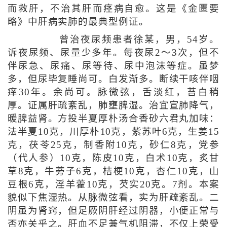
而救肝，不治其肝而痉病自愈。这是《金匮要
略》中肝病实肺的最典型例证。
曾治夜尿频患者徐某，男，54岁。
诉夜尿频、尿量少多年。每夜尿2～3次，但不
伴尿急、尿痛、尿等待、尿中泡沫等症。虽梦
多，但尿毕复睡尚可。白发渐多。断续干咳伴咽
痒30年。余尚可。脉微弦，舌淡红，苔白稍
厚。证属肝疏紊乱，肺壅脾湿。治宜宣肺降气，
暖脾益肾。方投半夏厚朴汤合香砂六君丸加味：
法半夏10克，川厚朴10克，紫苏叶6克，生姜15
克，茯苓25克，制香附10克，砂仁8克，党参
（代人参）10克，陈皮10克，白术10克，炙甘
草8克，牛蒡子6克，桔梗10克，杏仁10克，山
豆根6克，淫羊藿10克，芡实20克。7剂。本案
貌似下焦湿热。从脉微弦看，实为肝疏紊乱。二
阴虽为肾窍，但足厥阴肝经过阴器，小便正常与
否亦关乎之。肝血不足兼气机阻滞，不仅上荣受