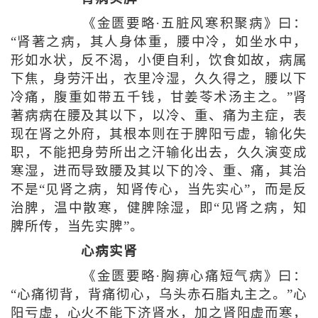
《金匮要略·五脏风寒积聚病》曰：
“肾著之病，其人身体重，腰中冷，如坐水中，
形如水状，反不渴，小便自利，饮食如故，病属
下焦，身劳汗出，衣里冷湿，久久得之，腰以下
冷痛，腹重如带五千钱，甘姜苓术汤主之。”肾
著病病在腰及其以下，以冷、重、痛为主症，表
现在肾之外府，其根本则在于脾阳亏虚，输化失
职，不能把身劳所出之汗输化出去，久久演变成
寒湿，进而导致腰及其以下的冷、重、痛，其治
不是“见肾之病，知肾传心，当先实心”，而是反
治脾，温中散寒，健脾除湿，即“见肾之病，知
脾所传，当先实脾”。
心病实肾
《金匮要略·胸痹心痛短气病》曰：
“心痛彻背，背痛彻心，乌头赤石脂丸主之。”心
阳亏虚，心火不能下济肾水，加之肾阳虚而寒，