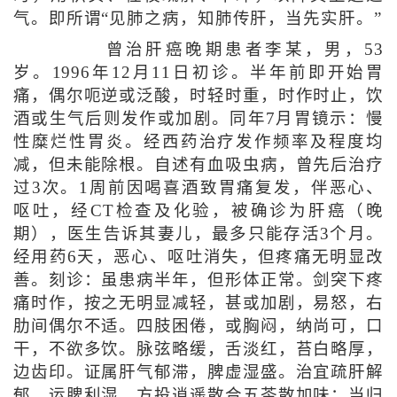
气。即所谓“见肺之病，知肺传肝，当先实肝。”
曾治肝癌晚期患者李某，男，53
岁。1996年12月11日初诊。半年前即开始胃
痛，偶尔呃逆或泛酸，时轻时重，时作时止，饮
酒或生气后则发作或加剧。同年7月胃镜示：慢
性糜烂性胃炎。经西药治疗发作频率及程度均
减，但未能除根。自述有血吸虫病，曾先后治疗
过3次。1周前因喝喜酒致胃痛复发，伴恶心、
呕吐，经CT检查及化验，被确诊为肝癌（晚
期），医生告诉其妻儿，最多只能存活3个月。
经用药6天，恶心、呕吐消失，但疼痛无明显改
善。刻诊：虽患病半年，但形体正常。剑突下疼
痛时作，按之无明显减轻，甚或加剧，易怒，右
肋间偶尔不适。四肢困倦，或胸闷，纳尚可，口
干，不欲多饮。脉弦略缓，舌淡红，苔白略厚，
边齿印。证属肝气郁滞，脾虚湿盛。治宜疏肝解
郁，运脾利湿。方投逍遥散合五苓散加味：当归