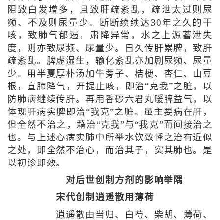
阻致白发增多，且致肝疏紊乱，疏泄太过则尿
频、不及则尿量少。断断续续达30年之久的干
咳，致肺气郁遏，肃降异常，水之上源蓄泄失
度，则亦致尿频、尿量少。日久传肝累脾，致肝
疏紊乱。脾虚湿生，输化紊乱亦加剧尿频、尿量
少。用半夏厚朴汤加牛蒡子、桔梗、杏仁、山豆
根，宣肺降气，开提止咳，即治“克我”之脏，以
防肺病继续传肝。再用香砂六君丸暖脾益气，以
体现肝病实脾即治“我克”之脏。虽主要病在肝，
但全然不治之，藉治“克我”与“我克”而间接治之
也。与上述心病实肺中所举水饮致悸之治有近似
之处，即全然不治心，而治其子，实其肺也。是
以初诊即效。
对后世创制方剂的影响举隅
宋代创制逍遥散用薄荷
逍遥散由当归、白芍、柴胡、薄荷、