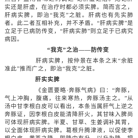
实还是肝虚，在治疗时都必须实脾。简而言之，
肝病实脾，即治“我克”之脏。肝病也有先实肺
者。此二者互相补充，并不矛盾。“肝病实脾”是
立足于已病防传变，“肝病实肺”则立足于已病究
病因。
“我克”之治——防传变
肝病实脾，按仲景在本条之末“余脏
准此”推而广之，即治“我克”之脏。
肝实实脾
《金匮要略·奔豚气病》曰：“奔豚，
气上冲胸，腹痛，往来寒热，奔豚汤主之。”从
汤中甘李根白皮可以看出，本条当属肝气上逆之
奔豚证，因李根白皮能清降肝火，其甘味入脾尚
可体现肝病实脾。半夏、甘草、生姜调补其胃，
以全面体现肝病实脾。葛根升腾津液，以促使李