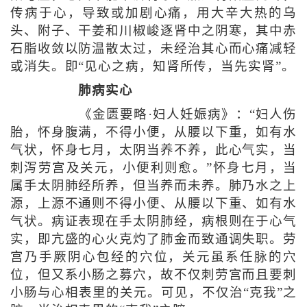
传病于心，导致或加剧心痛，用大辛大热的乌
头、附子、干姜和川椒峻逐肾中之阴寒，其中赤
石脂收敛以防温散太过，未经治其心而心痛减轻
或消失。即“见心之病，知肾所传，当先实肾”。
肺病实心
《金匮要略·妇人妊娠病》：“妇人伤
胎，怀身腹满，不得小便，从腰以下重，如有水
气状，怀身七月，太阴当养不养，此心气实，当
刺泻劳宫及关元，小便利则愈。”怀身七月，当
属手太阴肺经所养，但当养而未养。肺乃水之上
源，上源不通则不得小便、从腰以下重、如有水
气状。病证表现在手太阴肺经，病根则在于心气
实，即亢盛的心火克灼了肺金而致通调失职。劳
宫乃手厥阴心包经的穴位，关元虽系任脉的穴
位，但又系小肠之募穴，故不仅刺劳宫而且要刺
小肠与心相表里的关元。可见，不仅治“克我”之