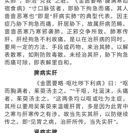
实肺”，即治“克我”之脏。《金匮要略·腹满寒疝
宿食病》“寸口脉弦者，即胁下拘急而痛，其人
啬啬恶寒也”即是“肝病实肺”的典型代表。因主
症乃胁下拘急而痛，肝居胁下，故属肝病范畴。
啬啬恶寒乃寒邪袭肺，正邪交争所致。肺寒传
肝，肝经拘急不利故痛。是以在治肝病的同时，
要用一定的方法、手段或药物，来治其肺，以解
表散寒，如荆防败毒散。未经治其肝，胁下拘急
而痛可除，即表解里自和。
脾病实肝
《金匮要略·呕吐哕下利病》曰：“呕
而胸满者，茱萸汤主之。”“干呕，吐涎沫，头痛
者，茱萸汤主之。”这两条均以呕或吐为主症，
其所以要用吴茱萸来温暖肝胃，多是因为此胃中
之寒与肝寒传之有涉，故当先实其肝，以防继续
传之。即“见胃之病，治肝所传，当先实肝”。
肾病实脾