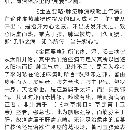
脏，尚治相表里的“克我”之腑。
《金匮要略·肺痿肺痈咳嗽上气病》
在论述虚热肺痿时提及的四大成因之一的“或从
汗出”，是指汗为心之液，汗出或发汗太过，致
心阴虚而热，乘克于肺，肺津被灼，日久而痿。
即“见肺之病，知心所传，当先实心”。
《金匮要略》所论痉、湿、暍三病皆
从太阳开始，其中我们给痉病的定义其所以回避
太阳病而提“肺卫气虚，卫外不固”，是因为参考
了李时珍在论述麻黄时所言“然风寒之邪，皆由
皮毛而入。皮毛者，肺之合也。肺主卫气，包罗
一身，天之象也。是证虽属乎太阳，而肺实受邪
气。其证时兼面赤怫郁，咳嗽有痰，喘而胸满诸
证者，非肺病乎”（《本草纲目》草部第十五
卷）痉者，强急也。此为筋脉强急，而筋脉主于
肝，故痉病属于肝病范畴。无论是治柔痉的瓜蒌
桂枝汤还是治欲作刚痉的葛根汤，皆可宣肺解表