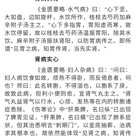
《金匮要略·水气病》曰：“心下坚，
大如盘，边如旋杯，水饮所作，桂枝去芍药加麻
辛附子汤主之。”心下多指胃，胃阳虚而寒，致
水饮停留，故以桂枝去芍药汤温振胃阳，除其水
饮。麻辛附子汤振扶肾阳，以防胃病传之。即所
谓“见胃之病，知胃传肾，当先实肾。”
肾病实心
《金匮要略·妇人杂病》曰：“问曰：
妇人病饮食如故，烦热不得卧，而反倚息者，何
也？师曰：此名转胞，不得溺也，以胞系了戾，
故致此病，但利小便则愈，宜肾气丸主之。”肾
气丸益肾气以行水，心烦、发热等在内的转胞诸
症悉除。《伤寒论》中“肝乘脾，名曰纵”已出现
了脾胃见证，“肝乘肺，名曰橫”已出现了肺系症
状，但其治悉明言“刺期门”，以釜底抽薪，治病
求其根本也。故依然能体现“见肾之病，知肾传