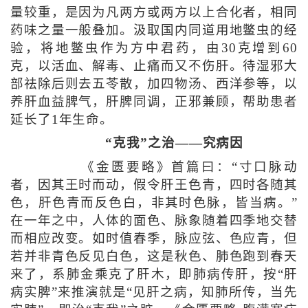
量较重，是因为凡两方或两方以上合化者，相同
药味之量一般叠加。汲取国内同道用地鳖虫的经
验，将地鳖虫作为方中君药，由30克增到60
克，以活血、解毒、止痛而又不伤肝。待湿邪大
部祛除后则去五苓散，加四物汤、西洋参等，以
养肝血益脾气，肝脾同调，正邪兼顾，帮助患者
延长了1年生命。
“克我”之治——究病因
《金匮要略》首篇曰：“寸口脉动
者，因其王时而动，假令肝王色青，四时各随其
色，肝色青而反色白，非其时色脉，皆当病。”
在一年之中，人体的面色、脉象随着四季地交替
而相应改变。如时值春季，脉应弦、色应青，但
若并非青色反见白色，这是秋色、肺色跑到春天
来了，系肺金乘克了肝木，即肺病传肝，按“肝
病实脾”来推演就是“见肝之病，知肺所传，当先