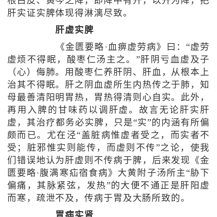
根白皮、黄芩之降，即降中有升，以升为降，把
肝实证实脾体现得淋漓尽致。
肝虚实脾
《金匮要略·血痹虚劳病》曰：“虚劳
虚烦不得眠，酸枣仁汤主之。”肝阴亏血虚及子
（心）侮肺。用酸枣仁养肝阴、肝血，从根本上
治其不得眠。肝之阴血虚所生内热传之于肺，知
母最善清阳明胃热，胃热得清则心自实。此外，
再用入脾的甘味药以调肝虚。故言无论肝实肝
虚，其治疗都务必实脾，只是“实”的内涵有所偏
颇而已。尤在泾“盖脏病惟虚者受之，而实者不
受；脏邪惟实则能传，而虚则不传”之论，使我
们错误地认为肝虚则不传病于脾，后来发现《金
匮要略·腹满寒疝宿食病》大黄附子汤所主“胁下
偏痛，其脉紧弦，发热”的大便不通正是肝阳虚
而寒，疏泄不及，传病于胃及大肠所致的。
胃病实肾