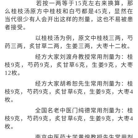
若按一两等于15克左右来换算，那
么桂枝汤原方中桂枝和白芍都是45克，显然在
当代很少有人会开出这样的剂量，这也不易被患
者接受。
以桂枝汤为例，原文中桂枝三两，芍
药三两，炙甘草二两，生姜三两，大枣十二枚。
经方大家刘渡舟教授常用剂量为：桂
枝9克，芍药9克，炙甘草6克，生姜9克，大枣
12枚。
经方大家胡希恕先生常用剂量为：桂
枝9克，芍药9克，炙甘草6克，生姜9克，大枣4
枚。
全国名老中医门纯德常用剂量为：桂
枝9克，芍药9克，炙甘草6克，生姜9克，大枣4
枚。
南京中医药大学黄煌教授先生常用剂