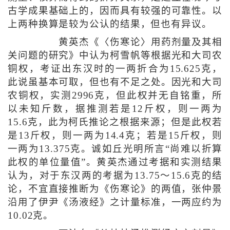
古学成果基础上的，因而具有较强的可靠性。以
上两种换算是较为公认的结果，但也有异议。
黄英杰《〈伤寒论〉用药剂量及其相
关问题的研究》中认为柯雪帆等根据光和大司农
铜权，考证出东汉时的一两折合为15.625克，
此说虽基本可取，但也有不足之处。因光和大司
农铜权，实测2996克，但此权并无自铭重，所
以未知斤数，据推测若是12斤权，则一两为
15.6克，此为柯氏推论之根据来源；但是此权若
是13斤权，则一两为14.4克；若是15斤权，则
一两为13.375克。诚如丘光明所言“尚难以折算
此权的单位量值”。黄英杰通过考据和实测结果
认为，对于东汉两的考据为13.75～15.6克的结
论，不宜直接推断为《伤寒论》的两值，张仲景
沿用了伊尹《汤液经》之计量标准，一两应约为
10.02克。