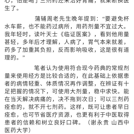
心，怕是喝了三剂药还未治好胃痛，就果断换医
生了。
蒲辅周老先生晚年提到：“要避免杯
水车薪，也不能药过病所，用药剂量不宜过大。
我年轻时，读叶天士《临证医案》，看到他用量
甚轻，多年后才理解，人病了，胃气本来就差，
药多了加重其负担，反而影响吸收，这是很有道
理的。”
笔者认为使用符合现今药典的常规剂
量来使用经方是比较合适的，在此基础上依据患
者的病情轻重、体质情况再作调整，在辨证有十
足把握的情况下，可使用大剂量，稳中求快。能
在当天解决病痛的，决不拖到次日；可以三剂药
痊愈的，就不开七剂药。这样，既可让患者早日
痊愈，也可节省医疗资源，也更有利于中医取得
患者的信赖和树立良好口碑。（谢永贵 山西中
医药大学）