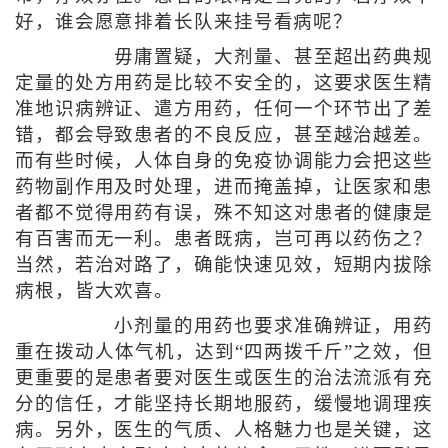
好，谁会愿意排着长队来挂号看病呢？
毋庸置疑，大剂量、甚至超出药典规
定量的处方用药是比较不安全的，这要求医生精
准地识病辨证、遣方用药，任何一个环节出了差
错，都会导致患者的不良反应，甚至越治越差。
而有些时候，人体自身的免疫协调能力会把这些
药物副作用及时处理，进而掩盖掉，让医家和患
者都不觉得用药有误，殊不知这对患者的健康是
有百害而无一利。患者既病，岂可再以药伤之？
当然，若治对路了，确能快速见效，短期内拔除
病根，皆大欢喜。
小剂量的用药也要求准确辨证，用药
重在拨动人体气机，达到“四两拨千斤”之效，但
更重要的是患者要对医生或医生的治法流派有充
分的信任，才能坚持长期地服药，缓慢地调理疾
病。另外，医生的气质、人格魅力也是关键，这