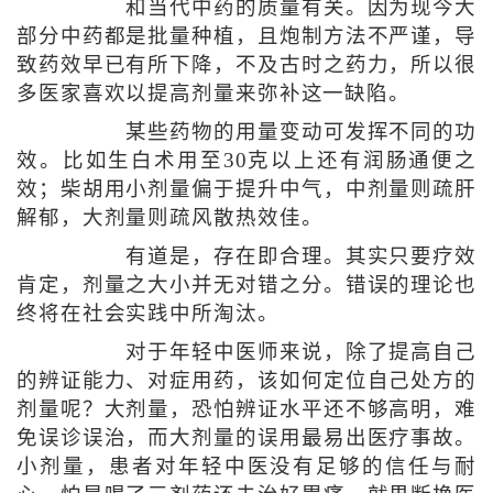
和当代中药的质量有关。因为现今大
部分中药都是批量种植，且炮制方法不严谨，导
致药效早已有所下降，不及古时之药力，所以很
多医家喜欢以提高剂量来弥补这一缺陷。
某些药物的用量变动可发挥不同的功
效。比如生白术用至30克以上还有润肠通便之
效；柴胡用小剂量偏于提升中气，中剂量则疏肝
解郁，大剂量则疏风散热效佳。
有道是，存在即合理。其实只要疗效
肯定，剂量之大小并无对错之分。错误的理论也
终将在社会实践中所淘汰。
对于年轻中医师来说，除了提高自己
的辨证能力、对症用药，该如何定位自己处方的
剂量呢？大剂量，恐怕辨证水平还不够高明，难
免误诊误治，而大剂量的误用最易出医疗事故。
小剂量，患者对年轻中医没有足够的信任与耐