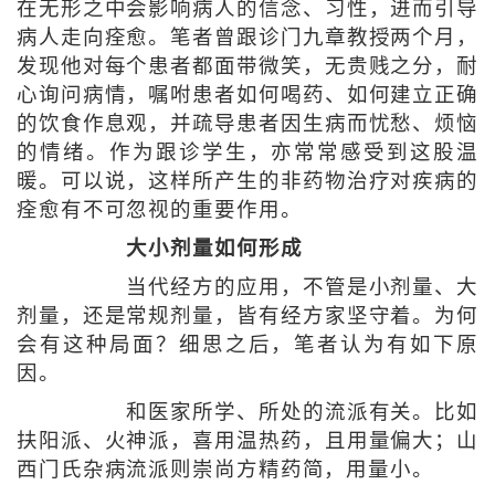
在无形之中会影响病人的信念、习性，进而引导
病人走向痊愈。笔者曾跟诊门九章教授两个月，
发现他对每个患者都面带微笑，无贵贱之分，耐
心询问病情，嘱咐患者如何喝药、如何建立正确
的饮食作息观，并疏导患者因生病而忧愁、烦恼
的情绪。作为跟诊学生，亦常常感受到这股温
暖。可以说，这样所产生的非药物治疗对疾病的
痊愈有不可忽视的重要作用。
大小剂量如何形成
当代经方的应用，不管是小剂量、大
剂量，还是常规剂量，皆有经方家坚守着。为何
会有这种局面？细思之后，笔者认为有如下原
因。
和医家所学、所处的流派有关。比如
扶阳派、火神派，喜用温热药，且用量偏大；山
西门氏杂病流派则崇尚方精药简，用量小。