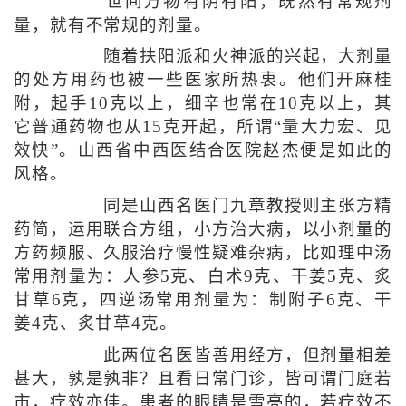
世间万物有阴有阳，既然有常规剂
量，就有不常规的剂量。
随着扶阳派和火神派的兴起，大剂量
的处方用药也被一些医家所热衷。他们开麻桂
附，起手10克以上，细辛也常在10克以上，其
它普通药物也从15克开起，所谓“量大力宏、见
效快”。山西省中西医结合医院赵杰便是如此的
风格。
同是山西名医门九章教授则主张方精
药简，运用联合方组，小方治大病，以小剂量的
方药频服、久服治疗慢性疑难杂病，比如理中汤
常用剂量为：人参5克、白术9克、干姜5克、炙
甘草6克，四逆汤常用剂量为：制附子6克、干
姜4克、炙甘草4克。
此两位名医皆善用经方，但剂量相差
甚大，孰是孰非？且看日常门诊，皆可谓门庭若
市，疗效亦佳。患者的眼睛是雪亮的，若疗效不