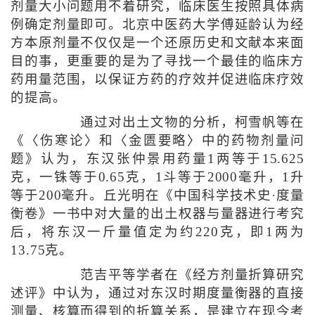
剂量大小问题用不着研究，临床医生按照具体病
例确定剂量即可。北京中医药大学傅延龄认为经
方本原剂量不仅仅是一个还原历史和文献本来面
目的事，更重要的是为了寻找一个最佳的临床方
药用量范围，以保证方药的疗效并促进临床疗效
的提高。
通过对出土文物的分析，柯雪帆等在
《〈伤寒论〉和〈金匮要略〉中的药物剂量问
题》认为，东汉张仲景用药量1两等于15.625
克，一铢等于0.65克，1斗等于2000毫升，1升
等于200毫升。丘光明在《中国科学技术史·度量
衡卷》一书中对大量的出土权器与量器进行考究
后，将东汉一斤量值定为约220克，即1两为
13.75克。
范吉平等学者在《经方剂量折算研究
述评》中认为，通过对东汉时期度量衡器的直接
测量、核算而得到的折算关系，是建立在现今考