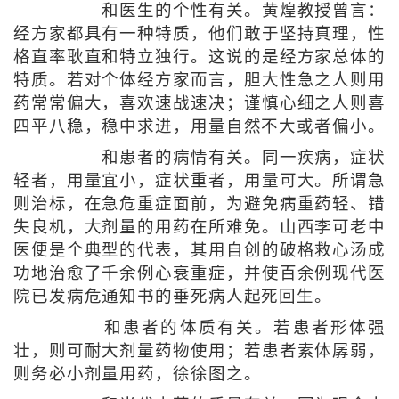
和医生的个性有关。黄煌教授曾言：
经方家都具有一种特质，他们敢于坚持真理，性
格直率耿直和特立独行。这说的是经方家总体的
特质。若对个体经方家而言，胆大性急之人则用
药常常偏大，喜欢速战速决；谨慎心细之人则喜
四平八稳，稳中求进，用量自然不大或者偏小。
和患者的病情有关。同一疾病，症状
轻者，用量宜小，症状重者，用量可大。所谓急
则治标，在急危重症面前，为避免病重药轻、错
失良机，大剂量的用药在所难免。山西李可老中
医便是个典型的代表，其用自创的破格救心汤成
功地治愈了千余例心衰重症，并使百余例现代医
院已发病危通知书的垂死病人起死回生。
和患者的体质有关。若患者形体强
壮，则可耐大剂量药物使用；若患者素体孱弱，
则务必小剂量用药，徐徐图之。