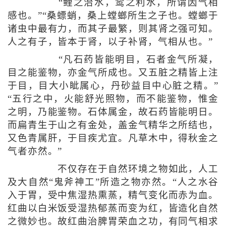
“鲤之治水，鹜之利水，所谓因气相
感也。”“桑螵蛸，桑上螳螂所生之子也。螳螂于
诸虫中最有力，而其子最繁，则其肾之强可知。
人之有子，皆本于肾，以子补肾，气相从也。”
“凡石药皆能明目，石者金气所凝，
目之能鉴物，亦金气所成也。又五脏之精皆上注
于目，目大小眦属心，丹砂益目中心脏之精。”
“五行之中，火能舒光照物，而不能鉴物，惟金
之明，乃能鉴物。石体属金，故石药皆能明日。
而扁青生于山之有金处，盖金气精华之所结也，
又色青属肝，于目疾尤宜。凡草木中，得秋金之
气者亦然。”
不仅存在于自然环境之物如此，人工
及大自然“鬼斧神工”所造之物亦然。“人之水谷
入于胃，受中焦湿热熏蒸，精气变化而赤为血。
红曲以白米饭受湿热郁蒸而变为红，皆造化自然
之微妙也。故红曲治脾胃荣血之功，有同气相求