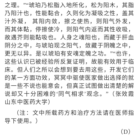
之理。”“琥珀乃松脂入地所化，松为阳木，其脂
乃阳汁也，性能黏合，久则化为凝吸之性，盖其
汁外凝， 其阳内敛，擦之使热，则阳气外发，
而其体黏，停擦使冷，则阳气内返而其性收吸，
故遇芥则能黏吸也。人身之魂阳也，而藏于肝血
阴分之中，与琥珀现之阳气，敛藏于阴魄之中，
更无以异。是以琥珀有安魂定魄之功。”“也许，
这些认识已被经验所反复证明，故能有效用于临
床。但人们之所以会想到要去用这些，开发它们
的某一方面功效，冥冥中驱使医家做出选择的就
是一些不说也能意会，但真正试图做出清楚的解
说却又十分困难的‘同气相求’观念。”（张效霞
山东中医药大学）
（注：文中所载药方和治疗方法请在医师指
导下使用。）
（D）