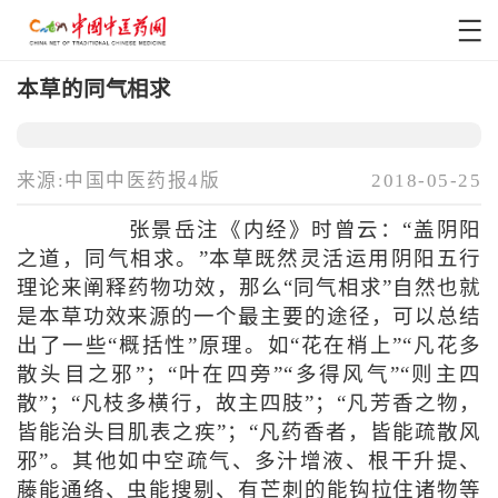
本草的同气相求
来源:中国中医药报4版
2018-05-25
张景岳注《内经》时曾云：“盖阴阳
之道，同气相求。”本草既然灵活运用阴阳五行
理论来阐释药物功效，那么“同气相求”自然也就
是本草功效来源的一个最主要的途径，可以总结
出了一些“概括性”原理。如“花在梢上”“凡花多
散头目之邪”；“叶在四旁”“多得风气”“则主四
散”；“凡枝多横行，故主四肢”；“凡芳香之物，
皆能治头目肌表之疾”；“凡药香者，皆能疏散风
邪”。其他如中空疏气、多汁增液、根干升提、
藤能通络、虫能搜剔、有芒刺的能钩拉住诸物等