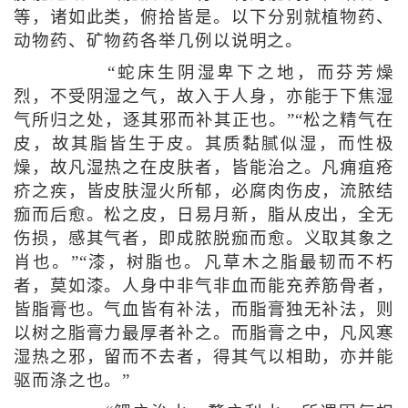
等，诸如此类，俯拾皆是。以下分别就植物药、
动物药、矿物药各举几例以说明之。
“蛇床生阴湿卑下之地，而芬芳燥
烈，不受阴湿之气，故入于人身，亦能于下焦湿
气所归之处，逐其邪而补其正也。”“松之精气在
皮，故其脂皆生于皮。其质黏腻似湿，而性极
燥，故凡湿热之在皮肤者，皆能治之。凡痈疽疮
疥之疾，皆皮肤湿火所郁，必腐肉伤皮，流脓结
痂而后愈。松之皮，日易月新，脂从皮出，全无
伤损，感其气者，即成脓脱痂而愈。义取其象之
肖也。”“漆，树脂也。凡草木之脂最韧而不朽
者，莫如漆。人身中非气非血而能充养筋骨者，
皆脂膏也。气血皆有补法，而脂膏独无补法，则
以树之脂膏力最厚者补之。而脂膏之中，凡风寒
湿热之邪，留而不去者，得其气以相助，亦并能
驱而涤之也。”