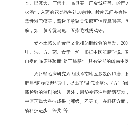
香、巴戟天、广佛手、高良姜、广金钱草等。岭南
火汤”，入药的花类品种达30余种。岭南民间亦有
恶性淋巴瘤等，葵树子熬猪骨常服可治疗鼻咽癌。
瘤，如土茯苓煲乌龟、五指毛桃煲鸡等。
受本土悠久的食疗文化和药膳经验的启发。200
理、法、方、药、食于一炉，根据中医脏腑学说、
自身的临床经验而“辨证施膳”，具有浓郁的岭南中
周岱翰临床研究方向以岭南地区多发的肺癌、原
肺癌“脾虚痰湿”病机，提出了“益气除痰法（方）治
践检验的治则治法。另外，周岱翰还注重新药研发，
中医药重大科技成果（部级）乙等奖。在科研方面，
省科技进步二等奖”等。