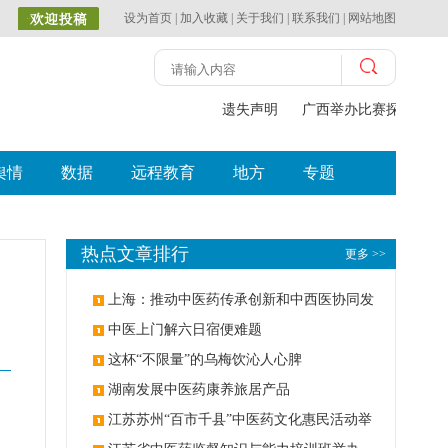
设为首页
|
加入收藏
|
关于我们
|
联系我们
|
网站地图
遗失声明
广西举办比赛探索中（壮
舆情
数据
远程教育
地方
专题
热点文章排行
更多 >>
上海：推动中医药传承创新和中西医协同发
展
中医上门解六日宿便难题
这杯“不限量”的乌梅饮沁人心脾
湖南发展中医药康养旅居产品
江苏苏州“百市千县”中医药文化惠民活动举