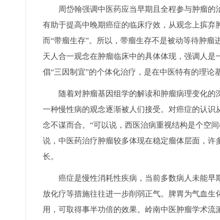
周岱翰强调中医药应当早期且全程参与肿瘤的治疗
有助于提高中晚期癌症的临床疗效，从观念上摈弃肿
而“带瘤生存”。所以，带瘤生存不是被动等待肿瘤
天人合一观念在肿瘤临床中的具体体现，强调人是一
倡“三因制宜”的个体化治疗，是在中医特有的理论
随着对肿瘤基因组学的解读和肿瘤病理变化的深刻
一种慢性病的观念逐渐被人们接受。对癌症的认识从“绝
念不谋而合。“可以说，西医治病重视结构是个空间
说，中医药治疗肿瘤较多体现在稳定瘤体层面，许
长。
癌症是慢性消耗性疾病，当前多数病人未能早期
放化疗等措施往往进一步削弱正气。脾胃为气血生
用，可取得事半功倍的效果。岭南中医肿瘤学术流