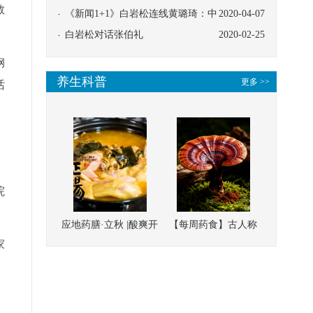
教
协同
《新闻1+1》白岩松连线黄璐琦：中
2020-04-07
医救治的临床效果
白岩松对话张伯礼
2020-02-25
钢
养生科普
更多 >>
话
院
应地药膳·立秋 |酸爽开
【每周药食】古人称
家
胃，一口入魂！喝下
它为“仙草”，滋补强
这碗汤，滋阴润燥、
壮、培本固元
清热降火