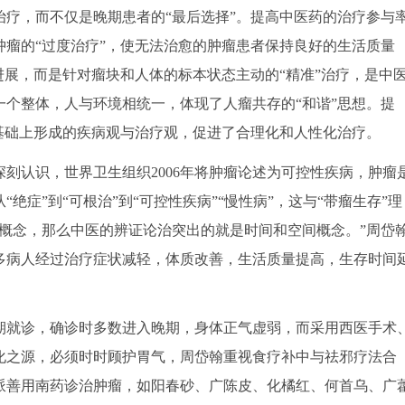
，而不仅是晚期患者的“最后选择”。提高中医药的治疗参与
瘤的“过度治疗”，使无法治愈的肿瘤患者保持良好的生活质量
进展，而是针对瘤块和人体的标本状态主动的“精准”治疗，是中
个整体，人与环境相统一，体现了人瘤共存的“和谐”思想。提
基础上形成的疾病观与治疗观，促进了合理化和人性化治疗。
认识，世界卫生组织2006年将肿瘤论述为可控性疾病，肿瘤
症”到“可根治”到“可控性疾病”“慢性病”，这与“带瘤生存”理
概念，那么中医的辨证论治突出的就是时间和空间概念。”周岱
多病人经过治疗症状减轻，体质改善，生活质量提高，生存时间
就诊，确诊时多数进入晚期，身体正气虚弱，而采用西医手术
化之源，必须时时顾护胃气，周岱翰重视食疗补中与祛邪疗法合
派善用南药诊治肿瘤，如阳春砂、广陈皮、化橘红、何首乌、广