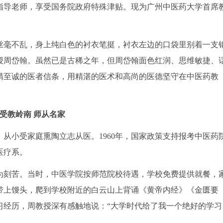
导老师，享受国务院政府特殊津贴。现为广州中医药大学首席
毫不乱，身上纯白色的衬衣笔挺，衬衣左边的口袋里别着一支
授周岱翰。虽然已是古稀之年，但周岱翰面色红润、思维敏捷、
精至诚的医者信条，用精湛的医术和高尚的医德坚守在中医药教
受教岭南 师从名家
从小受家庭熏陶立志从医。1960年，国家政策支持报考中医药
医疗系。
刻苦。当时，中医学院按师范院校待遇，学校免费提供就餐，
带上馒头，爬到学校附近的白云山上背诵《黄帝内经》《金匮要
习经历，周教授深有感触地说：“大学时代给了我一个绝好的学习