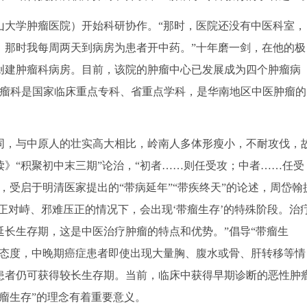
大学肿瘤医院）开始科研协作。“那时，医院还没有中医科室，
，那时我每周两天到病房为患者开中药。”十年磨一剑，在他的极
年创建肿瘤科病房。目前，该院的肿瘤中心已发展成为四个肿瘤病
院肿瘤科是国家临床重点专科、省重点学科，是华南地区中医肿瘤的
，与中原人的壮实高大相比，岭南人多体形瘦小，不耐攻伐，
》“积聚初中末三期”论治，“初者……则任受攻；中者……任受
代，受启于明清医家提出的“带病延年”“带疾终天”的论述，周岱翰
邪正对峙、邪难压正的情况下，会出现‘带瘤生存’的特殊阶段。治
长生存期，这是中医治疗肿瘤的特点和优势。”倡导“带瘤生
实态度，中晚期癌症患者即使出现大量胸、腹水或骨、肝转移等情
患者仍可获得较长生存期。当前，临床中获得早期诊断的恶性肿
瘤生存”的理念有着重要意义。