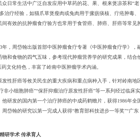
民众日常生活中广泛自发应用中草药的花、果、根来煲凉茶和“老
许多治疗经验，如猫爪草煲瘦肉或兔肉用于瘰疬痰核、疔疮肿毒、
民间有效的抗肿瘤食疗验方也常用于食管癌、肺癌、肝癌等常见
3年，周岱翰出版首部中医肿瘤食疗专著《中医肿瘤食疗学》，
药物和食物的四气五味，参考现代肿瘤营养学的研究成果，结合
医药文化特色，丰富了岭南中医肿瘤学术内涵。
发性肝癌等攸关民生的重大疾病和重点病种入手，针对岭南地
疗非小细胞肺癌”“保肝抑瘤治疗原发性肝癌”等一系列经过临床
他研发的国内第一个治疗肺癌的中成药鹤蟾片，获得1986年全
周岱翰的研究以第一完成人获得“教育部科技进步一等奖”“广东
精研学术 传承育人