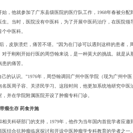
始，他就参加了广东县级医院的医疗队工作，1968年春被分配
医生。当时，医院没有中医科，为了开展中医药治疗，在医院领
首个中医科。
，皮肤溃烂，痛苦不堪。”因为在门诊可以遇到这样的患者，
，对于刚刚开始行医的周岱翰来说，是一种莫大的挑战。就是从
病患的痛苦。
的认识。”1976年，周岱翰调回广州中医学院（现为广州中医
南名医周子容、关济民学习。这段时间，他更加系统地研究中医
室，并在学院附属医院开设了肿瘤专科门诊。
带瘤生存 药食并施
关科研部门的支持，1979年，他作为当年国内首批学者应邀
西医结合抗肿瘤临床探讨和开设中医肿瘤学专科教育的学者之一