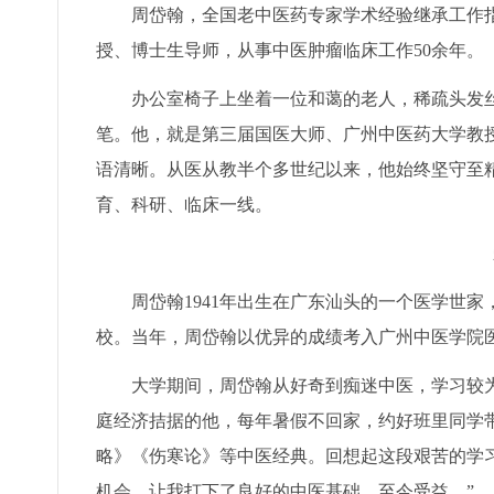
周岱翰，全国老中医药专家学术经验继承工作指
授、博士生导师，从事中医肿瘤临床工作50余年。
办公室椅子上坐着一位和蔼的老人，稀疏头发丝
笔。他，就是第三届国医大师、广州中医药大学教
语清晰。从医从教半个多世纪以来，他始终坚守至
育、科研、临床一线。
周岱翰1941年出生在广东汕头的一个医学世家，
校。当年，周岱翰以优异的成绩考入广州中医学院
大学期间，周岱翰从好奇到痴迷中医，学习较为
庭经济拮据的他，每年暑假不回家，约好班里同学
略》《伤寒论》等中医经典。回想起这段艰苦的学
机会，让我打下了良好的中医基础，至今受益。”