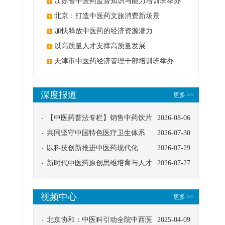
办
江苏省中医药监督知识与能力培训班举办
北京：打造中医药文旅消费新场景
加快释放中医药的经济资源潜力
以高质量人才支撑高质量发展
天津市中医药经济管理干部培训班举办
深度报道
更多 >>
【中医药普法专栏】销售中药饮片
2026-08-06
应告知煎服方法及注意事项
共同坚守中国特色医疗卫生体系
2026-07-30
以科技创新推进中医药现代化
2026-07-29
新时代中医药原创思维培育与人才
2026-07-27
发展路径探索
视频中心
更多 >>
北京协和：中医科引动全院中西医
2025-04-09