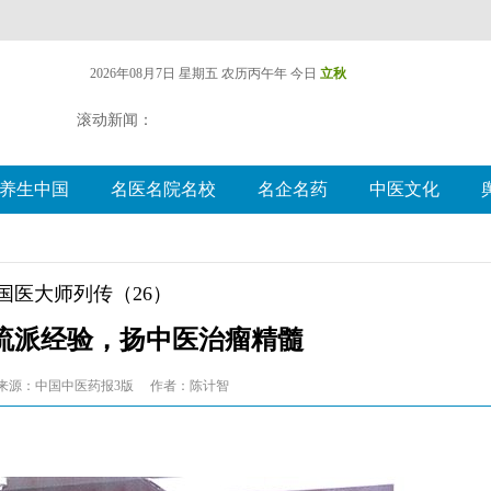
2026年08月7日 星期五
农历丙午年 今日
立秋
滚动新闻：
养生中国
名医名院名校
名企名药
中医文化
国医大师列传（26）
流派经验，扬中医治瘤精髓
来源：中国中医药报3版
作者：陈计智