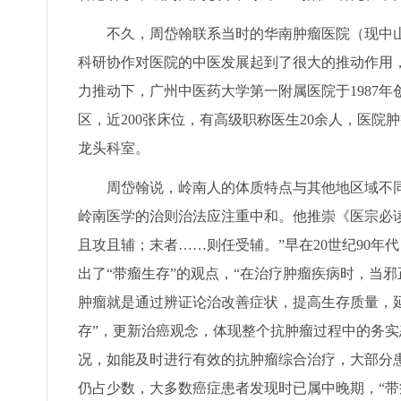
不久，周岱翰联系当时的华南肿瘤医院（现中山
科研协作对医院的中医发展起到了很大的推动作用
力推动下，广州中医药大学第一附属医院于1987
区，近200张床位，有高级职称医生20余人，医
龙头科室。
周岱翰说，岭南人的体质特点与其他地区域不同
岭南医学的治则治法应注重中和。他推崇《医宗必读
且攻且辅；末者……则任受辅。”早在20世纪90年
出了“带瘤生存”的观点，“在治疗肿瘤疾病时，当
肿瘤就是通过辨证论治改善症状，提高生存质量，延
存”，更新治癌观念，体现整个抗肿瘤过程中的务
况，如能及时进行有效的抗肿瘤综合治疗，大部分
仍占少数，大多数癌症患者发现时已属中晚期，“带