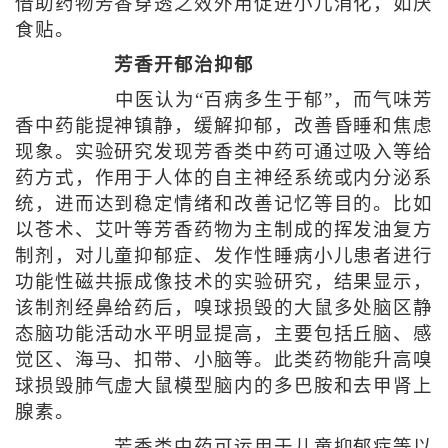
借助药物芳香穿透之效外用促进小儿消化，如厌
食贴。
芳香开郁治抑郁
中医认为“百病多生于郁”，而气味芳
香中药能提神镇静，缓解抑郁，改善昏睡和焦虑
现象。实验研究发现芳香类中药可通过吸入等给
药方式，作用于人体的自主神经系统或内分泌系
统，进而达到稳定情绪和改善记忆等目的。比如
以苍术、艾叶等芳香药物为主制成的挥发油复方
制剂，对儿童抑郁症、发作性睡病小儿患者进行
功能性磁共振成像技术的实验研究，结果显示，
该制剂经鼻给药后，嗅球损毁的大鼠多处脑区静
态脑功能活动水平明显提高，主要包括丘脑、感
觉区、海马、扣带、小脑等。此类药物能升高嗅
球损毁肺气虚大鼠模型脑内的多巴胺和去甲肾上
腺素。
芳香类中药可运用于儿童抑郁症等以