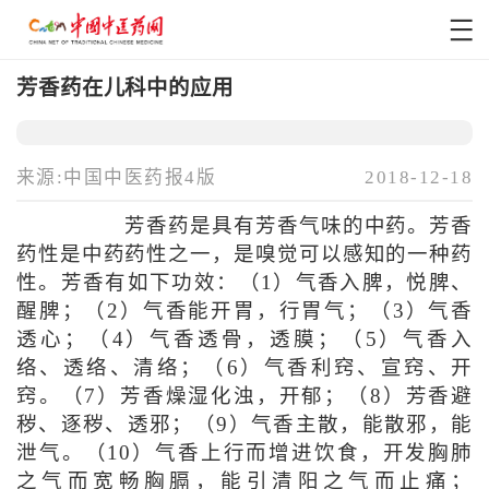
芳香药在儿科中的应用
来源:中国中医药报4版
2018-12-18
芳香药是具有芳香气味的中药。芳香
药性是中药药性之一，是嗅觉可以感知的一种药
性。芳香有如下功效：（1）气香入脾，悦脾、
醒脾；（2）气香能开胃，行胃气；（3）气香
透心；（4）气香透骨，透膜；（5）气香入
络、透络、清络；（6）气香利窍、宣窍、开
窍。（7）芳香燥湿化浊，开郁；（8）芳香避
秽、逐秽、透邪；（9）气香主散，能散邪，能
泄气。（10）气香上行而增进饮食，开发胸肺
之气而宽畅胸膈，能引清阳之气而止痛；