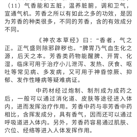
（11）气香能和五脏，温养脏腑，调和卫气，
宣通气机。芳香之所以有如此之多的功效，是因
为芳香的种类很多，不同的芳香，含的有效成分
不同。
《神农本草经》曰：“香者，气之
正。正气盛则除邪辟秽也。”脾胃乃气血生化之
源，后天之本。芳香类药物能醒脾、开胃、化
湿，临床可用于治疗小儿泄泻、发热、厌食、呕
吐等常见病、多发病，又可用于神昏惊厥、抑
郁、发作性睡病等疑难病证。
中药材经过炮制、制剂成为成药之
后，一般可以通过消化道、皮肤等途径进入体
内，进而发挥治疗作用。芳香中药与非芳香中药
相比，含挥发成分，具有香气，因而还可以通过
呼吸道进入体内。另外，芳香药容易通过肌肤、
穴位、经络等进入人体发挥作用。