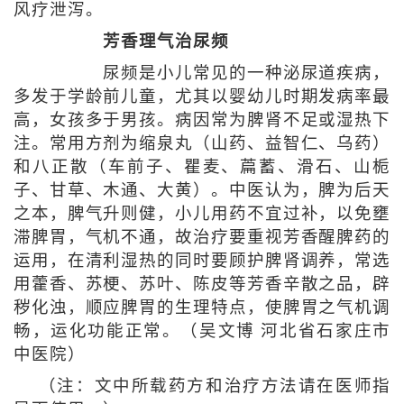
风疗泄泻。
芳香理气治尿频
尿频是小儿常见的一种泌尿道疾病，
多发于学龄前儿童，尤其以婴幼儿时期发病率最
高，女孩多于男孩。病因常为脾肾不足或湿热下
注。常用方剂为缩泉丸（山药、益智仁、乌药）
和八正散（车前子、瞿麦、萹蓄、滑石、山栀
子、甘草、木通、大黄）。中医认为，脾为后天
之本，脾气升则健，小儿用药不宜过补，以免壅
滞脾胃，气机不通，故治疗要重视芳香醒脾药的
运用，在清利湿热的同时要顾护脾肾调养，常选
用藿香、苏梗、苏叶、陈皮等芳香辛散之品，辟
秽化浊，顺应脾胃的生理特点，使脾胃之气机调
畅，运化功能正常。（吴文博 河北省石家庄市
中医院）
（注：文中所载药方和治疗方法请在医师指