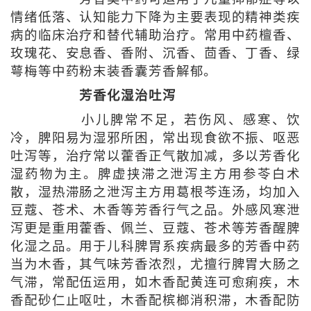
情绪低落、认知能力下降为主要表现的精神类疾
病的临床治疗和替代辅助治疗。常用中药檀香、
玫瑰花、安息香、香附、沉香、茴香、丁香、绿
萼梅等中药粉末装香囊芳香解郁。
芳香化湿治吐泻
小儿脾常不足，若伤风、感寒、饮
冷，脾阳易为湿邪所困，常出现食欲不振、呕恶
吐泻等，治疗常以藿香正气散加减，多以芳香化
湿药物为主。脾虚挟滞之泄泻主方用参苓白术
散，湿热滞肠之泄泻主方用葛根芩连汤，均加入
豆蔻、苍术、木香等芳香行气之品。外感风寒泄
泻更是重用藿香、佩兰、豆蔻、苍术等芳香醒脾
化湿之品。用于儿科脾胃系疾病最多的芳香中药
当为木香，其气味芳香浓烈，尤擅行脾胃大肠之
气滞，常配伍运用，如木香配黄连可愈痢疾，木
香配砂仁止呕吐，木香配槟榔消积滞，木香配防