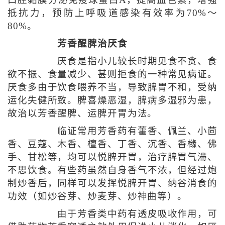
口腔黏膜分泌免疫球蛋白A，提高血色素，增强
抵抗力，预防上呼吸道感染有效率为70%～
80%。
芳香醒脾治厌食
厌食是指小儿较长时期见食不贪、食
欲不振、食量减少、甚则拒食的一种常见病证。
厌食多由于饮食喂养不当，导致脾胃不和，受纳
运化失健所致。脾喜燥恶湿，脾病多湿邪为患，
故治以芳香醒脾、运脾开胃为法。
临证常用芳香药有藿香、佩兰、小茴
香、豆蔻、木香、檀香、丁香、沉香、香橼、佛
手、甘松等，均可以悦脾开胃，治疗脾胃气滞、
不思饮食。有些药虽然自身香气不浓，但经过炮
制炒香后，同样可以发挥悦脾开胃、纳谷消食的
功效（如炒谷芽、炒麦芽、炒神曲等）。
由于芳香类中药有透皮吸收作用，可