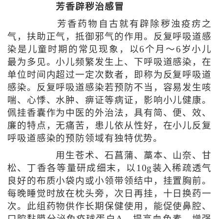
芳香辟秽治感冒
芳香药物自古就有辟除秽浊疫疠之
气，扶助正气，抵御邪气的作用。反复呼吸道感
染是儿童时期的常见现象，以6个月～6岁小儿
最为多见。小儿频繁发生上、下呼吸道感染，在
单位时间内超过一定次数者，即称为反复呼吸道
感染。反复呼吸道感染若预防不当，容易发生咳
喘、心悸、水肿、痹证等病证，影响小儿健康。
佩挂香囊作为中医的外治法，具有简、便、效、
廉的特点，无痛苦，患儿依从性好，在小儿反复
呼吸道感染的预防领域有独特优势。
用生苍术、石菖蒲、藁本、山奈、甘
松、丁香各等量研成细末，以10g装入稀疏透气
良好的布质小袋内或小领带领结中，挂置胸前。
每晚睡觉时放在枕头旁，次日再挂，十日换药一
次。此组药物供作长期保健使用，能促使鼻腔、