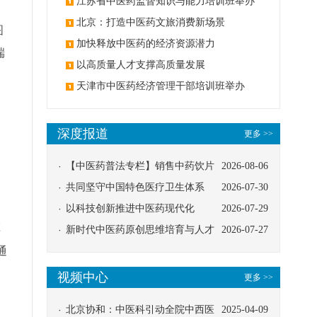
办
江苏省中医药监督知识与能力培训班举办
北京：打造中医药文旅消费新场景
图
加快释放中医药的经济资源潜力
端
以高质量人才支撑高质量发展
天津市中医药经济管理干部培训班举办
深度报道
更多 >>
【中医药普法专栏】销售中药饮片
2026-08-06
》
应告知煎服方法及注意事项
共同坚守中国特色医疗卫生体系
2026-07-30
以科技创新推进中医药现代化
2026-07-29
草
新时代中医药原创思维培育与人才
2026-07-27
通
发展路径探索
视频中心
更多 >>
北京协和：中医科引动全院中西医
2025-04-09