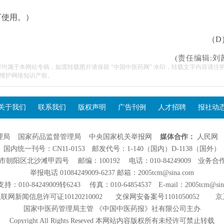
下使用。）
（D
(责任编辑:刘
容均属于本网站专稿，如需转载图片请保留 “中国中医药网” 水印，转载文字内容请注
维护网络知识产权。
关于我们
联系我们
版权声明
广告刊例
人才招聘
报社动
理局
国家药品监督管理局
中央国家机关举报网
媒体合作：
人民网
国内统一刊号：CN11-0153 邮发代号：1-140（国内）D-1138（国外）
阳区北沙滩甲四号 邮编：100192 电话：010-84249009 业务合作：01
举报电话 01084249009-6237 邮箱：2005tcm@sina.com
：010-84249009转6243 传真：010-64854537 E-mail：2005tcm@sin
联网新闻信息许可证10120210002
文保网安备案号1101050052
京
国家中医药管理局主管 《中国中医药报》社有限公司主办
Copyright All Rights Reseved 本网站内容版权所有未经许可禁止转载