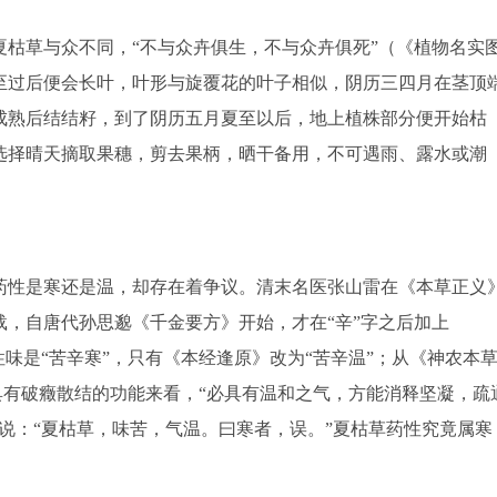
草与众不同，“不与众卉俱生，不与众卉俱死”（《植物名实
至过后便会长叶，叶形与旋覆花的叶子相似，阴历三四月在茎顶
成熟后结结籽，到了阴历五月夏至以后，地上植株部分便开始枯
选择晴天摘取果穗，剪去果柄，晒干备用，不可遇雨、露水或潮
性是寒还是温，却存在着争议。清末名医张山雷在《本草正义
，自唐代孙思邈《千金要方》开始，才在“辛”字之后加上
味是“苦辛寒”，只有《本经逢原》改为“苦辛温”；从《神农本
并具有破癥散结的功能来看，“必具有温和之气，方能消释坚凝，疏
说：“夏枯草，味苦，气温。曰寒者，误。”夏枯草药性究竟属寒