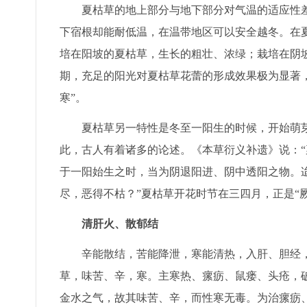
夏枯草的地上部分与地下部分对气温的适应性差
下宿根却能耐低温，在温带地区可以安全越冬。在
培在阳坡的夏枯草，生长的粗壮、浓绿；栽培在阴
期，充足的阳光对夏枯草花蕾的形成效果极为显著
寒”。
夏枯草另一特性是冬至一阳生的时候，开始萌芽；
此，古人有着诸多的论述。《本草衍义补遗》说：“
于一阳始生之时，当为阴退阳进、阴中透阳之物。
尽，恶得不枯？”夏枯草开花时节在三四月，正是“
清肝火、散郁结
辛能散结，苦能降泄，寒能清热，入肝、胆经，
草，味苦、辛，寒。主寒热、瘰疬、鼠瘘、头疮，破
金水之气，故其味苦、辛，而性寒无毒。为治瘰疬