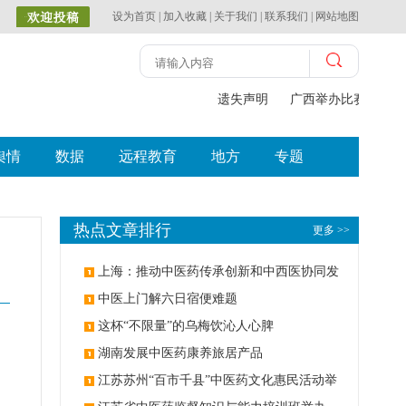
设为首页
|
加入收藏
|
关于我们
|
联系我们
|
网站地图
遗失声明
广西举办比赛探索中
舆情
数据
远程教育
地方
专题
热点文章排行
更多 >>
上海：推动中医药传承创新和中西医协同发
展
中医上门解六日宿便难题
这杯“不限量”的乌梅饮沁人心脾
、
湖南发展中医药康养旅居产品
江苏苏州“百市千县”中医药文化惠民活动举