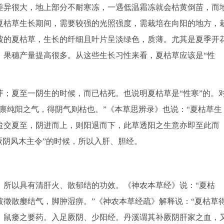
异很大，地上部分不耐寒冻，一遇低温霜冻就会枯黄倒苗，而
夏枯草生长期间，需要较强的光照强度，需栽培在向阳的地方，
坡的夏枯草，生长的纤细且叶片呈淡绿色，质薄。尤其是夏季开
，果穗产量提高很多。从这些生长习性来看，夏枯草应该是“性
夏至一阴生的时候，而已枯死。也说明夏枯草是“性寒”的。
禀纯阳之气，得阴气则枯也。”《本草思辨录》也说：“夏枯草生
迨交夏至，阴进而上，则阳退而下，此草透阳之生意亦即至此而
厥阴风木主令”的时候，所以入肝、胆经。
所以具有清肝火、散郁结的功效。《神农本草经》说：“夏枯
徵散瘿结气，脚肿湿痹。”《神农本草经疏》解释说：“夏枯草
、鼠瘘之要药。入足厥阴、少阳经。丹溪谓其补厥阴肝家之血，