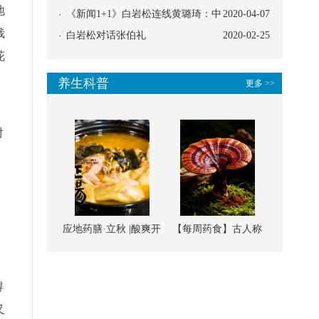
地
协同
《新闻1+1》白岩松连线黄璐琦：中
2020-04-07
栽
医救治的临床效果
白岩松对话张伯礼
2020-02-25
花
养生科普
更多 >>
对
应地药膳·立秋 |酸爽开
【每周药食】古人称
胃，一口入魂！喝下
它为“仙草”，滋补强
这碗汤，滋阴润燥、
壮、培本固元
得
清热降火
又