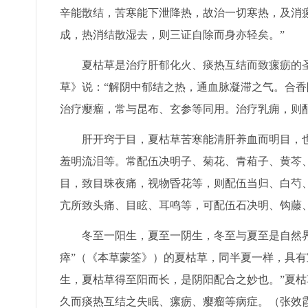
辛能散结，苦寒能下泄降热，故治一切寒热，及消
成，热消结散湿去，则三证自除而身亦轻矣。”
夏枯草是治疗肝郁化火、痰热互结而致瘰疬的圣
草》说：“解阴中郁结之热，通血脉凝滞之气。合香
治疗瘿瘤，常与昆布、玄参等同用。治疗乳痈，则
肝开窍于目，夏枯草苦寒能清肝养血而明目，也
羞明流泪等。常配伍决明子、菊花、青葙子、黄芩
目，致目珠夜痛，视物昏花等，则配伍当归、白芍
亢所致头痛、目眩、耳鸣等，可配伍石决明、钩藤
冬至一阳生，夏至一阴生，冬至与夏至是自然界
瘁”（《本草蒙筌》）的夏枯草，同半夏一样，具有
生，夏枯草得至阳而长，是阴阳配合之妙也。”夏
久而痰热互结之失眠、瘰疬、瘿瘤等病症。（张效霞