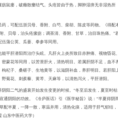
瘰疬鼠瘘，破癥散瘿结气。头疮皆由于热，脚肿湿痹无非湿热所
药，可配伍浙贝母、香附、白芍、柴胡、陈皮等药物。《得配
附、贝母，治头疮瘰疬；调茶清、香附、甘草，治目珠热痛。”
配伍蒲公英、瓜蒌、拳参等同用。
能平肝潜阳而治疗头眩。凡肝火上炎所致目赤肿痛、视物昏花
、密蒙花等同用，以苦泄肝火，清热明目。若属肝阴不足，血不
、枸杞子、桑椹子、生地黄等，以滋阴补血，养肝明目。若肝阳
、野菊花、刺蒺藜、黄芩、天麻等，以清热泻火，平肝潜阳。
阴阳二气的盛衰开始发生变更的时候。“冬至后发生，夏至时枯
宣通阴阳的功效。《冷庐医话》引《医学秘旨》说：“半夏得阴
枯草配半夏，一降一散，寒温并用，清热化痰，适用于肝气郁结，
 山东中医药大学）