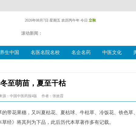
2026年08月7日 星期五
农历丙午年 今日
立秋
滚动新闻：
养生中国
名医名院名校
名企名药
中医文化
—冬至萌苗，夏至干枯
来源：中国中医药报4版
作者：张效霞
的带花果穗，又叫夏枯花、夏枯球、牛枯草、冷饭花、铁色草
本草经》将其列为下品，此后历代本草著作多有记载。