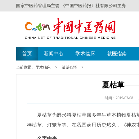
国家中医药管理局主管 《中国中医药报》社有限公司主办
首页
新闻中心
学术临床
就医指南
当前位置：
学术临床
>
诊治心悟
>
夏枯草—
时间：2019-03-08
夏枯草为唇形科夏枯草属多年生草本植物夏枯草
棒槌草、灯笼草等。在我国药用历史悠久，《神农
名字由来