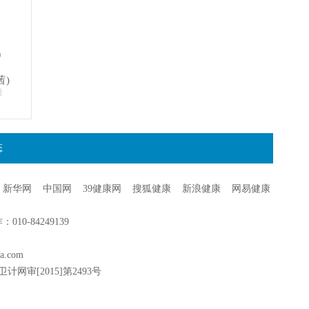
）
茜)
明
态
新华网
中国网
39健康网
搜狐健康
新浪健康
网易健康
0-84249139
a.com
卫计网审[2015]第2493号