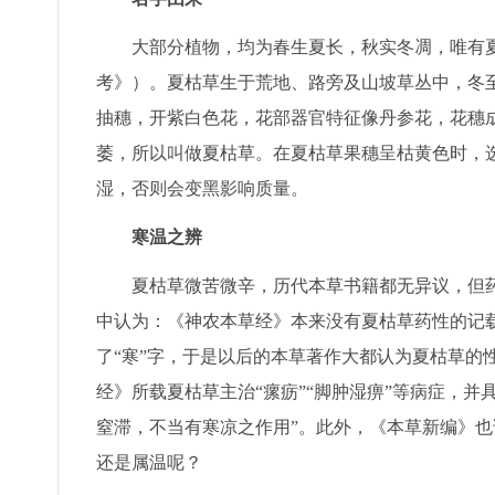
大部分植物，均为春生夏长，秋实冬凋，唯有夏枯
考》）。夏枯草生于荒地、路旁及山坡草丛中，冬
抽穗，开紫白色花，花部器官特征像丹参花，花穗
萎，所以叫做夏枯草。在夏枯草果穗呈枯黄色时，
湿，否则会变黑影响质量。
寒温之辨
夏枯草微苦微辛，历代本草书籍都无异议，但药
中认为：《神农本草经》本来没有夏枯草药性的记载
了“寒”字，于是以后的本草著作大都认为夏枯草的性
经》所载夏枯草主治“瘰疬”“脚肿湿痹”等病症，
窒滞，不当有寒凉之作用”。此外，《本草新编》也
还是属温呢？