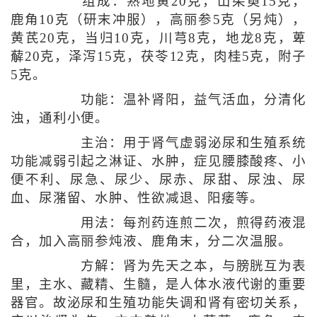
组成：熟地黄20克，山茱萸15克，
鹿角10克（研末冲服），高丽参5克（另炖），
黄芪20克，当归10克，川芎8克，地龙8克，萆
薢20克，泽泻15克，茯苓12克，肉桂5克，附子
5克。
功能：温补肾阳，益气活血，分清化
浊，通利小便。
主治：用于肾气虚弱泌尿和生殖系统
功能减弱引起之淋证、水肿，症见腰膝酸疼、小
便不利、尿急、尿少、尿赤、尿甜、尿浊、尿
血、尿潴留、水肿、性欲减退、阳痿等。
用法：每剂药连煎二次，煎得药液混
合，加入高丽参炖液、鹿角末，分二次温服。
方解：肾为先天之本，与膀胱互为表
里，主水、藏精、生髓，是人体水液代谢的重要
器官。故泌尿和生殖功能失调和肾有密切关系，