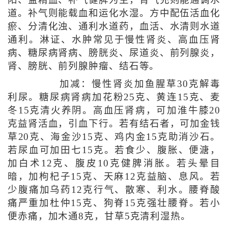
阳、益精血、补气健脾为主，肾气充则能通调水
道。补气则能载血和运化水湿。方中配伍活血化
瘀、分清化浊、通利水道药，血活、水清则水道
通利。淋证、水肿常见于慢性肾炎、高血压肾
病、糖尿病肾病、膀胱炎、尿道炎、前列腺炎，
肾、膀胱、前列腺肿瘤、结石等。
加减：慢性肾炎加鱼腥草30克解毒
利尿。糖尿病肾病加花粉25克、黄连15克、麦
冬15克清火养阴。高血压肾病，可加淮牛膝20
克益肾活血，引血下行。若有结石者，可加金钱
草20克、海金沙15克、鸡内金15克助消沙石。
若尿血可加田七15克。若食少、腹胀、便溏，
加白术12克、腹皮10克健脾消胀。若头晕目
暗，加枸杞子15克、天麻12克益脑、息风。若
少腹痛加乌药12克行气、散寒、利水。腰脊酸
痛严重加杜仲15克、狗脊15克强壮腰脊。若小
便赤痛，加木通8克，甘草5克清利湿热。