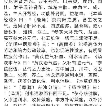
应以治肾为先。方中熟地、山茱萸、鹿角、肉
桂、附子温补肾阳，填精生髓。鹿角甘、咸、
温，主入肝肾经，功能补肾阴，益精血。《本草
经疏》曰：“（鹿角）禀纯阳之质，含生发之
气。治男子肝肾不足，四肢酸疼，腰脊痛，或小
便数利，泄精，溺血。”参芪大补元气、益血。
高丽参大补元气，补五脏治一切气血津液不足。
《简明中医辞典》曰：“（高丽参）能提高体力
劳动和脑力劳动效率，也能促进性激素，有明显
抗疲劳作用。”黄芪益气补血、利水消肿。《汤
液本草》曰：“黄芪治气虚，又补肾脏元气。”参
芪配伍，益气之力更壮。方中当归、川芎、地龙
活血、化瘀、养血。地龙还能通利水道。萆薢、
泽泻、茯苓分清化浊，利水消肿。《本草纲目》
曰：“（萆薢）去浊分清。”《药性赋》曰：
“（泽泻）利水通淋而补阴不足。”茯苓既健脾，
又渗湿利水，攻补兼施。本方补泻兼施，以补肾