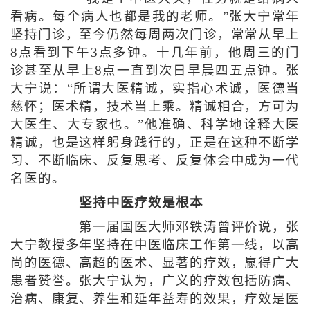
看病。每个病人也都是我的老师。”张大宁常年
坚持门诊，至今仍然每周两次门诊，常常从早上
8点看到下午3点多钟。十几年前，他周三的门
诊甚至从早上8点一直到次日早晨四五点钟。张
大宁说：“所谓大医精诚，实指心术诚，医德当
慈怀；医术精，技术当上乘。精诚相合，方可为
大医生、大专家也。”他准确、科学地诠释大医
精诚，也是这样躬身践行的，正是在这种不断学
习、不断临床、反复思考、反复体会中成为一代
名医的。
坚持中医疗效是根本
第一届国医大师邓铁涛曾评价说，张
大宁教授多年坚持在中医临床工作第一线，以高
尚的医德、高超的医术、显著的疗效，赢得广大
患者赞誉。张大宁认为，广义的疗效包括防病、
治病、康复、养生和延年益寿的效果，疗效是医