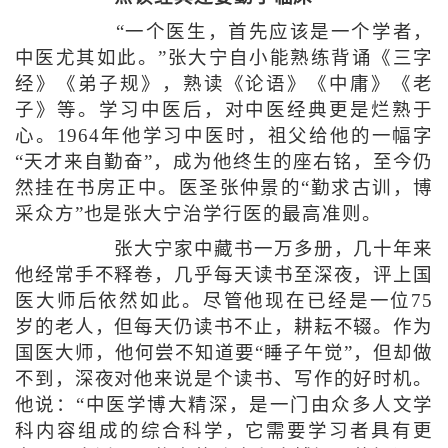
“一个医生，首先应该是一个学者，
中医尤其如此。”张大宁自小能熟练背诵《三字
经》《弟子规》，熟读《论语》《中庸》《老
子》等。学习中医后，对中医经典更是烂熟于
心。1964年他学习中医时，祖父给他的一幅字
“天才来自勤奋”，成为他终生的座右铭，至今仍
然挂在书房正中。医圣张仲景的“勤求古训，博
采众方”也是张大宁治学行医的最高准则。
张大宁家中藏书一万多册，几十年来
他经常手不释卷，几乎每天读书至深夜，评上国
医大师后依然如此。尽管他现在已经是一位75
岁的老人，但每天仍读书不止，耕耘不辍。作为
国医大师，他何尝不知道要“睡子午觉”，但却做
不到，深夜对他来说是个读书、写作的好时机。
他说：“中医学博大精深，是一门由众多人文学
科内容组成的综合科学，它需要学习者具有更