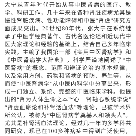
大宁从青年时代开始从事中医肾病的医疗、教
学、科研工作，几十年来在各种肾脏疾病尤其是
慢性肾脏疾病、性功能障碍和中医“肾虚”研究方
面成果突出。20世纪80年代，张大宁在系统继
承了中医学经典著作、古代名医论述和近现代中
医大家理论和经验的基础上，结合自己多年临床
实践，主编了我国第一部《实用中医肾病学》和
《中医肾病学大辞典》，科学严谨地阐述了“中
医肾病”的概念、范围和辨证论治的基本规律，
以及常用方剂、药物和肾病的预防、养生等，从
而使“中医肾病学”从中医内科学中分离出来，形
成一门独立、系统、完整的中医临床学科。他提
出的“肾为人体生命之本”“心—肾轴心系统学说”
“肾虚血瘀论和补肾活血法”等理论，已被学术界
所公认，被称为“中医肾病学奠基人和领头人”。
尤其是补肾活血法理论，经过几十年的多学科共
同研究，现已在100多种病症中得到广泛使用，