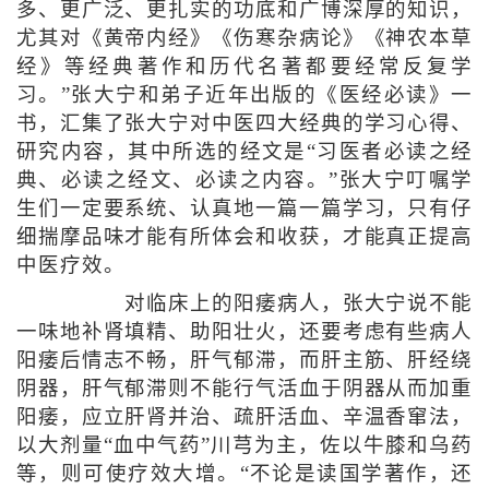
多、更广泛、更扎实的功底和广博深厚的知识，
尤其对《黄帝内经》《伤寒杂病论》《神农本草
经》等经典著作和历代名著都要经常反复学
习。”张大宁和弟子近年出版的《医经必读》一
书，汇集了张大宁对中医四大经典的学习心得、
研究内容，其中所选的经文是“习医者必读之经
典、必读之经文、必读之内容。”张大宁叮嘱学
生们一定要系统、认真地一篇一篇学习，只有仔
细揣摩品味才能有所体会和收获，才能真正提高
中医疗效。
对临床上的阳痿病人，张大宁说不能
一味地补肾填精、助阳壮火，还要考虑有些病人
阳痿后情志不畅，肝气郁滞，而肝主筋、肝经绕
阴器，肝气郁滞则不能行气活血于阴器从而加重
阳痿，应立肝肾并治、疏肝活血、辛温香窜法，
以大剂量“血中气药”川芎为主，佐以牛膝和乌药
等，则可使疗效大增。“不论是读国学著作，还