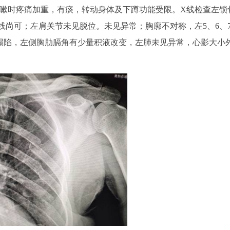
咳嗽时疼痛加重，有痰，转动身体及下蹲功能受限。X线检查左锁
线尚可；左肩关节未见脱位。未见异常；胸廓不对称，左5、6、
塌陷，左侧胸肋膈角有少量积液改变，左肺未见异常，心影大小