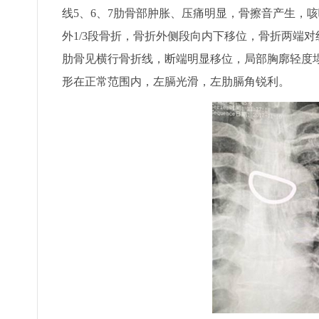
线5、6、7肋骨部肿胀、压痛明显，骨擦音产生，
外1/3段骨折，骨折外侧段向内下移位，骨折两端对
肋骨见横行骨折线，断端明显移位，局部胸廓轻度
形在正常范围内，左膈光滑，左肋膈角锐利。