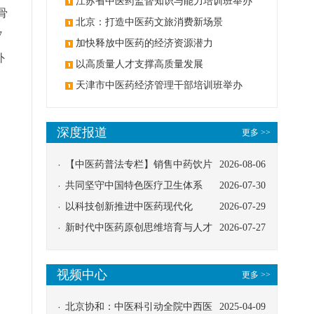
办
江苏省中医药监督知识与能力培训班举办
骨
北京：打造中医药文旅消费新场景
7
加快释放中医药的经济资源潜力
外
以高质量人才支撑高质量发展
天津市中医药经济管理干部培训班举办
深度报道
更多 >>
【中医药普法专栏】销售中药饮片
2026-08-06
应告知煎服方法及注意事项
共同坚守中国特色医疗卫生体系
2026-07-30
以科技创新推进中医药现代化
2026-07-29
新时代中医药原创思维培育与人才
2026-07-27
发展路径探索
视频中心
更多 >>
北京协和：中医科引动全院中西医
2025-04-09