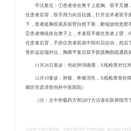
手法复位：①患者坐在凳子上挺胸、双手叉腰，
住患者后背，双手用力向后拉拽，打开后术者双手
下，患者挺胸双肩及前臂自然下垂，断端放纸垫胶
②患者继续坐在凳子上，术者双手握住患者上臂，
住患者后背，手抓住患者双肩中部向后拉动，然后
骨折远近端对位，胸廓平复后双手抚摸胸肋疏通筋脉
11月26日复诊：伤处肿消痛缓，X线检查对位
12月10复诊：肿胀、疼痛消失，X线检查骨折线
廊坊市彦清骨伤科中医医院）
（注：文中所载药方和治疗方法请在医师指导
凡注明 “中国中医药报、中国中医药网” 字样的视频、图片或文字内