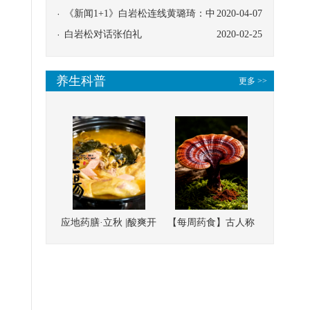
协同
《新闻1+1》白岩松连线黄璐琦：中
2020-04-07
医救治的临床效果
白岩松对话张伯礼
2020-02-25
养生科普
更多 >>
应地药膳·立秋 |酸爽开
【每周药食】古人称
胃，一口入魂！喝下
它为“仙草”，滋补强
这碗汤，滋阴润燥、
壮、培本固元
清热降火