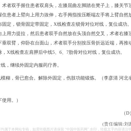
术者双手握住患者双肩头，左膝屈曲左脚踏在凳子上，膝关节
握住患者上臂向上用力抜伸，右手拇指按压断端左手将上臂自然
布固定，锁骨固定带固定，X线检查左锁骨对位对线，复位成功
向上用力提拉，然后患者双手自然放在头顶自然交叉，术者右膝
下垂双臂，仰卧在台面山，术者双手分别按压骨折远近端，再推
，X线检查左肩胛后中线5、6、7肋骨对位对线，复位成功。
对线，继续外固定内服药疗养。
模糊，骨已愈合。解除外固定，伤肢功能锻炼。（李彦清 河北
下使用。）
（D
(责任编辑:刘
容均属于本网站专稿，如需转载图片请保留 “中国中医药网” 水印，转载文字内容请注