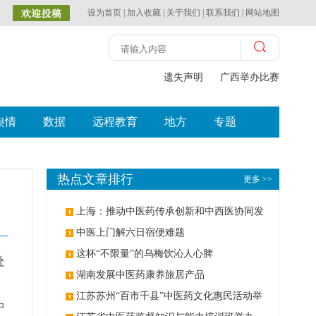
设为首页
|
加入收藏
|
关于我们
|
联系我们
|
网站地图
遗失声明
广西举办比赛探索中
舆情
数据
远程教育
地方
专题
热点文章排行
更多 >>
上海：推动中医药传承创新和中西医协同发
展
中医上门解六日宿便难题
这杯“不限量”的乌梅饮沁人心脾
处
湖南发展中医药康养旅居产品
江苏苏州“百市千县”中医药文化惠民活动举
中