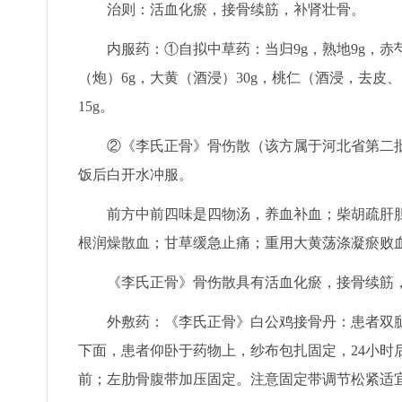
治则：活血化瘀，接骨续筋，补肾壮骨。
内服药：①自拟中草药：当归9g，熟地9g，赤芍9g
（炮）6g，大黄（酒浸）30g，桃仁（酒浸，去皮
15g。
②《李氏正骨》骨伤散（该方属于河北省第二批“燕
饭后白开水冲服。
前方中前四味是四物汤，养血补血；柴胡疏肝胆
根润燥散血；甘草缓急止痛；重用大黄荡涤凝瘀败
《李氏正骨》骨伤散具有活血化瘀，接骨续筋，
外敷药：《李氏正骨》白公鸡接骨丹：患者双腿
下面，患者仰卧于药物上，纱布包扎固定，24小时
前；左肋骨腹带加压固定。注意固定带调节松紧适