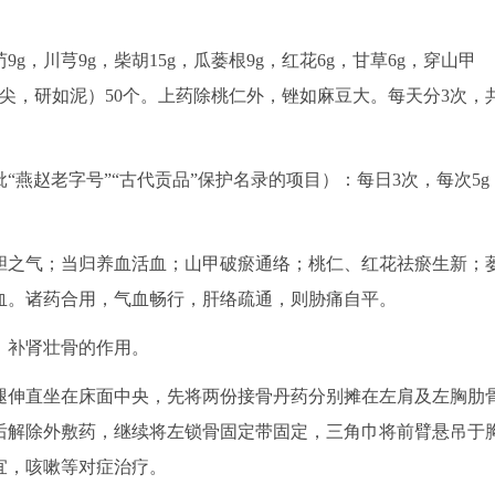
，川芎9g，柴胡15g，瓜蒌根9g，红花6g，甘草6g，穿山甲
、尖，研如泥）50个。上药除桃仁外，锉如麻豆大。每天分3次，
赵老字号”“古代贡品”保护名录的项目）：每日3次，每次5g
之气；当归养血活血；山甲破瘀通络；桃仁、红花祛瘀生新；
血。诸药合用，气血畅行，肝络疏通，则胁痛自平。
补肾壮骨的作用。
伸直坐在床面中央，先将两份接骨丹药分别摊在左肩及左胸肋
后解除外敷药，继续将左锁骨固定带固定，三角巾将前臂悬吊于
宜，咳嗽等对症治疗。