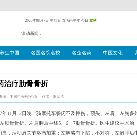
2026年08月7日 星期五
农历丙午年 今日
立秋
滚动新闻：
养生中国
名医名院名校
名企名药
中医文化
药治疗肋骨骨折
来源：中国中医药报5版
作者：李彦清
017年11月12日晚上骑摩托车躲闪不及摔伤，额头、左肩、左胸多
左锁骨骨折。左肩胛后中线5、6、7肋骨骨折。医生建议手术治
明显，活动肩关节疼痛加重；左胸略有下陷，不对称，左肩胛后