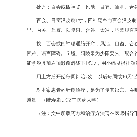
处方：百会或四神聪，风池、目窗、新明、合谷
百会、目窗沿皮刺1寸，四神聪各向百会沿皮刺1
里、内关、丘墟、阳陵泉、合谷、太冲，均常规直刺
按：百会或四神聪通脑开窍，风池、目窗、合谷
困难、语言障碍。丘墟、阳陵泉为少阳要穴，配合
能拿餐具加右顶颞前斜线下1/5段，用小幅度提插泻
用上方后开始每周针治2次，以后每周或10天1
对本案患者的针刺治疗，是为了使其语言、吞咽
质量。（陆寿康 北京中医药大学）
（注：文中所载药方和治疗方法请在医师指导