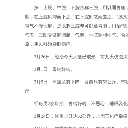
按：上脘、中脘、下脘合称三脘，用以通胃腑，和
脘，在上脘则抑而下之。在下脘则散而去之。”胰头
胃气不降理解。是以刺三脘即可以通胃腑，用治“饮
气海、三阴交健脾调肠。气海、中脘调和中气。合
原，用以移治胰脏病症。
2月26日，经治今天大便已成形，前几天仍腹泻
3月1日，胃纳好转。
3月5日，体重又有下降，目前只有59公斤。带状
疗。
经每周2次针治，胃纳好转，不恶心，睡眠及化
3月24日，体重上升达62公斤，上周三化疗后