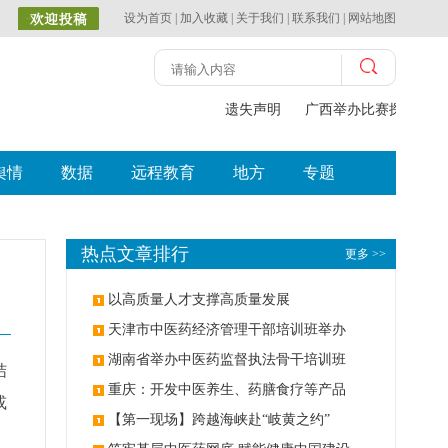
设为首页
|
加入收藏
|
关于我们
|
联系我们
|
网站地图
遗失声明
广西举办比赛探索中（
舆情
数据
远程教育
地方
专题
热点文章排行
更多 >>
以高质量人才支撑高质量发展
天津市中医药经济管理干部培训班举办
湖南省举办中医药监督执法骨干培训班
结
重庆：开发中医养生、药膳食疗等产品
或
【第一现场】跨越海峡赴“岐黄之约”