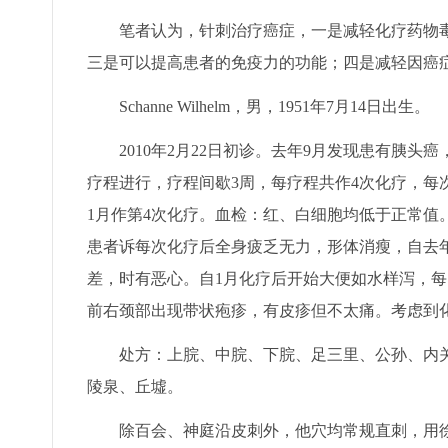
笔者认为，针刺治疗癌症，一是减轻化疗药物毒
三是可以提高患者的免疫力的功能；四是减轻因癌
Schanne Wilhelm，男，1951年7月14日出生。
2010年2月22日初诊。去年9月发现患有胰头癌，
疗程进行，疗程间歇3周，每疗程共作4次化疗，每次
1月作第4次化疗。血检：红、白细胞均低于正常值
患者诉每次化疗后全身疲乏无力，形体消瘦，自去年
差，时有恶心。自1月化疗后开始大便如水样泻，每
前右颈部出现带状疱疹，有皮疹但不太痛。考虑到
处方：上脘、中脘、下脘、足三里、公孙、内关
陵泉、丘墟。
除百会、神庭沿皮刺外，他穴均常规直刺，用徐入