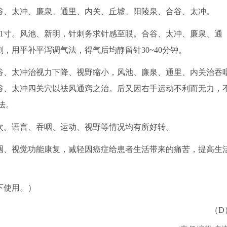
、太冲、廉泉、通里、内关、丘墟、阳陵泉、合谷、太冲。
寸。风池、新明，针刺务求针感至眼。合谷、太冲、廉泉、通
，用平补平泻调气法，得气后均静留针30~40分钟。
、太冲治视力下降、视野缩小，风池、廉泉、通里、内关治吞
谷、太冲四关穴以祛风通窍之治。后又因右手运动不利而无力，
法。
次。语言、吞咽、运动、视野等情况均有所好转。
、视觉功能康复，减轻因癌症给患者生活带来的痛苦，提高生
下使用。）
（D