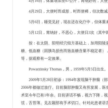
4月16日，体重增加至67公斤，胃纳好转，大
4月29日，大便时而成形，时而便稀，但次数减
5月6日，睡觉见好，现在还在化疗中，但体重
5月12日，胃纳好，不恶心，大便日3次（其中两
按：在太阴、阳明经穴组方基础上，加用阳陵泉
糖、低血糖（因胰岛损伤而致血糖含量不稳定者）
等，据观察有一定效果。
Powarzinsky Thomas，男，1959年5月5日出生。
2009年5月28日初诊：1994年发现脑干肿瘤（部
2006年都做过放疗。目前脑部肿瘤又有所发展，医
术至今年已有1年余。目前讲话不畅，视力下降，
弦，舌苔薄。见左颞部有手术切口。针对此患者语