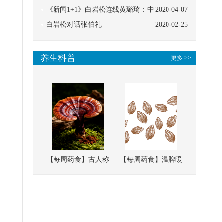
协同
《新闻1+1》白岩松连线黄璐琦：中
2020-04-07
医救治的临床效果
白岩松对话张伯礼
2020-02-25
、
养生科普
更多 >>
【每周药食】古人称
【每周药食】温脾暖
它为“仙草”，滋补强
肾、固精缩尿，这味
壮、培本固元
南方本草的种子，药
食同源有讲究