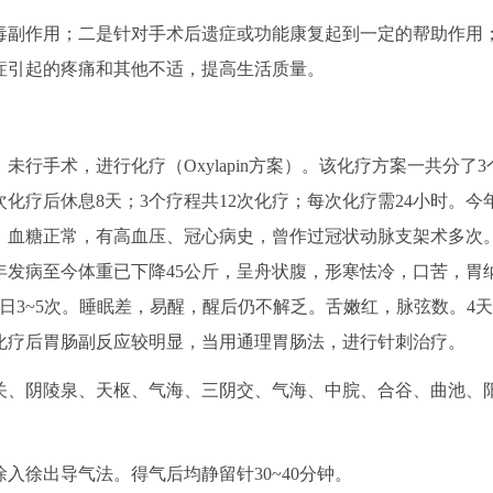
副作用；二是针对手术后遗症或功能康复起到一定的帮助作用
症引起的疼痛和其他不适，提高生活质量。
未行手术，进行化疗（Oxylapin方案）。该化疗方案一共分了3
化疗后休息8天；3个疗程共12次化疗；每次化疗需24小时。今
。血糖正常，有高血压、冠心病史，曾作过冠状动脉支架术多次
发病至今体重已下降45公斤，呈舟状腹，形寒怯冷，口苦，胃
日3~5次。睡眠差，易醒，醒后仍不解乏。舌嫩红，脉弦数。4天
化疗后胃肠副反应较明显，当用通理胃肠法，进行针刺治疗。
、阴陵泉、天枢、气海、三阴交、气海、中脘、合谷、曲池、
徐出导气法。得气后均静留针30~40分钟。