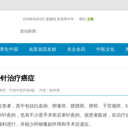
2026年08月6日 星期四
农历丙午年 明日
立秋
滚动新闻：
养生中国
名医名院名校
名企名药
中医文化
毫针治疗癌症
来源：中国中医药报4版
作者：陆寿康
患者，其中包括白血病、卵巢癌、膀胱癌、肺癌、子宫颈癌、
来针灸的，也有不少是手术前后来针灸的。据患者叙述，在治疗
顺利进行，并较少药物毒副作用和手术后遗症。