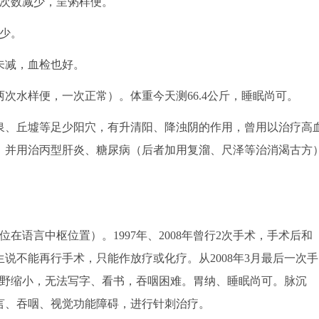
便次数减少，呈粥样便。
少。
未减，血检也好。
次水样便，一次正常）。体重今天测66.4公斤，睡眠尚可。
、丘墟等足少阳穴，有升清阳、降浊阴的作用，曾用以治疗高
，并用治丙型肝炎、糖尿病（后者加用复溜、尺泽等治消渴古方
位在语言中枢位置）。1997年、2008年曾行2次手术，手术后和
生说不能再行手术，只能作放疗或化疗。从2008年3月最后一次手
视野缩小，无法写字、看书，吞咽困难。胃纳、睡眠尚可。脉沉
言、吞咽、视觉功能障碍，进行针刺治疗。