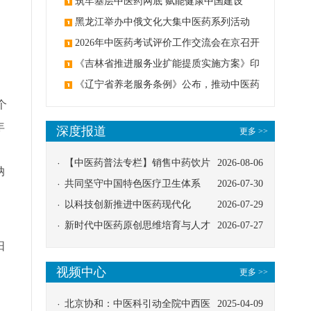
筑牢基层中医药网底 赋能健康中国建设
；
黑龙江举办中俄文化大集中医药系列活动
2026年中医药考试评价工作交流会在京召开
《吉林省推进服务业扩能提质实施方案》印
发：创建中医类国家医学中心
《辽宁省养老服务条例》公布，推动中医药
个
与养老融合发展
年
深度报道
更多 >>
。
【中医药普法专栏】销售中药饮片
2026-08-06
纳
应告知煎服方法及注意事项
共同坚守中国特色医疗卫生体系
2026-07-30
以科技创新推进中医药现代化
2026-07-29
新时代中医药原创思维培育与人才
2026-07-27
阳
发展路径探索
视频中心
更多 >>
北京协和：中医科引动全院中西医
2025-04-09