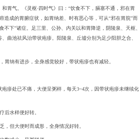
胃气。《灵枢·四时气》曰：“饮食不下，膈塞不通，邪在胃
癌造成的胃腑症状，如胃纳差、时有恶心等，可从“邪在胃脘”而
食不下”诸症。足三里、公孙、内关以和胃降逆，阴陵泉、天枢
谷、曲池祛风治带状疱疹。阳陵泉、丘墟分别为足少阳胆之合、
，胃纳有进步，全身感觉较好，带状疱疹也有减轻。
疱疹处已不痛，大便呈粥样，每天3~4次，因带状疱疹未继续化
疗后水样便好转。
疲乏，但大便时而成形，全身情况好转。