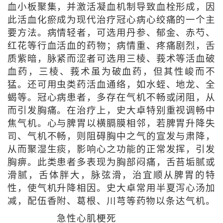
血小板聚集，并激活凝血机制导致血栓形成，因
此活血化瘀成为现代治疗冠心病心绞痛的一个主
要方法。病情轻者，可选用丹参、郁金、赤芍、
红花等行血活血的药物；病情重、疼痛剧烈，舌
质紫暗，脉紧而涩者可选用三棱、莪术等活血破
血药，三棱、莪术虽为破血药，但其性峻而不
猛。还可用虫类药活血通络，如水蛭、地龙、全
蝎等。冠心病患者，多存在气机不畅或闭阻，从
而引发胸痛。在治疗上，史大卓特别重视调畅中
焦气机。心与脾胃以横膈膜相邻，若脾胃升降失
司、气机不畅，则阻碍胸中之气的宣发与肃降，
从而聚湿生痰，影响心之功能的正常发挥，引发
胸痹。此类患者多表现为胸部闷痛，舌苔垢腻或
滑腻，舌体胖大，脉弦滑，治宜顺从脾胃的特
性，使气机升降相因。史大卓常用半夏泻心汤加
减，配伍香附、葛根、川芎等药物以条达气机。
急性心肌梗死