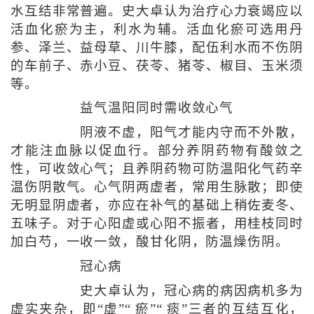
水互结非常普遍。史大卓认为治疗心力衰竭应以
活血化瘀为主，利水为辅。活血化瘀可选用丹
参、泽兰、益母草、川牛膝，配伍利水而不伤阴
的车前子、赤小豆、茯苓、猪苓、椒目、玉米须
等。
益气温阳同时需收敛心气
阴液不虚，阳气才能内守而不外散，
才能注血脉以促血行。部分养阴药物有酸敛之
性，可收敛心气；且养阴药物可防温阳化气药辛
温伤阴散气。心气阴两虚者，常用生脉散；即使
无明显阴虚者，亦应在补气的基础上稍佐麦冬、
五味子。对于心阳虚或心阳不振者，用桂枝同时
加白芍，一收一敛，酸甘化阴，防温燥伤阴。
冠心病
史大卓认为，冠心病的病因病机多为
虚实夹杂，即“虚”“ 瘀”“ 痰”三者的互结互化，