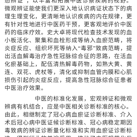
态辨证”，以丰富和拓展中医诊察疾病的视野。
微观辨证能使我们更深入地认识病证状态下的病
理生理变化，更清晰地认识疾病的内在规律，更
有针对性地进行中医药干预，更客观地评价中医
药的临床疗效。史大卓将现代检查技术发现的血
小板活化、聚集和血栓形成等纳入血瘀范畴，将
炎症反应、组织坏死等纳入“毒邪”致病范畴，提
出活血解毒治疗急性冠脉综合征的思路，在活血
化瘀基础上，配伍清热解毒药物，如熟大黄、黄
连、双花、虎杖等，清化或抑制血管内膜和心肌
损伤引起的炎症反应，提高急性冠脉综合征患者
中医治疗效果。
中医的标准化发展，宏观辨证和微观
辨病有机结合，应是中医相关诊断标准的核心。
由此，相继制定了冠心病血瘀证诊断标准、介入
术后冠心病中医证候诊断标准、冠心病稳定期因
毒致病的辨证诊断量化标准和实用血瘀证诊断标