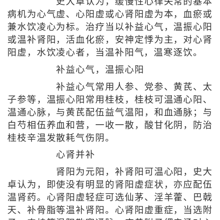
史大卓认为，缓慢性心律失常的基本
病机为心气虚、心阳虚或心肾阳虚为本，血瘀或
兼水饮凌心为标。治疗当以补益心气，温振心阳
或温补肾阳，活血化瘀，安神定悸为主，对心肾
阳虚，水饮凌心者，当温补阳气，温寒逐饮。
补益心气，温振心阳
补益心气常用人参、党参、黄芪、太
子参等，温振心阳常用桂枝，桂枝可温通心阳、
温通心脉，与黄芪配伍益气温阳，和血通脉；与
白芍相伍养血和营，一收一散，酸甘化阴，防治
桂枝辛温发散耗气伤阴。
心肾并补
肾阳为元阳，补肾阳可温心阳，史大
卓认为，即使没有明显的肾阳虚症状，亦应配伍
温肾药。心肾阳虚轻症可选仙茅、淫羊藿、巴戟
天、补骨脂等温补肾阳。心肾阳虚重症，当选附