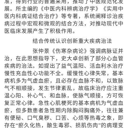
准，得到行业的普遍采用，推动了中医规范化发
展。所主编的《中医内科辨病治疗学》《实用中
医内科病证结合治疗》等专著，系统阐释诊治疾
病过程中宏观和微观的结合方法，对推动现代中
医临床发展产生了积极作用。
结合传统认识创新重大疾病治法
张仲景《伤寒杂病论》强调病脉证并
治，在此思想指导下，史大卓创新了部分心血管
疾病的治法。如提出了益气温阳、活血利水治疗
慢性充血性心功能不全。缓慢性心律失常，基本
病机多为气虚血瘀，且必存在血脉不和，以致脉
气不相顺接，发生节律紊乱，故临床治疗应注重
温心阳、补心气、和血脉，使脉气顺接，方可恢
复正常心律。急性心肌梗死的基本病机为气虚血
瘀，但多数患者急性期内除胸闷胸痛外，往往兼
有便秘、口气臭秽、口苦、心烦等热毒之象，即
存在“瘀久化热，酿生毒邪、损肌伤肉”的病理变