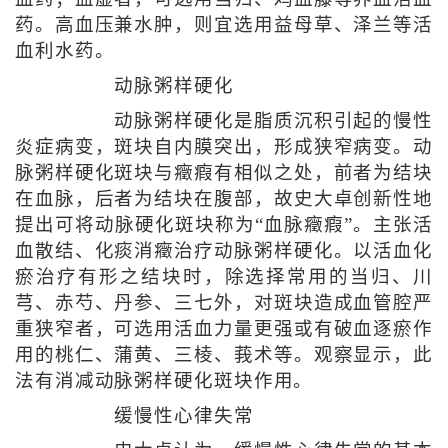
药。高血压兼水肿，则宜选用益母草、泽兰等活
血利水药。
动脉粥样硬化
动脉粥样硬化是脂质沉积引起的慢性
炎症病变，斑块自内膜突出，形成狭窄病变。动
脉粥样硬化斑块与癥瘕有相似之处，前者为结块
在血脉，后者为结块在腹部，故史大卓创新性地
提出可将动脉硬化斑块称为“血脉癥瘕”。主张活
血散结、化痰消癥治疗动脉粥样硬化。以活血化
瘀治疗有形之结块时，除选择常用的当归、川
芎、赤芍、丹参、三七外，对斑块造成血管腔严
重狭窄者，可选用活血力量更强或有破血逐瘀作
用的桃仁、蒲黄、三棱、莪术等。观察显示，此
法有消减动脉粥样硬化斑块作用。
缓慢性心律失常