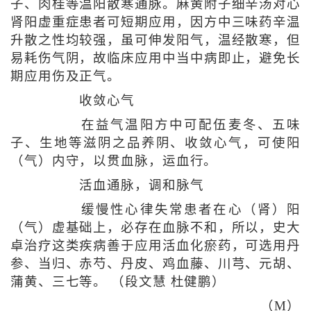
子、肉桂等温阳散寒通脉。麻黄附子细辛汤对心
肾阳虚重症患者可短期应用，因方中三味药辛温
升散之性均较强，虽可伸发阳气，温经散寒，但
易耗伤气阴，故临床应用中当中病即止，避免长
期应用伤及正气。
收敛心气
在益气温阳方中可配伍麦冬、五味
子、生地等滋阴之品养阴、收敛心气，可使阳
（气）内守，以贯血脉，运血行。
活血通脉，调和脉气
缓慢性心律失常患者在心（肾）阳
（气）虚基础上，必存在血脉不和，所以，史大
卓治疗这类疾病善于应用活血化瘀药，可选用丹
参、当归、赤芍、丹皮、鸡血藤、川芎、元胡、
蒲黄、三七等。 （段文慧 杜健鹏）
（M）