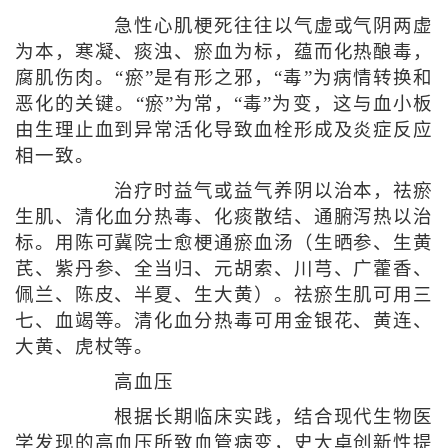
急性心肌梗死往往以气虚或气阴两虚
为本，寒凝、痰浊、瘀血为标，蕴而化热酿毒，
腐肌伤肉。“瘀”是有形之邪，“毒”为病情转换和
恶化的关键。“瘀”为常，“毒”为变，这与血小板
由生理止血到异常活化导致血栓形成及炎症反应
相一致。
治疗时益气或益气养阴以治本，祛瘀
生肌、清化血分热毒、化痰散结、通腑泻热以治
标。用陈可冀院士愈梗通瘀血汤（生晒参、生黄
芪、紫丹参、全当归、元胡索、川芎、广藿香、
佩兰、陈皮、半夏、生大黄）。祛瘀生肌可用三
七、血竭等。清化血分热毒可用金银花、黄连、
大黄、虎杖等。
高血压
根据长期临床实践，结合现代生物医
学发现的高血压所致血管病变，史大卓创新性提