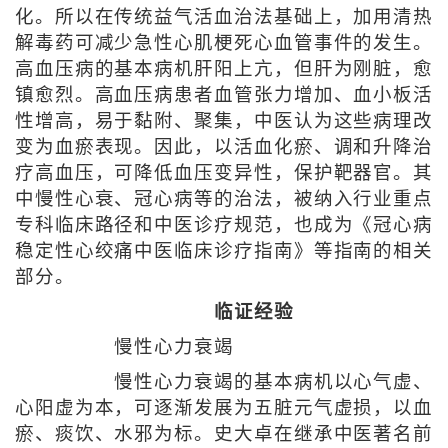
化。所以在传统益气活血治法基础上，加用清热
解毒药可减少急性心肌梗死心血管事件的发生。
高血压病的基本病机肝阳上亢，但肝为刚脏，愈
镇愈烈。高血压病患者血管张力增加、血小板活
性增高，易于黏附、聚集，中医认为这些病理改
变为血瘀表现。因此，以活血化瘀、调和升降治
疗高血压，可降低血压变异性，保护靶器官。其
中慢性心衰、冠心病等的治法，被纳入行业重点
专科临床路径和中医诊疗规范，也成为《冠心病
稳定性心绞痛中医临床诊疗指南》等指南的相关
部分。
临证经验
慢性心力衰竭
慢性心力衰竭的基本病机以心气虚、
心阳虚为本，可逐渐发展为五脏元气虚损，以血
瘀、痰饮、水邪为标。史大卓在继承中医著名前