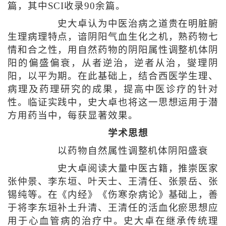
篇，其中SCI收录90余篇。
史大卓认为中医治病之道贵在明脏腑
生理病理特点，谙阴阳气血生化之机，熟药物七
情和合之性，用自然药物的阴阳属性调整机体阴
阳的偏盛偏衰，从者逆治，逆者从治，燮理阴
阳，以平为期。在此基础上，结合西医学生理、
病理及药理研究的成果，提高中医诊疗的针对
性。临证实践中，史大卓也将这一思想运用于潜
方用药当中，每获显著效果。
学术思想
以药物自然属性调整机体阴阳盛衰
史大卓阅读大量中医古籍，推崇医家
张仲景、李东垣、叶天士、王清任、张景岳、张
锡纯等。在《内经》《伤寒杂病论》基础上，善
于将李东垣补土升清、王清任的活血化瘀思想应
用于心血管病的治疗中。史大卓在继承传统理