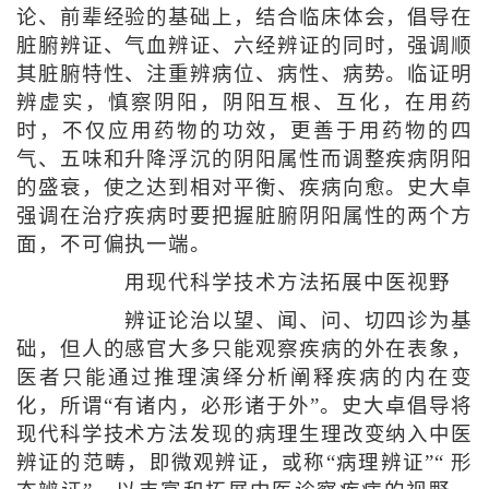
论、前辈经验的基础上，结合临床体会，倡导在
脏腑辨证、气血辨证、六经辨证的同时，强调顺
其脏腑特性、注重辨病位、病性、病势。临证明
辨虚实，慎察阴阳，阴阳互根、互化，在用药
时，不仅应用药物的功效，更善于用药物的四
气、五味和升降浮沉的阴阳属性而调整疾病阴阳
的盛衰，使之达到相对平衡、疾病向愈。史大卓
强调在治疗疾病时要把握脏腑阴阳属性的两个方
面，不可偏执一端。
用现代科学技术方法拓展中医视野
辨证论治以望、闻、问、切四诊为基
础，但人的感官大多只能观察疾病的外在表象，
医者只能通过推理演绎分析阐释疾病的内在变
化，所谓“有诸内，必形诸于外”。史大卓倡导将
现代科学技术方法发现的病理生理改变纳入中医
辨证的范畴，即微观辨证，或称“病理辨证”“ 形