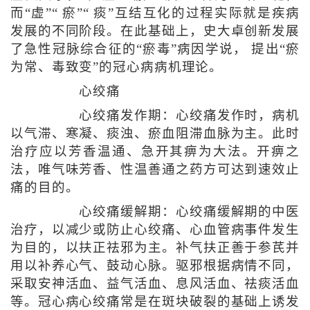
而“虚”“ 瘀”“ 痰”互结互化的过程实际就是疾病
发展的不同阶段。在此基础上，史大卓创新发展
了急性冠脉综合征的“瘀毒”病因学说， 提出“瘀
为常、毒致变”的冠心病病机理论。
心绞痛
心绞痛发作期：心绞痛发作时，病机
以气滞、寒凝、痰浊、瘀血阻滞血脉为主。此时
治疗应以芳香温通、急开其痹为大法。开痹之
法，唯气味芳香、性温善通之药方可达到速效止
痛的目的。
心绞痛缓解期：心绞痛缓解期的中医
治疗，以减少或防止心绞痛、心血管病事件发生
为目的，以扶正祛邪为主。补气扶正善于参芪并
用以补养心气、鼓动心脉。驱邪根据病情不同，
采取安神活血、益气活血、息风活血、祛痰活血
等。冠心病心绞痛常是在斑块破裂的基础上诱发