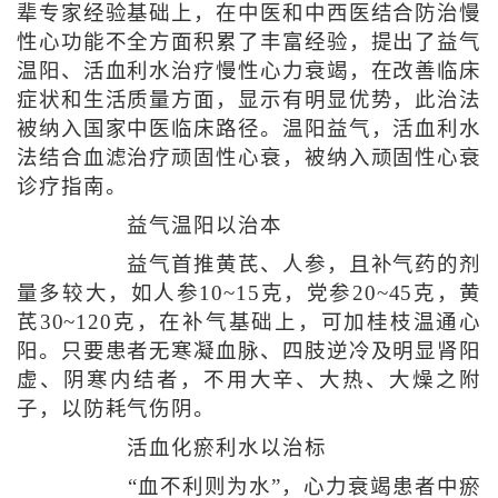
辈专家经验基础上，在中医和中西医结合防治慢
性心功能不全方面积累了丰富经验，提出了益气
温阳、活血利水治疗慢性心力衰竭，在改善临床
症状和生活质量方面，显示有明显优势，此治法
被纳入国家中医临床路径。温阳益气，活血利水
法结合血滤治疗顽固性心衰，被纳入顽固性心衰
诊疗指南。
益气温阳以治本
益气首推黄芪、人参，且补气药的剂
量多较大，如人参10~15克，党参20~45克，黄
芪30~120克，在补气基础上，可加桂枝温通心
阳。只要患者无寒凝血脉、四肢逆冷及明显肾阳
虚、阴寒内结者，不用大辛、大热、大燥之附
子，以防耗气伤阴。
活血化瘀利水以治标
“血不利则为水”，心力衰竭患者中瘀