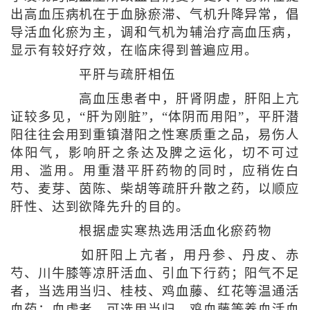
出高血压病机在于血脉瘀滞、气机升降异常，倡
导活血化瘀为主，调和气机为辅治疗高血压病，
显示有较好疗效，在临床得到普遍应用。
平肝与疏肝相伍
高血压患者中，肝肾阴虚，肝阳上亢
证较多见，“肝为刚脏”，“体阴而用阳”，平肝潜
阳往往会用到重镇潜阳之性寒质重之品，易伤人
体阳气，影响肝之条达及脾之运化，切不可过
用、滥用。用重潜平肝药物的同时，应稍佐白
芍、麦芽、茵陈、柴胡等疏肝升散之药，以顺应
肝性、达到欲降先升的目的。
根据虚实寒热选用活血化瘀药物
如肝阳上亢者，用丹参、丹皮、赤
芍、川牛膝等凉肝活血、引血下行药；阳气不足
者，当选用当归、桂枝、鸡血藤、红花等温通活
血药；血虚者，可选用当归、鸡血藤等养血活血