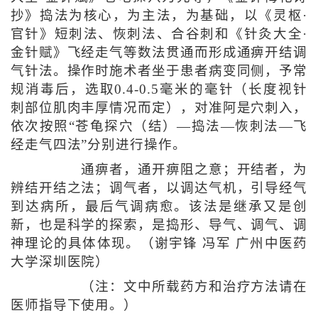
抄》捣法为核心，为主法，为基础，以《灵枢·
官针》短刺法、恢刺法、合谷刺和《针灸大全·
金针赋》飞经走气等数法贯通而形成通痹开结调
气针法。操作时施术者坐于患者病变同侧，予常
规消毒后，选取0.4-0.5毫米的毫针（长度视针
刺部位肌肉丰厚情况而定），对准阿是穴刺入，
依次按照“苍龟探穴（结）—捣法—恢刺法—飞
经走气四法”分别进行操作。
通痹者，通开痹阻之意；开结者，为
辨结开结之法；调气者，以调达气机，引导经气
到达病所，最后气调病愈。该法是继承又是创
新，也是科学的探索，是捣形、导气、调气、调
神理论的具体体现。（谢宇锋 冯军 广州中医药
大学深圳医院）
（注：文中所载药方和治疗方法请在
医师指导下使用。）