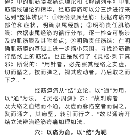
碍》中的肌筋膜激痛点理论和《解剖列车》中肌
筋膜线理论的精华。经筋痹痛可以分三步进行来
达到“整体辨识”：①明确隶属经筋：根据疼痛的
部位和症状，明确隶属经筋；②明确责任肌筋
膜：依据隶属经筋的循行分布，逐一检查可能涉
及的肌筋膜及其附着点；③明确责任筋结：在明
确肌筋膜的基础上进一步缩小范围，寻找经筋循
行路线上的筋结。也正是践行了《灵枢·刺节真
邪》所说的：“用针者，必先察其经络之实虚，
切而循之，按而弹之，视其应动者，乃后取之而
下之。”
经筋痹痛从“结”立论，以“通”为用，
以“通”为法。《灵枢·周痹》云：“故刺痹者……
及大络之血结而不通，及虚而脉陷空者而调之，
熨而通之，其瘛坚，转引而行之。”故以通痹开
结立法辨治经筋痹痛如理如法。
穴：以痛为俞，以“结”为靶