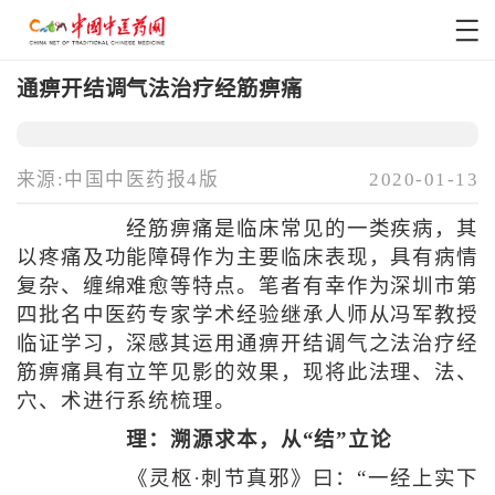
通痹开结调气法治疗经筋痹痛
来源:中国中医药报4版
2020-01-13
经筋痹痛是临床常见的一类疾病，其
以疼痛及功能障碍作为主要临床表现，具有病情
复杂、缠绵难愈等特点。笔者有幸作为深圳市第
四批名中医药专家学术经验继承人师从冯军教授
临证学习，深感其运用通痹开结调气之法治疗经
筋痹痛具有立竿见影的效果，现将此法理、法、
穴、术进行系统梳理。
理：溯源求本，从“结”立论
《灵枢·刺节真邪》曰：“一经上实下