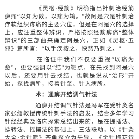
《灵枢·经筋》明确指出针刺治经筋
痹痛“以知为数，以痛为输。”故阿是穴是针刺治
疗软组织疼痛的主要穴位，但是在阿是穴的选择
上，应注重整体辨识，严格按照经筋痹痛“整体
辨识”的三部曲来确定阿是穴，正如《灵枢·五
邪》篇所言：“以手疾按之，快然乃刺之。”
在临证中我们不仅要重视“以痛为
愈”，更要强调以“结”为靶点，在先找到阿是穴
以后，还要用针去找结，也就是说从“治形”开
始，探找病所，接着针至、针入病所。
术：通痹开结调气针法
通痹开结调气针法是冯军在受针灸名
家张缙教授传统针刺手法的启发，结合多年学习
针经经典及临床探索总结出来的，是在提插法、
捻转法、摇摆法的基础上，三法联动，以《针灸
大全·金针赋》苍龟探穴为先导，《金针梅花诗