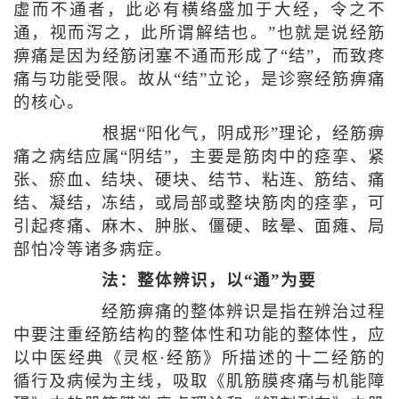
虚而不通者，此必有横络盛加于大经，令之不
通，视而泻之，此所谓解结也。”也就是说经筋
痹痛是因为经筋闭塞不通而形成了“结”，而致疼
痛与功能受限。故从“结”立论，是诊察经筋痹痛
的核心。
根据“阳化气，阴成形”理论，经筋痹
痛之病结应属“阴结”，主要是筋肉中的痉挛、紧
张、瘀血、结块、硬块、结节、粘连、筋结、痛
结、凝结，冻结，或局部或整块筋肉的痉挛，可
引起疼痛、麻木、肿胀、僵硬、眩晕、面瘫、局
部怕冷等诸多病症。
法：整体辨识，以“通”为要
经筋痹痛的整体辨识是指在辨治过程
中要注重经筋结构的整体性和功能的整体性，应
以中医经典《灵枢·经筋》所描述的十二经筋的
循行及病候为主线，吸取《肌筋膜疼痛与机能障