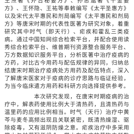
王焘著《外台秘要方》、孙思邈著《千金要
方》、王怀隐、王祐等奉敕编写《太平圣惠方》
以及宋代太平惠民和剂局编写《太平惠民和剂局
方》等唐宋时期的代表性医著为研究对象，着重
研究其中时气（即天行）、疟疾和霍乱三类疫
病。通过中国知网综合检索平台，并配合使用读
秀综合检索平台、维普期刊资源整合服务平台、
万方数据知识服务平台，分析医著中治疗疫病的
方药，对比古今用药与配伍规律的异同，归纳总
结唐宋时期治疗疫病处方用药及配伍特点，深入
了解唐宋医家对于疫病的诊疗思路与临证经验，
为当今临床遣方用药和科研方向选择提供参考。
本次研究发现，在唐宋时期疫病的治
疗中，解表药使用比例大于清热药，且清热药与
温里药的应用比例相当。时气（天行）治疗中黄
芩与麦冬高频出现且关联紧密，既清热燥湿、驱
除疫毒，又有滋阴防燥之意。疟疾治疗中多采用