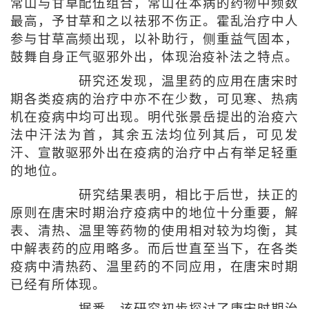
常山与甘草配伍组合，常山在本病的药物中频数
最高，予甘草和之以祛邪不伤正。霍乱治疗中人
参与甘草高频出现，以补助行，侧重益气固本，
鼓舞自身正气驱邪外出，体现治疫补法之特点。
研究还发现，温里药的应用在唐宋时
期各类疫病的治疗中亦不在少数，可见寒、热病
机在疫病中均可出现。明代张景岳提出的治疫六
法中汗法为首，其余五法均位列其后，可见发
汗、宣散驱邪外出在疫病的治疗中占有举足轻重
的地位。
研究结果表明，相比于后世，扶正的
原则在唐宋时期治疗疫病中的地位十分重要，解
表、清热、温里等药物的使用相对较为均衡，其
中解表药的应用略多。而后世直至当下，在各类
疫病中清热药、温里药的不同应用，在唐宋时期
已经有所体现。