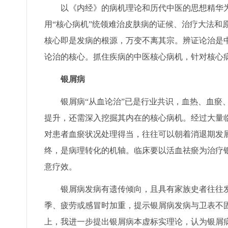
以《内经》的病机理论和历代中医的思想精华为
用“核心病机”统领难治皮肤病的证候、治疗大法和
核心即是发病的根源，万变不离其宗。辨证论治是
论治的核心。抓住疾病的中医核心病机，针对核心
银屑病
银屑病“从血论治”已是行业共识，血热、血瘀、
提升，还需深入挖掘其内在的核心病机。经过大量
对患者血瘀状况处理得当，往往可以朝着消退期发
终，是病理转化的机轴。临床要以活血祛瘀为治疗
意疗效。
银屑病发病有遗传倾向，且具有家族史者往往发
季、疲劳或感冒时加重，提示银屑病发病与卫表不
上，我进一步提出银屑病本虚标实理论，认为银屑