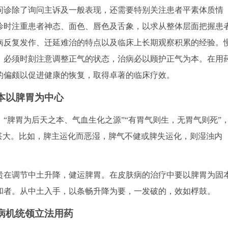
问诊除了询问主诉及一般表现，还需要特别关注患者平素体质情
诊时注重患者神态、面色、唇色及舌象，以求从整体层面把握患
病反复发作、迁延难治的特点以及临床上长期观察积累的经验。
，必须时刻注意调整正气的状态，治病必以顾护正气为本。在用
的偏颇以促进健康的恢复，取得卓著的临床疗效。
本以脾胃为中心
脾胃为后天之本、气血生化之源”“有胃气则生，无胃气则死”
甚大。比如，脾主运化而恶湿，脾气不健或脾失运化，则湿浊内
在调节中土升降，健运脾胃。在皮肤病的治疗中要以脾胃为固
和者。从中土入手，以条畅升降为要，一发破的，效如桴鼓。
病机统领立法用药