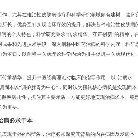
作，尤其在难治性皮肤病诊疗和科学研究领域颇有建树，临床
自所长，优势互补实现临床疗效的提升，解决各种难治性皮肤病
鲜明的个人特色；科学研究秉承“传承精华、守正创新”的精神，
明成果和先进技术手段，深入阐释中医药治病的科学内涵；科研
力为依归，以阐释中医药理论科学内涵为推手促进中医药现代化
传承精华、提升中医经典理论对临床的指导作用，以“治病求
调固本以“调护脾胃为中心”，同时认为扭转核心病机是实现固本
把握疾病共性，抓住其主要矛盾，方能更好地实现治病求本、稳
尤为重要。
治病必求于本
现于外的“标”象，治疗必须深究其背后的内在病因及发病本