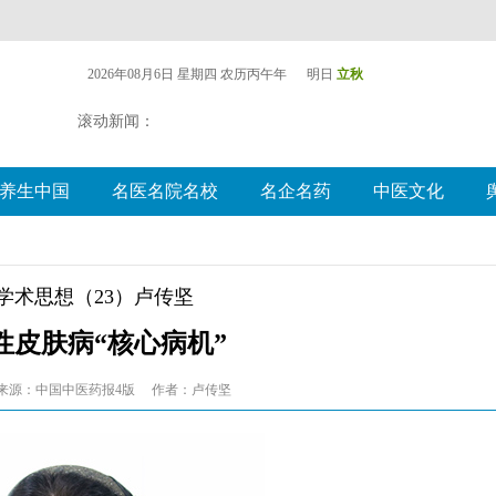
2026年08月6日 星期四
农历丙午年 明日
立秋
滚动新闻：
养生中国
名医名院名校
名企名药
中医文化
学术思想（23）卢传坚
性皮肤病“核心病机”
来源：中国中医药报4版
作者：卢传坚