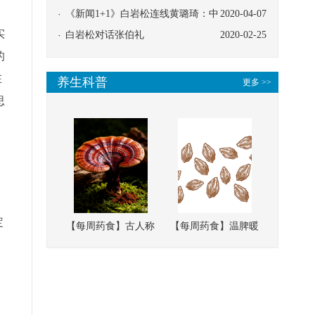
协同
《新闻1+1》白岩松连线黄璐琦：中
2020-04-07
实
医救治的临床效果
白岩松对话张伯礼
2020-02-25
的
在
养生科普
更多 >>
思
、
定
【每周药食】古人称
【每周药食】温脾暖
它为“仙草”，滋补强
肾、固精缩尿，这味
壮、培本固元
南方本草的种子，药
食同源有讲究