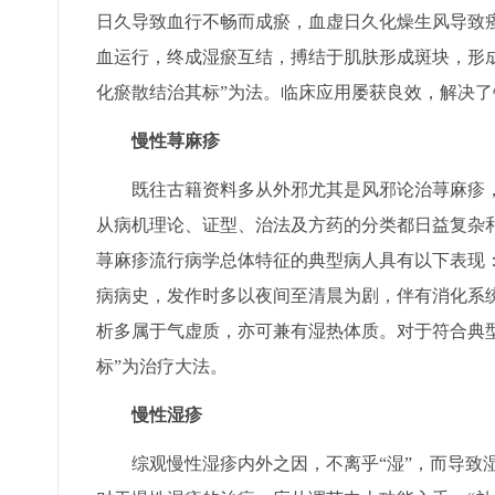
日久导致血行不畅而成瘀，血虚日久化燥生风导致
血运行，终成湿瘀互结，搏结于肌肤形成斑块，形
化瘀散结治其标”为法。临床应用屡获良效，解决
慢性荨麻疹
既往古籍资料多从外邪尤其是风邪论治荨麻疹，
从病机理论、证型、治法及方药的分类都日益复杂
荨麻疹流行病学总体特征的典型病人具有以下表现
病病史，发作时多以夜间至清晨为剧，伴有消化系
析多属于气虚质，亦可兼有湿热体质。对于符合典
标”为治疗大法。
慢性湿疹
综观慢性湿疹内外之因，不离乎“湿”，而导致湿