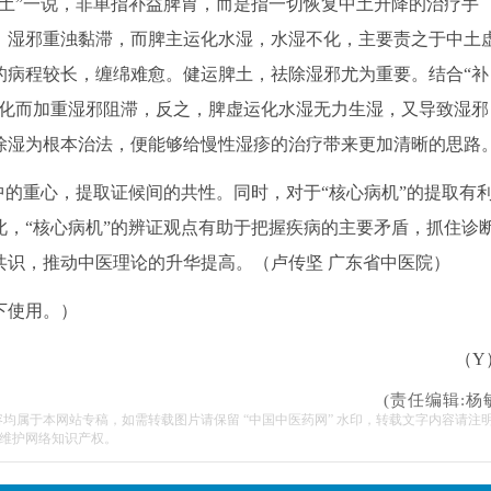
土”一说，非单指补益脾胃，而是指一切恢复中土升降的治疗手
。湿邪重浊黏滞，而脾主运化水湿，水湿不化，主要责之于中土
的病程较长，缠绵难愈。健运脾土，祛除湿邪尤为重要。结合“补
运化而加重湿邪阻滞，反之，脾虚运化水湿无力生湿，又导致湿邪
除湿为根本治法，便能够给慢性湿疹的治疗带来更加清晰的思路
的重心，提取证候间的共性。同时，对于“核心病机”的提取有
，“核心病机”的辨证观点有助于把握疾病的主要矛盾，抓住诊
共识，推动中医理论的升华提高。（卢传坚 广东省中医院）
下使用。）
（Y
(责任编辑:杨
容均属于本网站专稿，如需转载图片请保留 “中国中医药网” 水印，转载文字内容请注
维护网络知识产权。