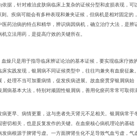
依据，针对难治皮肤病临床上复杂的证候分型和皮损表现，可
原则。疾病可能会有多种表现和兼夹证候，但病机是相对固定的
中医药治病的特点和精华，辨识病因病机，确立治疗大法，是辨
病机立法用药，是提高疗效的关键所在。
血燥只是用于指导临床辨证论治的基本证候，要实现临床疗效
临床实践发现，银屑病不同证候类型中，往往均兼夹有血瘀征象
展，处理不当可加重病情，促发疾病进展。故血瘀贯穿银屑病始
银屑病基本大法，特别对顽固性银屑病，善用化瘀药常常可取得
病更早、病情更重，这与患者先天肾元不足相关。银屑病常于
固密切相关，也是反复发作的关键。在血瘀核心病机理论的基础
病发病根源于脾肾亏虚。一方面脾肾生化不足导致气血亏虚，气