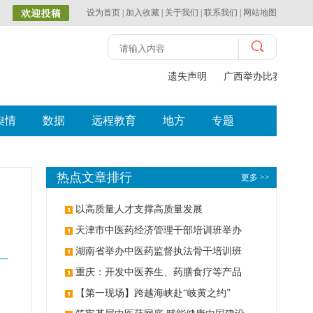
设为首页
|
加入收藏
|
关于我们
|
联系我们
|
网站地图
遗失声明
广西举办比赛探索中
舆情
数据
远程教育
地方
专题
热点文章排行
更多 >>
以高质量人才支撑高质量发展
天津市中医药经济管理干部培训班举办
湖南省举办中医药监督执法骨干培训班
重庆：开发中医养生、药膳食疗等产品
【第一现场】跨越海峡赴“岐黄之约”