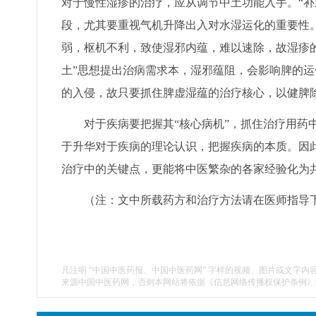
对于慢性湿疹的治疗，应从调节中土功能入手。“补
段，尤其要重视气机升降出入对水湿运化的重要性
弱，枢机不利，致使湿邪内蕴，难以速除，故湿疹
土”思想提出治病需求本，湿邪蕴阻，会影响脾的
的入侵，故只要抓住脾虚湿蕴的治疗核心，以健脾
对于疾病要把握其“核心病机”，抓住治疗用药中
于升华对于疾病的理论认识，把握疾病的本质。因此
治疗中的关键点，更能将中医繁杂的各家经验化为
（注：文中所载药方和治疗方法请在医师指导
凡注明 “中国中医药报、中国中医药网” 字样的视频、图片或文字内
来源中国中医药网，否则本网站将依据《信息网络传播权保护条例》