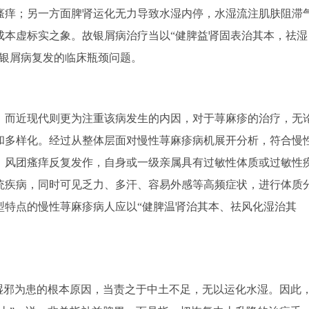
瘙痒；另一方面脾肾运化无力导致水湿内停，水湿流注肌肤阻滞
成本虚标实之象。故银屑病治疗当以“健脾益肾固表治其本，祛湿
了银屑病复发的临床瓶颈问题。
而近现代则更为注重该病发生的内因，对于荨麻疹的治疗，无
和多样化。经过从整体层面对慢性荨麻疹病机展开分析，符合慢
：风团瘙痒反复发作，自身或一级亲属具有过敏性体质或过敏性
统疾病，同时可见乏力、多汗、容易外感等高频症状，进行体质
型特点的慢性荨麻疹病人应以“健脾温肾治其本、祛风化湿治其
邪为患的根本原因，当责之于中土不足，无以运化水湿。因此