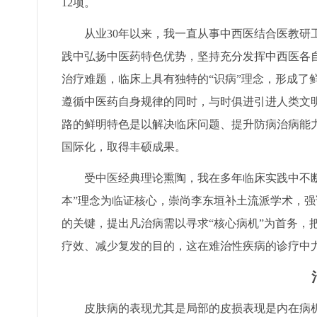
12项。
从业30年以来，我一直从事中西医结合医教研工
践中弘扬中医药特色优势，坚持充分发挥中西医各
治疗难题，临床上具有独特的“识病”理念，形成了
遵循中医药自身规律的同时，与时俱进引进人类文
路的鲜明特色是以解决临床问题、提升防病治病能
国际化，取得丰硕成果。
受中医经典理论熏陶，我在多年临床实践中不断
本”理念为临证核心，崇尚李东垣补土流派学术，强
的关键，提出凡治病需以寻求“核心病机”为首务，
疗效、减少复发的目的，这在难治性疾病的诊疗中
皮肤病的表现尤其是局部的皮损表现是内在病机表