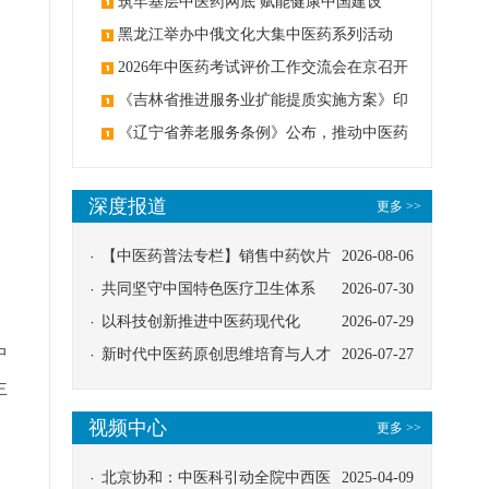
筑牢基层中医药网底 赋能健康中国建设
黑龙江举办中俄文化大集中医药系列活动
2026年中医药考试评价工作交流会在京召开
《吉林省推进服务业扩能提质实施方案》印
发：创建中医类国家医学中心
《辽宁省养老服务条例》公布，推动中医药
与养老融合发展
深度报道
更多 >>
【中医药普法专栏】销售中药饮片
2026-08-06
应告知煎服方法及注意事项
共同坚守中国特色医疗卫生体系
2026-07-30
以科技创新推进中医药现代化
2026-07-29
中
新时代中医药原创思维培育与人才
2026-07-27
主
发展路径探索
视频中心
更多 >>
北京协和：中医科引动全院中西医
2025-04-09