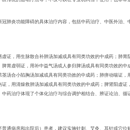
冠肺炎功能障碍的具体治疗内容，包括中药治疗、中医外治、
虚证，用生脉散合补肺汤加减或具有同类功效的中成药；肺胃
；脾胃虚弱证，用补中益气汤或人参归脾汤或具有同类功效的中
苇茎汤合小陷胸汤加减或具有同类功效的中成药；肺痹动喘证，
伤证，用清燥救肺汤加减或具有同类功效的中成药；脾肾阳虚证
。中药治疗体现了个体化治疗与综合调护相结合、辨证论治、循
普通病房和出院后）患者，建议实施针刺、艾灸、耳针或穴位