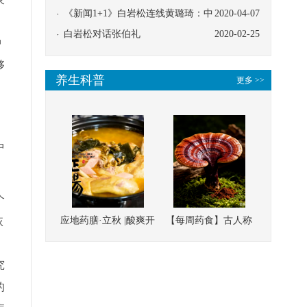
协同
《新闻1+1》白岩松连线黄璐琦：中
2020-04-07
医救治的临床效果
白岩松对话张伯礼
2020-02-25
中
够
养生科普
更多 >>
中
个
恢
应地药膳·立秋 |酸爽开
【每周药食】古人称
胃，一口入魂！喝下
它为“仙草”，滋补强
这碗汤，滋阴润燥、
壮、培本固元
究
清热降火
的