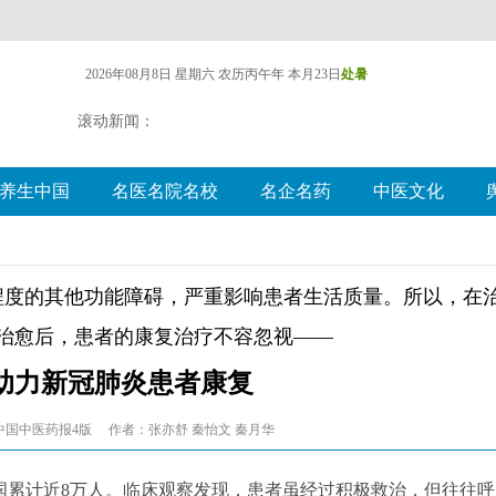
2026年08月8日 星期六
农历丙午年 本月23日
处暑
滚动新闻：
养生中国
名医名院名校
名企名药
中医文化
程度的其他功能障碍，严重影响患者生活质量。所以，在
治愈后，患者的康复治疗不容忽视——
助力新冠肺炎患者康复
中国中医药报4版
作者：张亦舒 秦怡文 秦月华
累计近8万人。临床观察发现，患者虽经过积极救治，但往往呼