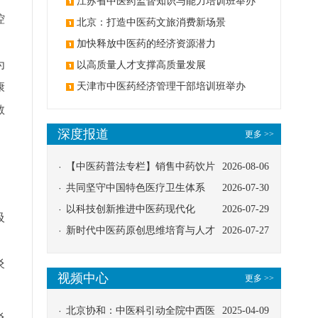
办
江苏省中医药监督知识与能力培训班举办
控
北京：打造中医药文旅消费新场景
加快释放中医药的经济资源潜力
为
以高质量人才支撑高质量发展
康
天津市中医药经济管理干部培训班举办
教
深度报道
更多 >>
【中医药普法专栏】销售中药饮片
2026-08-06
应告知煎服方法及注意事项
共同坚守中国特色医疗卫生体系
2026-07-30
。
以科技创新推进中医药现代化
2026-07-29
吸
新时代中医药原创思维培育与人才
2026-07-27
发展路径探索
炎
视频中心
更多 >>
北京协和：中医科引动全院中西医
2025-04-09
炎