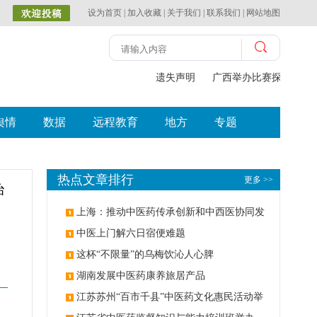
设为首页
|
加入收藏
|
关于我们
|
联系我们
|
网站地图
遗失声明
广西举办比赛探索中（壮
舆情
数据
远程教育
地方
专题
热点文章排行
更多 >>
治
上海：推动中医药传承创新和中西医协同发
展
中医上门解六日宿便难题
这杯“不限量”的乌梅饮沁人心脾
湖南发展中医药康养旅居产品
江苏苏州“百市千县”中医药文化惠民活动举