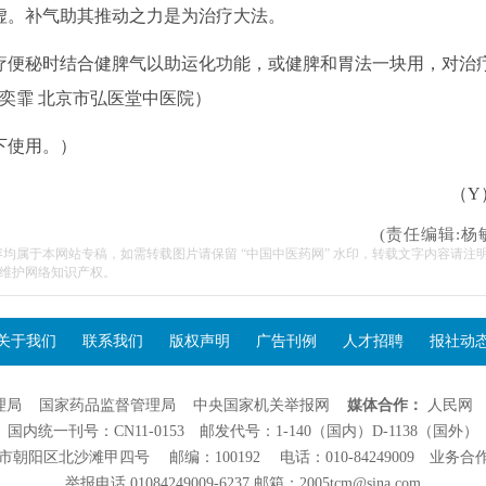
虚。补气助其推动之力是为治疗大法。
便秘时结合健脾气以助运化功能，或健脾和胃法一块用，对治
奕霏 北京市弘医堂中医院）
下使用。）
（Y
(责任编辑:杨
容均属于本网站专稿，如需转载图片请保留 “中国中医药网” 水印，转载文字内容请注
维护网络知识产权。
关于我们
联系我们
版权声明
广告刊例
人才招聘
报社动
理局
国家药品监督管理局
中央国家机关举报网
媒体合作：
人民网
国内统一刊号：CN11-0153 邮发代号：1-140（国内）D-1138（国外）
阳区北沙滩甲四号 邮编：100192 电话：010-84249009 业务合作：01
举报电话 01084249009-6237 邮箱：2005tcm@sina.com