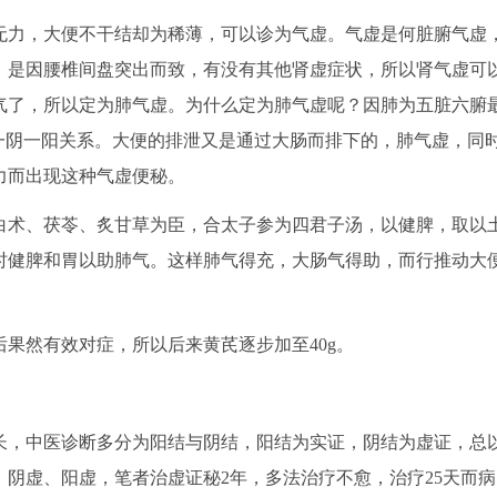
力，大便不干结却为稀薄，可以诊为气虚。气虚是何脏腑气虚
，是因腰椎间盘突出而致，有没有其他肾虚症状，所以肾气虚可
气了，所以定为肺气虚。为什么定为肺气虚呢？因肺为五脏六腑
一阴一阳关系。大便的排泄又是通过大肠而排下的，肺气虚，同
力而出现这种气虚便秘。
术、茯苓、炙甘草为臣，合太子参为四君子汤，以健脾，取以
时健脾和胃以助肺气。这样肺气得充，大肠气得助，而行推动大
果然有效对症，所以后来黄芪逐步加至40g。
，中医诊断多分为阳结与阴结，阳结为实证，阴结为虚证，总
阴虚、阳虚，笔者治虚证秘2年，多法治疗不愈，治疗25天而病