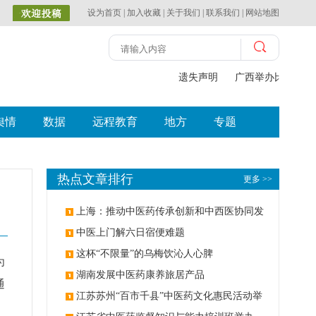
设为首页
|
加入收藏
|
关于我们
|
联系我们
|
网站地图
遗失声明
广西举办比赛探索
舆情
数据
远程教育
地方
专题
热点文章排行
更多 >>
上海：推动中医药传承创新和中西医协同发
展
中医上门解六日宿便难题
这杯“不限量”的乌梅饮沁人心脾
为
湖南发展中医药康养旅居产品
通
江苏苏州“百市千县”中医药文化惠民活动举