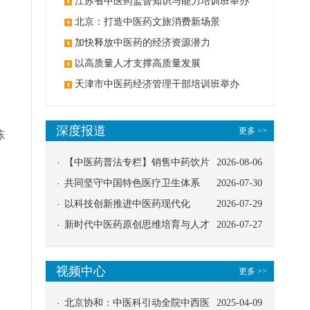
办
江苏省中医药监督知识与能力培训班举办
北京：打造中医药文旅消费新场景
加快释放中医药的经济资源潜力
以高质量人才支撑高质量发展
天津市中医药经济管理干部培训班举办
深度报道
更多 >>
陈
【中医药普法专栏】销售中药饮片
2026-08-06
应告知煎服方法及注意事项
共同坚守中国特色医疗卫生体系
2026-07-30
以科技创新推进中医药现代化
2026-07-29
新时代中医药原创思维培育与人才
2026-07-27
发展路径探索
视频中心
更多 >>
北京协和：中医科引动全院中西医
2025-04-09