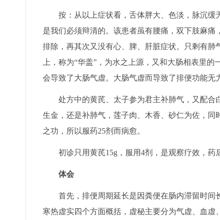
按：从以上症状看，舌体胖大、色淡，脉沉缓无
是我们必须辩清的。该患者虽有腰痛，双下肢麻痛
排除，再其次又没有心、脾、肝脏症状。只剩有肺
上，称为“华盖”，为水之上源，又和大肠相表里的
会导致了大肠气虚。大肠气虚而导致了排便功能无
处方中的黄芪、太子参为君主补肺气，又配合白
生金，还是补肺气，莲子肉、木香、砂仁为佐，同
之功，所以服药25剂而病愈。
初诊只用黄芪15g，服用4剂，是观察疗效，药后
体会
首先，排便周期延长是因粪便在肠内滞留时间长
寒热虚实四个方面概括，虚秘主要分为气虚、血虚、