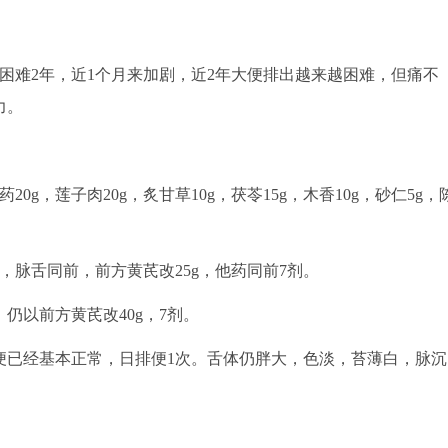
便困难2年，近1个月来加剧，近2年大便排出越来越困难，但痛不
力。
0g，莲子肉20g，炙甘草10g，茯苓15g，木香10g，砂仁5g，
，脉舌同前，前方黄芪改25g，他药同前7剂。
仍以前方黄芪改40g，7剂。
大便已经基本正常，日排便1次。舌体仍胖大，色淡，苔薄白，脉沉