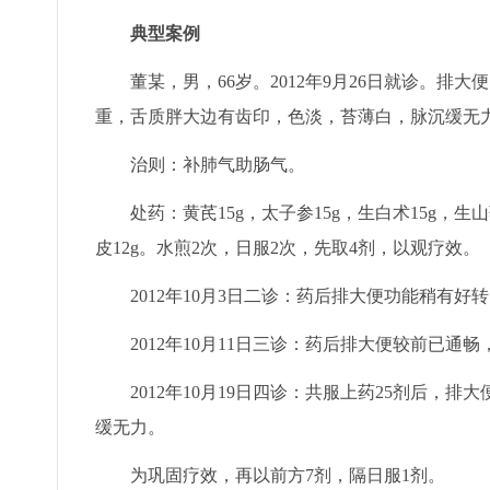
典型案例
董某，男，66岁。2012年9月26日就诊。排大
重，舌质胖大边有齿印，色淡，苔薄白，脉沉缓无
治则：补肺气助肠气。
处药：黄芪15g，太子参15g，生白术15g，生山药2
皮12g。水煎2次，日服2次，先取4剂，以观疗效。
2012年10月3日二诊：药后排大便功能稍有好转
2012年10月11日三诊：药后排大便较前已通畅，
2012年10月19日四诊：共服上药25剂后，排
缓无力。
为巩固疗效，再以前方7剂，隔日服1剂。