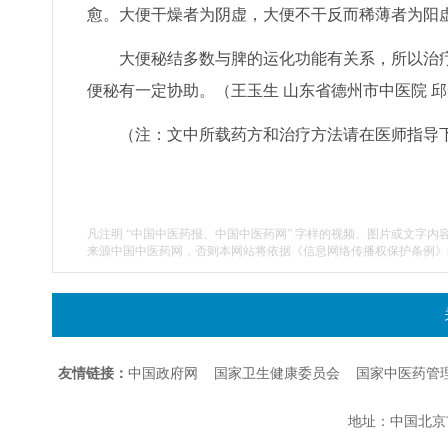
愈。大便干燥者为阴虚，大便不干反而稀薄者为阳
大便秘结多数与脾的运化功能有关系，所以治疗
便秘有一定协助。（王玉生 山东省德州市中医院 邱
（注：文中所载药方和治疗方法请在医师指导
凡注明 “中国中医药报、中国中医药网” 字样的视频、图片或文字内
来源中国中医药网，否则本网站将依据《信息网络传播权保护条例》
友情链接：
中国政府网
国家卫生健康委员会
国家中医药管
地址：中国北京市朝