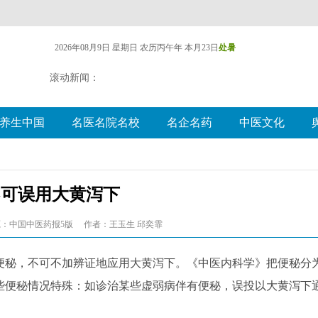
2026年08月9日 星期日
农历丙午年 本月23日
处暑
滚动新闻：
养生中国
名医名院名校
名企名药
中医文化
不可误用大黄泻下
：中国中医药报5版
作者：王玉生 邱奕霏
秘，不可不加辨证地应用大黄泻下。《中医内科学》把便秘分
些便秘情况特殊：如诊治某些虚弱病伴有便秘，误投以大黄泻下