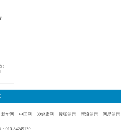
疗
）
敏)
明
态
新华网
中国网
39健康网
搜狐健康
新浪健康
网易健康
0-84249139