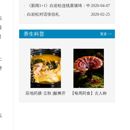
协同
《新闻1+1》白岩松连线黄璐琦：中
2020-04-07
，
医救治的临床效果
白岩松对话张伯礼
2020-02-25
以
最
养生科普
更多 >>
时
土
便
应地药膳·立秋 |酸爽开
【每周药食】古人称
胃，一口入魂！喝下
它为“仙草”，滋补强
这碗汤，滋阴润燥、
壮、培本固元
以
清热降火