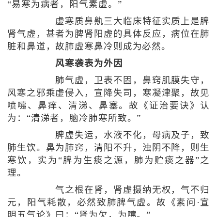
“易寒为病者，阳气素虚。”
虚寒质鼻鼽三大临床特征实质上是脾
肾气虚，甚者为脾肾阳虚的具体反应，病位在肺
脏和鼻道，故肺虚寒鼻冷则成为必然。
风寒袭表为外因
肺气虚，卫表不固，鼻窍肌膜失守，
风寒之邪乘虚侵入，宣降失司，寒凝津聚，故见
喷嚏、鼻痒、清涕、鼻塞。故《证治要诀》认
为：“清涕者，脑冷肺寒所致。”
脾虚失运，水液不化，母病及子，致
肺生饮。鼻为肺窍，清阳不升，浊阴不降，则生
寒饮，实为“脾为生痰之源，肺为贮痰之器”之
理。
气之根在肾，肾虚摄纳无权，气不归
元，阳气耗散，必然致肺脾气虚。故《素问·宣
明五气论》曰：“肾为欠，为嚏。”