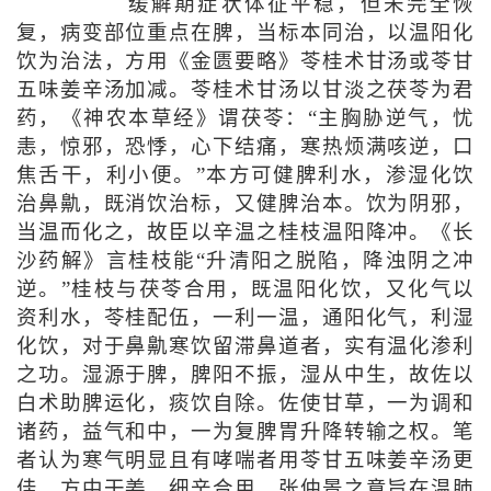
缓解期症状体征平稳，但未完全恢
复，病变部位重点在脾，当标本同治，以温阳化
饮为治法，方用《金匮要略》苓桂术甘汤或苓甘
五味姜辛汤加减。苓桂术甘汤以甘淡之茯苓为君
药，《神农本草经》谓茯苓：“主胸胁逆气，忧
恚，惊邪，恐悸，心下结痛，寒热烦满咳逆，口
焦舌干，利小便。”本方可健脾利水，渗湿化饮
治鼻鼽，既消饮治标，又健脾治本。饮为阴邪，
当温而化之，故臣以辛温之桂枝温阳降冲。《长
沙药解》言桂枝能“升清阳之脱陷，降浊阴之冲
逆。”桂枝与茯苓合用，既温阳化饮，又化气以
资利水，苓桂配伍，一利一温，通阳化气，利湿
化饮，对于鼻鼽寒饮留滞鼻道者，实有温化渗利
之功。湿源于脾，脾阳不振，湿从中生，故佐以
白术助脾运化，痰饮自除。佐使甘草，一为调和
诸药，益气和中，一为复脾胃升降转输之权。笔
者认为寒气明显且有哮喘者用苓甘五味姜辛汤更
佳。方中干姜、细辛合用，张仲景之意旨在温肺