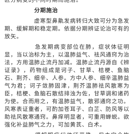
分期施治
虚寒型鼻鼽发病转归大致可分为急发
期、缓解期和稳定期。依据分期辨证论治可有的
放矢。
急发期病变部位在肺，症状体征明
显，当以治标为主，以温肺益气、祛风通窍为治
法，方用温肺止流丹加减。温肺止流丹源自《辨
证录》，药物组成是诃子、甘草、桔梗、鱼脑
石、荆芥、细辛、人参。方中人参、细辛温肺益
气为君；诃子敛肺固津，荆芥温肺祛风散寒为
臣，桔梗、鱼脑石散结排浊为佐，甘草调和诸药
为使。合而用之，有温肺益气，散邪通窍之功。
风寒表证重者，可酌加苍耳子、白芷、防风等以
助祛风散寒通窍。鼻痒明显者，可重用蝉蜕。欲
强化补益肺气之力，可加黄芪、白术。