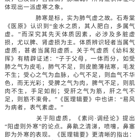
体现出一派虚寒之象。
肺寒是标，实为肺气虚之故。石寿棠
《医原》认识到“金水之质，其人肥白，多属气
虚。”而深究其先天体质因素，必涉及多脏虚
损，尤以脾、肾虚损为主。体质辨识轻者当属气
虚质，甚者当属阳虚质。关于气虚质《幼科发
挥》有精辟证述：“子于父母，一体而分，如受
肺之气为皮毛，肺气不足，则皮脆薄祛寒，毛发
不生；受心之气为血脉，心气不足，则血气不华
色，而无光彩；受脾之气为肉，脾气不足，则肌
肉不生，手足如削；受肝之气为筋，肝之气不
足，则筋不束骨。”《医理辑要》中也讲：“易风
为病者，表气素虚。”
关于阳虚质，《素问·调经论》提出
“阳虚则外寒”的论点。鼻鼽之清涕，喷嚏，鼻塞
即为外寒的表现。《医理辑要》更清晰的指出：