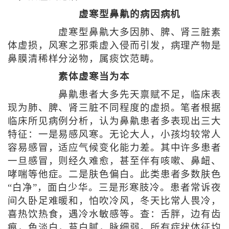
虚寒型鼻鼽的病因病机
虚寒型鼻鼽大多因肺、脾、肾三脏素
体虚损，风寒之邪乘虚入侵而引发，病理产物是
鼻膜清稀样分泌物，属痰饮范畴。
素体虚寒当为本
鼻鼽患者大多先天禀赋不足，临床表
现为肺、脾、肾三脏不同程度的虚损。笔者根据
临床所见病例分析，认为鼻鼽患者多表现出三大
特征：一是易感风寒。无论大人，小孩均较常人
容易感冒，适应气候变化能力差。其中许多患者
一旦感冒，则经久难愈，甚至伴有咳嗽、鼻衄、
哮喘等他症。二是肤色偏白。此类患者多数肤色
“白净”，面白少华。三是形寒肢冷。患者常诉夜
间久卧足难暖和，怕吹冷风，冬天比常人畏冷，
喜热饮热食，遇冷水敏感等。查：舌胖，边有齿
痕，色淡白，苔白腻，脉细弱。所有症状体征均