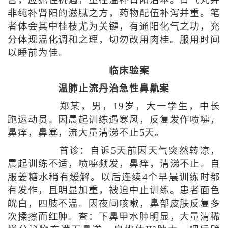
吉，应抓住机遇，重在温补肾阳治本。肾气丸并
非纯补肾阳的滋腻之方，药物配伍补泻并重。笔
者体会其中桂枝尤为关键，有通阳化气之功，充
分体现温化调和之理，切勿改用肉桂。服用时间
以睡前为佳。
临床验案
温肺止流丹治急性鼻鼽案
郑某，男，19岁，大一学生，中长
跑运动员。因晨起训练遇寒风，反复发作喷嚏，
鼻痒，鼻塞，流大量清涕不止5天。
首诊：自诉5天前因天气突然转凉，
晨起训练不适，喷嚏频发，鼻痒，清涕不止。自
服姜糖水稍有缓解。以后连续4个早晨训练时都
有发作，且明显加重，被迫中止训练。患者面色
㿠白，四肢不温。因夜间咳嗽，鼻部皮肤反复多
次揉擦而红肿。查：下鼻甲水肿明显，大量清稀