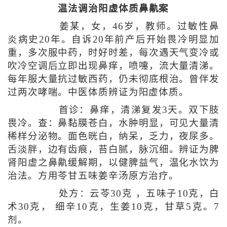
温法调治阳虚体质鼻鼽案
姜某，女，46岁，教师。过敏性鼻
炎病史20年。自诉20年前产后开始畏冷明显加
重，多次服中药，时好时差，每次遇天气变冷或
吹冷空调后立即出现鼻痒，喷嚏，流大量清涕。
每年服大量抗过敏西药，仍未彻底根治。曾伴发
过两次哮喘。中医体质辨证为阳虚体质。
首诊：鼻痒，清涕复发3天。双下肢
畏冷。查：鼻黏膜苍白，水肿明显，可见大量清
稀样分泌物。面色晄白，纳呆，乏力，夜尿多。
舌淡胖，边有齿痕，苔白腻，脉沉细。辨证为脾
肾阳虚之鼻鼽缓解期，以健脾益气，温化水饮为
治法。方用苓甘五味姜辛汤原方治疗。
处方：云苓30克 ，五味子10克，白
术30克， 细辛10克，生姜10克，甘草5克。7
剂。