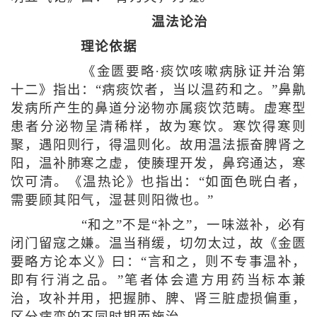
温法论治
理论依据
《金匮要略·痰饮咳嗽病脉证并治第
十二》指出：“病痰饮者，当以温药和之。”鼻鼽
发病所产生的鼻道分泌物亦属痰饮范畴。虚寒型
患者分泌物呈清稀样，故为寒饮。寒饮得寒则
聚，遇阳则行，得温则化。故用温法振奋脾肾之
阳，温补肺寒之虚，使腠理开发，鼻窍通达，寒
饮可清。《温热论》也指出：“如面色晄白者，
需要顾其阳气，湿甚则阳微也。”
“和之”不是“补之”，一味滋补，必有
闭门留寇之嫌。温当稍缓，切勿太过，故《金匮
要略方论本义》曰：“言和之，则不专事温补，
即有行消之品。”笔者体会遣方用药当标本兼
治，攻补并用，把握肺、脾、肾三脏虚损偏重，
区分病变的不同时期而施治。