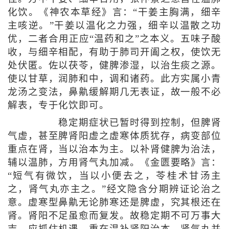
化饮。《神农本草经》言：“干姜主胸满，细辛
主咳逆。”干姜以温化之力强，细辛以温散之功
优，二者合用正应“温药和之”之本义。五味子酸
收，与细辛相配，有助于肺司开阖之权，使饮无
处伏匿。佐以茯苓，健脾渗湿，以治生痰之源。
使以甘草，润肺和中，调和诸药。此方实属小青
龙汤之变法，鼻鼽缓解期几无表证，故一般不必
解表，专于化饮即可。
稳定期症状已暂时得到控制，但脾肾
气虚，甚至脾肾阳虚之虚寒体质犹存，病变部位
重点在肾，当以治本为主。以补肾健脾为治法，
辅以温肺，方用肾气丸加减。《金匮要略》言：
“短气有微饮，当以小便去之，苓桂术甘汤主
之，肾气丸亦主之。”经文隐含分期辨证论治之
意。虚寒型鼻鼽无论肺寒还是脾虚，究其根还在
肾。肾阳不足虽愈而复发。故稳定期不可万事大