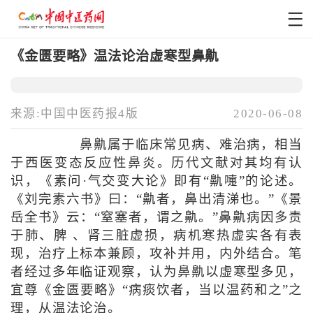
《金匮要略》温法论治虚寒型鼻鼽
来源:中国中医药报4版
2020-06-08
鼻鼽属于临床常见病、难治病，相当
于西医变态反应性鼻炎。历代文献对其均有认
识，《素问·气交变大论》即有“鼽嚏”的论述。
《刘完素六书》曰：“鼽者，鼻出清涕也。”《景
岳全书》云：“窒塞者，谓之鼽。”鼻鼽病因多责
于肺、脾 、肾三脏虚损，病机寒热虚实各有表
现，治疗上标本兼顾，攻补并用，内外结合。笔
者经过多年临证观察，认为鼻鼽以虚寒型多见，
宜尊《金匮要略》“病痰饮者，当以温药和之”之
理，从温法论治。