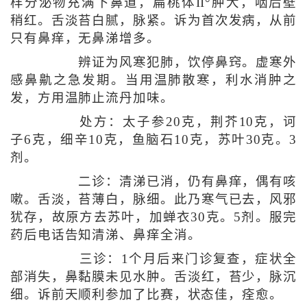
样分泌物充满下鼻道，扁桃体II°肿大，咽后壁
稍红。舌淡苔白腻，脉紧。诉为首次发病，从前
只有鼻痒，无鼻涕增多。
辨证为风寒犯肺，饮停鼻窍。虚寒外
感鼻鼽之急发期。当用温肺散寒，利水消肿之
发，方用温肺止流丹加味。
处方：太子参20克，荆芥10克，诃
子6克，细辛10克，鱼脑石10克，苏叶30克。3
剂。
二诊：清涕已消，仍有鼻痒，偶有咳
嗽。舌淡，苔薄白，脉细。此乃寒气已去，风邪
犹存，故原方去苏叶，加蝉衣30克。5剂。服完
药后电话告知清涕、鼻痒全消。
三诊：1个月后来门诊复查，症状全
部消失，鼻黏膜未见水肿。舌淡红，苔少，脉沉
细。诉前天顺利参加了比赛，状态佳，痊愈。