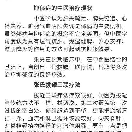
抑郁症的中医治疗现状
中医学认为肝失疏泄、脾失健运、心
神失养、脏腑气血阴阳失调是郁病的主要病机，
虽然郁病与抑郁症的概念不完全等同，但中医学
角度认为具有理气疏肝、燥湿健脾、养心安神、
滋阴降火等作用的方法可起到抗抑郁效果。
张亮在长期临床中，在中西医结合的
基础上，自创出一套拔罐三联疗法，曾取得多次
治疗抑郁症的良好疗效。
张氏拔罐三联疗法
拔罐三联疗法疗效很好。①因为拔罐
与传统方法不一样，拔两次，第二次覆盖第一次
没拔的空白处，使组织达到平整，更能把淤堵清
扫干净，血流和淋巴循环恢复较好。②夹脊针，
对脊神经植物神经的刺激作用强，更有一点是把