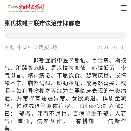
张氏拔罐三联疗法治疗抑郁症
来源:中国中医药报5版
2020-07-01
抑郁症属中医学郁证、百合病、梅核
气、脏躁等范畴，是以情志抑郁、心情低落、少
气懒言、精神疲倦、不思饮食、悲观厌世，或情
绪不宁、胸部满闷、胁肋胀痛，或易怒喜哭，或
咽中如有异物梗塞等症为主要临床表现的一类病
症，并常伴有睡眠异常、食欲减退、体质量减
轻、性欲减退等躯体症状。《丹溪心法·六郁》
曰：“郁者，滞而不通也，百病皆生于郁，人若
气血流通，病安从作，一有怫郁……病斯作
矣。”