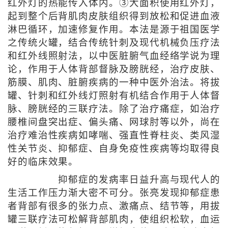
红外灯的热能传入体内。③大面积使用红外灯，
起到整个后背肌肉皮肤组织得到放松和促进血液
淋巴循环，加速修复作用。本法是源于祖国医学
之传统火罐，结合传统针刺及现代机械负压疗法
和红外线照射法，以中医脏腑气血经络学说为理
论，作用于人体背部督脉及膀胱经，治疗皮肤、
筋膜、肌肉、脏腑疾病的一种中医外治法。将拔
罐、针刺和红外线灯照射有机结合作用于人体督
脉、膀胱经的三联疗法。除了治疗痛症，如治疗
腰椎间盘突出症、偏头痛、网球肘等以外，尚在
治疗难治性疾病如哮喘、强直性脊柱炎、类风湿
性关节炎、抑郁症、自身免疫性疾病等均取得良
好的临床效果。
抑郁症的发病率日益升高与现代人的
生活工作压力渐大密不可分。张亮发现抑郁症患
者背部有很多的张力点、激痛点、结节等，用拔
罐三联疗法可松解背部肌肉，使组织松软，血运