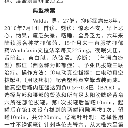
积、湿盛则当辩证治之。
典型病案
Valda，男，27岁，抑郁症病史8年，
2016年7月14日首诊。刻诊：惊恐不安，早上恶
心，纳呆，疲乏头晕，嗜睡，全身乏力，六年来
陆续服各种抗抑郁药，15个月来一直服抗抑郁
药Wenlafaxin文拉法辛每天225mg。夜眠欠佳，
舌暗红，苔白腻，脉弦滑。诊断：（气滞血瘀
型）郁证（西医称为抑郁症）。予张氏拔罐三联
治疗。操作方法：①电动真空拔罐：由电动真空
拔罐机（用吸痰机）配合塑料真空罐改装而成。
抽真空后罐内压强达到负0.5～0.8巴（BAR）。
选择背部和腰部的督脉和所有足太阳膀胱经背俞
穴所在部位拔罐。第1次拔罐后留罐10min，起
罐后在第1次没有拔到的两罐间隙再拔1次，留
罐10min，共计20min。②毫针针刺：选择性用
一寸不锈钢毫针针刺华佗夹脊穴，从大椎穴至第