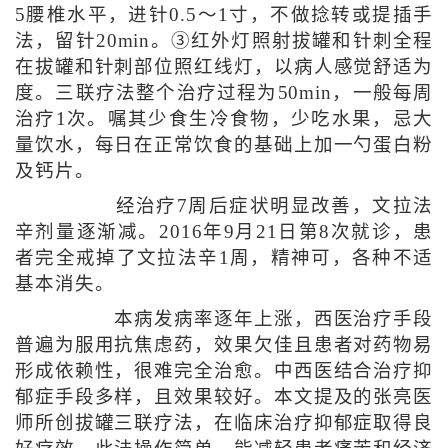
5腰椎水平，进针0.5～1寸，不做捻转或提插手
法，留针20min。③红外灯照射拔罐和针刺全程
在拔罐和针刺部位照红线灯，以病人感觉舒适为
度。三联疗法整个治疗过程为50min，一般每周
治疗1次。嘱其少食生冷食物，少吃水果，忌大
量饮水，每日在正常饮食的基础上加一勺蛋白粉
及钙片。
经治疗7周后症状明显改善，文拉法
辛剂量逐渐减。2016年9月21日第8次就诊，患
者完全戒掉了文拉法辛1周，精神可，各种不适
基本消失。
本病发病率逐年上涨，西医治疗手段
普遍为服用抗焦虑药，效果欠佳且患者对药物易
形成依赖性，很难完全治愈。中西医结合治疗抑
郁症手段多样，且效果较好。本文提及的张亮医
师所创拔罐三联疗法，在临床治疗抑郁症取得良