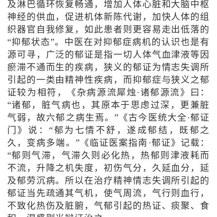
及淋巴循环恢复畅通，增加人体心脏和大脑中枢
神经的供血，促进机体新陈代谢，加快人体的组
织器官自我修复，如此患者则更容易走出低落的
“抑郁状态”。中医在对抑郁症病机的认识也是有
源可寻，广泛的郁证是指一切人体气血津液等因
瘀滞不通而生的疾病，狭义的郁证为情志失调所
引起的一类由精神性疾病，而抑郁症与狭义之郁
证较为相符，《杂病源流犀烛·诸郁源流》曰：
“诸郁，脏气病也，其原本于思虑过深，更兼脏
气弱，故六郁之病生焉。”《古今医统大全·郁证
门》说：“郁为七情不舒，遂成郁结，既郁之
久，变病多端。”《临证医案指南·郁证》记载：
“郁则气滞，气滞久则必化热，热郁则津液耗而
不流，升降之机失度，初伤气分，久延血分，延
及郁劳沉病。所以在治疗精神情志失调所引起的
郁证当先疏通其气机，使气周流，气行则血行，
不致化热伤及脏腑，气郁引起的热证、痰聚、食