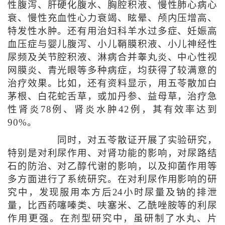
性腹泻、肝硬化腹水、胸腔积液、慢性肺心病心
衰、慢性充血性心力衰竭、眩晕、颅内压增高、
特发性水肿。还有用治妇科羊水过多症、妊娠高
血压症与婴儿腹泻、小儿鞘膜积液、小儿神经性
尿频及关节腔积液、淋病合并睾丸炎、中心性视
网膜炎、青光眼等多种病症，均获得了较满意的
治疗效果。比如，还有资料显示，用五苓散加白
茅根、白花蛇舌草，或加丹参、益母草，治疗急
性肾炎78例、肾炎水肿42例，其有效率达到
90%。
同时，对五苓散证开展了实验研究，
特别是对利尿作用、对肾功能的影响，对尿路结
石的防治、对乙醇代谢的影响，以及抑菌作用等
多方面进行了系统研究。在对利尿作用影响的研
究中，发现服用本方后24小时尿量及钠的排泄
量，比西药噻嗪类、呋塞米、乙酰唑胺等的利尿
作用更强。在剂型研究中，虽研制了水丸、片