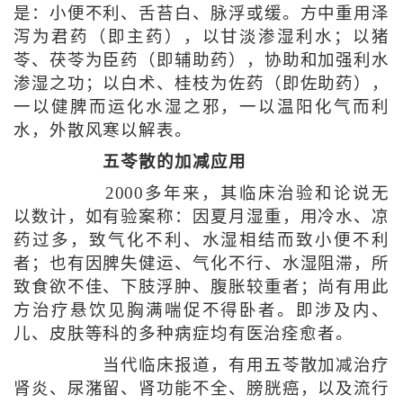
是：小便不利、舌苔白、脉浮或缓。方中重用泽
泻为君药（即主药），以甘淡渗湿利水；以猪
苓、茯苓为臣药（即辅助药），协助和加强利水
渗湿之功；以白术、桂枝为佐药（即佐助药），
一以健脾而运化水湿之邪，一以温阳化气而利
水，外散风寒以解表。
五苓散的加减应用
2000多年来，其临床治验和论说无
以数计，如有验案称：因夏月湿重，用冷水、凉
药过多，致气化不利、水湿相结而致小便不利
者；也有因脾失健运、气化不行、水湿阻滞，所
致食欲不佳、下肢浮肿、腹胀较重者；尚有用此
方治疗悬饮见胸满喘促不得卧者。即涉及内、
儿、皮肤等科的多种病症均有医治痊愈者。
当代临床报道，有用五苓散加减治疗
肾炎、尿潴留、肾功能不全、膀胱癌，以及流行