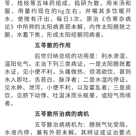
苓、桂枝等五味药组成，捣研为散，用米汤和
服，用量约现在的6g左右，并嘱其多饮暖开
水，使微有汗出，每日3次。原治《伤寒杂病
论》中所称的太阳病表邪未解，内传太阳膀胱之
腑，水蓄下焦，形成太阳经腑同病者。
五苓散的作用
后世归纳总结的功用是：利水渗湿、
温阳化气。主治下列三类病证，一是太阳膀胱蓄
水证，见小便不利、头痛微热、烦渴欲饮、甚则
水入即吐、舌苔白、脉浮者；二是水湿内停证，
见水肿、泄泻、小便不利，以及霍乱者；三是痰
饮，见脐下动悸、吐涎沫而头眩晕，或短气而咳
者。
五苓散所治病的病机
五苓散治病病机为：膀胱气化受阻，
水液内停，兼有外邪未解。其辨证或证治要点