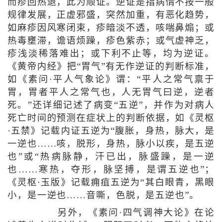
而疹回热退，此为顺证。逆证是指病情不按一般
规律发展，正虚邪盛，突然加重，有恶化趋势，
如麻疹因风寒闭束，疹暗淡不透，咳喘鼻煽；或
热毒壅滞，谵语烦躁，疹色紫赤；或气虚神乏，
疹浅淡稀落难出；或下利不止等，均为逆证。
《黄帝内经》把“胃气”有无作逆证的判断标准，
如《素问·平人气象论》谓：“平人之常气禀于
胃，胃者平人之常气也，人无胃气曰逆，逆者
死。”还详细记述了病变“五逆”，并作为对病人
死亡时间的预测在症状上的判断依据，如《灵枢
·五禁》记载内证五逆为“腹胀，身热，脉大，是
一逆也……咳，脱形，身热，脉小以疾，是五逆
也”或“热病脉静，汗已出，脉盛躁，是一逆
也……寒热，夺形，脉坚搏，是谓五逆也”；
《灵枢·玉版》记载痈疽五逆为“其白眼青，黑眼
小，是一逆也……音嘶，色脱，是五逆也”。
另外，《素问·四气调神大论》在论