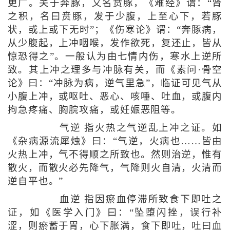
更广。关于奔豚，又名贲豚，《难经》谓：“肾
之积，名曰贲豚，发于少腹，上至心下，若豚
状，或上或下无时”；《伤寒论》谓：“奔豚病，
从少腹起，上冲咽喉，发作欲死，复还止，皆从
惊恐得之”。一般认为由七情内伤，寒水上逆所
致。其上冲之理多与冲脉有关，而《素问·骨空
论》曰：“冲脉为病，逆气里急”，临证可见气从
小腹上冲，或呕吐、恶心、咳唾、吐血，或腹内
拘急疼痛、胸脘攻痛，或妊娠恶阻等。
气逆 指火热之气逆乱上冲之证。如
《杂病源流犀烛》曰：“气逆，火病也……皆由
火热上冲，气不得顺之所致也。然则治逆，惟有
散火，而散火必先降气，气降则火自清，火清而
逆自平也。”
血逆 指因瘀血停滞所致食下即吐之
证，如《医学入门》曰：“坠堕闪挫，误行补
涩，则瘀蓄于胃，心下胀满，食下即吐，吐曰血