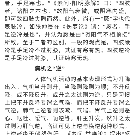
者，手足寒也。”《素问·阳明脉解》曰：“四肢
者，诸阳之本也。”故阳气衰微，或阴寒内盛，
即可致四肢失煦而然。此外，尚有一“厥”字也代
表肢冷，如张仲景在《伤寒论》谓：“厥者，手
足逆冷是也”，并认为厥是由“阴阳气不相顺接”
所致。至于二者的区别，一般的观点是，四肢厥
冷是手足冷不过肘膝，其证有寒有热；四肢逆冷
是手足冷过肘膝，其证纯寒无热。
病机之“逆”
人体气机活动的基本表现形式为升降
出入。气机当升则升，当降则降则为顺；不升反
降，或不降反升，或升之太过则为逆，只是习惯
上把不升反降者谓之气陷，而把不降反升者谓之
气逆。肺气上逆者则咳嗽、气喘，胃气上逆则恶
心、呕吐、嗳气、呃逆等。肝主升发，然升之太
过则为肝气逆，临证可见上逆与横逆两种形式。
上逆者缘于郁怒伤肝，《素问·举痛论》提出“怒