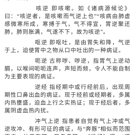
咳逆 即咳嗽。如《诸病源候论》
曰：“咳逆者，是咳嗽而气逆上也”“咳病由肺虚
感微寒所成，寒搏于气，气不得宣，胃逆聚还
肺，肺则胀满，气遂不下，故为咳逆”。
呕逆 即呕吐，是由胃失和降，气逆
于上，迫使胃中之物从口中吐出的一种病证。
呃逆 古称哕、哕逆，指胃气上逆动
膈，以喉间呃呃连声，声短而频，令人不能自制
为主要表现的病证。
逆经 指经期中或行经前后，出现周
期性口鼻出血的病证。现于经前或经期者，多属
内热壅盛，迫血上行之实热证；现于经后者，多
属阴虚血热内扰。
冲气上逆 指患者自觉有气上冲或气
逆攻冲、有形可征的病证，与“奔豚”相似而范围