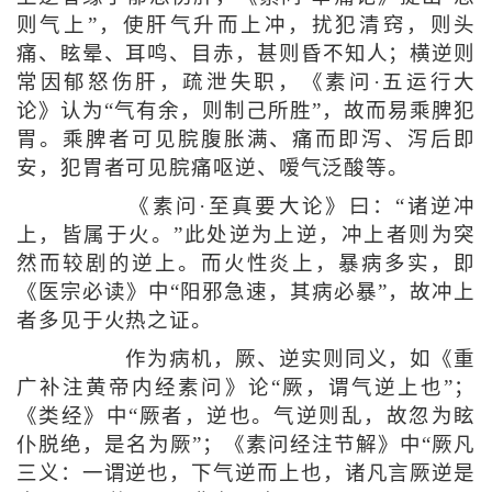
则气上”，使肝气升而上冲，扰犯清窍，则头
痛、眩晕、耳鸣、目赤，甚则昏不知人；横逆则
常因郁怒伤肝，疏泄失职，《素问·五运行大
论》认为“气有余，则制己所胜”，故而易乘脾犯
胃。乘脾者可见脘腹胀满、痛而即泻、泻后即
安，犯胃者可见脘痛呕逆、嗳气泛酸等。
《素问·至真要大论》曰：“诸逆冲
上，皆属于火。”此处逆为上逆，冲上者则为突
然而较剧的逆上。而火性炎上，暴病多实，即
《医宗必读》中“阳邪急速，其病必暴”，故冲上
者多见于火热之证。
作为病机，厥、逆实则同义，如《重
广补注黄帝内经素问》论“厥，谓气逆上也”；
《类经》中“厥者，逆也。气逆则乱，故忽为眩
仆脱绝，是名为厥”；《素问经注节解》中“厥凡
三义：一谓逆也，下气逆而上也，诸凡言厥逆是