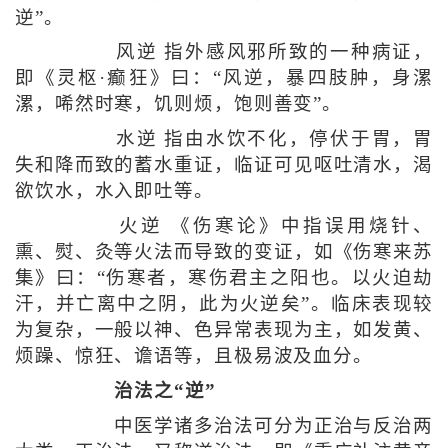
逆”。
风逆 指外感风邪所致的一种病证，
即《灵枢·癫狂》曰：“风逆，暴四肢肿，身漯
漯，唏然时寒，饥则烦，饱则善变”。
水逆 指由水饮不化，停伏于胃，胃
失和降而致的蓄水重证，临证可见呕吐清水，渴
欲饮水，水入即吐等。
火逆 《伤寒论》中指误用烧针、
熏、熨、灸等火法而导致的变证，如《伤寒来苏
集》曰：“伤寒者，寒伤君主之阳也。以火迫劫
汗，并亡离中之阴，此为火逆矣”。临床表现较
为复杂，一般以神、色异常表现为主，如发黄、
烦躁、惊狂、谵语等，且极易波及血分。
治法之“逆”
中医学诸多治法可分为正治与反治两