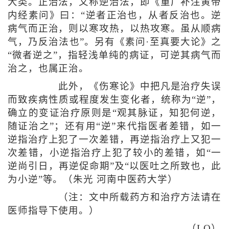
大类。正治法，又称逆治法，即《重广补注黄帝
内经素问》曰：“逆者正治也，从者反治也。逆
病气而正治，则以寒攻热，以热攻寒。虽从顺病
气，乃反治法也”。另有《素问·至真要大论》之
“微者逆之”，指轻浅单纯的病证，可逆其病气而
治之，也属正治。
此外，《伤寒论》中把凡是治疗失误
而致疾病性质或程度发生变化者，统称为“逆”，
确立的变证治疗原则是“观其脉证，知犯何逆，
随证治之”；还有用“逆”来代指医者差错，如一
逆指治疗上犯了一次差错，再逆指治疗上又犯一
次差错，小逆指治疗上犯了较小的差错，如“一
逆尚引日，再逆促命期”及“以医吐之所致也，此
为小逆”等。（朱光 河南中医药大学）
（注：文中所载药方和治疗方法请在
医师指导下使用。）
（LQ）