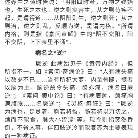
述养生之道时告诫：“阴阳四时者，万物之终始
也，生死之本也。逆之则灾害生，从之则苛疾不
起，是谓得道……从阴阳则生，逆之则死；从之
则治，逆之则乱，反顺为逆，是谓内格。”所谓
内格，则是指《素问直解》中的“阴不交阳，阳
不交阴，上下表里不通”。
病名之“逆”
厥逆 此病始见于《黄帝内经》，但
所指不一，如《素问·奇病论》曰：“人有病头痛
以数岁不已……当有所犯大寒，内至骨髓，髓者
以脑为主，脑逆故令头痛，齿亦痛，病名曰厥
逆”；《素问·腹中论》曰：“有病膺肿，颈痛胸
满腹胀……名厥逆”；《灵枢·癫狂》曰：“厥逆
为病也，足暴清，胸若将裂，肠若将以刀切之，
烦而不能食，脉大小皆涩”等。现今则指突然昏
倒，不省人事，伴四肢逆冷而能复苏为主要表现
的一种病证。