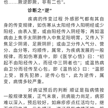
也……厥逆即厥，非有二也”。
诊断之“逆”
疾病的传变过程 外感邪气都有其自
身的传变规律，如伤寒从太阳经传入阳明经或少
阳经，由表入里，或由阳经传入阴经等；再如温
病由上焦手太阴肺传入中焦足阳明胃，又传入下
焦足少阴肾、足厥阴肝；或由卫分传入气分、营
分、血分等，均顺传，属常，为疾病发展的一般
规律。而如伤寒直中，即《医学心悟》曰：“初
起不由阳经传入，而径中三阴者也”；或温热病
由卫分而径传至心包，即《温热论》曰：“温邪
上受，首先犯肺，逆传心包”，此为逆传，属
变，病情多较严重。
对病证预后的判断 顺证是指病情按
一般规律发展，正气未衰，抗病能力尚足，病邪
难以深入，预后较好，如麻疹疹点红活均匀，继