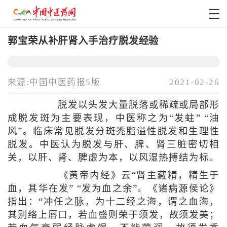
郭宝荣从补肝肾入手治疗脱发经验
来源:中国中医药报5版
2021-02-26
脱发以头发大量脱落或稀疏或局部形
成脱发斑为主要表现，中医称之为“发蛀” “油
风”。临床常见脱发分斑秃脂溢性脱发和生理性
脱发。中医认为脱发与肝、脾、肾三脏密切相
关，以肝、肾、脾虚为本，以风湿热搏结为标。
《黄帝内经》云“肾主藏精，精生于
血，其华在发” “发为血之余”。《诸病源侯论》
指出：“冲任之脉，为十二经之海，谓之血海，
其别络上唇口，若血盛则荣于须发，故须发美；