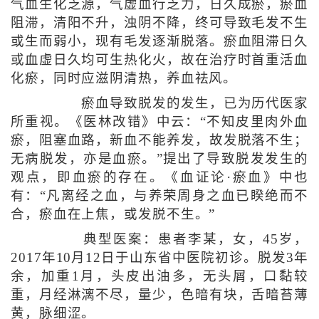
气血生化乏源，气虚血行乏力，日久成瘀，瘀血
阻滞，清阳不升，浊阴不降，终可导致毛发不生
或生而弱小，现有毛发逐渐脱落。瘀血阻滞日久
或血虚日久均可生热化火，故在治疗时首重活血
化瘀，同时应滋阴清热，养血祛风。
瘀血导致脱发的发生，已为历代医家
所重视。《医林改错》中云：“不知皮里肉外血
瘀，阻塞血路，新血不能养发，故发脱落不生；
无病脱发，亦是血瘀。”提出了导致脱发发生的
观点，即血瘀的存在。《血证论·瘀血》中也
有：“凡离经之血，与养荣周身之血已睽绝而不
合，瘀血在上焦，或发脱不生。”
典型医案：患者李某，女，45岁，
2017年10月12日于山东省中医院初诊。脱发3年
余，加重1月，头皮出油多，无头屑，口黏较
重，月经淋漓不尽，量少，色暗有块，舌暗苔薄
黄，脉细涩。