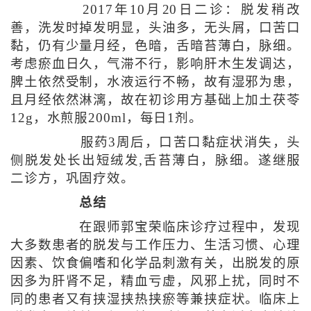
2017年10月20日二诊：脱发稍改
善，洗发时掉发明显，头油多，无头屑，口苦口
黏，仍有少量月经，色暗，舌暗苔薄白，脉细。
考虑瘀血日久，气滞不行，影响肝木生发调达，
脾土依然受制，水液运行不畅，故有湿邪为患，
且月经依然淋漓，故在初诊用方基础上加土茯苓
12g，水煎服200ml，每日1剂。
服药3周后，口苦口黏症状消失，头
侧脱发处长出短绒发,舌苔薄白，脉细。遂继服
二诊方，巩固疗效。
总结
在跟师郭宝荣临床诊疗过程中，发现
大多数患者的脱发与工作压力、生活习惯、心理
因素、饮食偏嗜和化学品刺激有关，出脱发的原
因多为肝肾不足，精血亏虚，风邪上扰，同时不
同的患者又有挟湿挟热挟瘀等兼挟症状。临床上