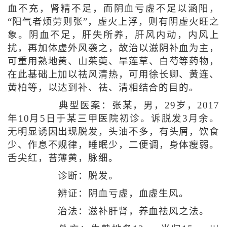
血不充，肾精不足，而阴血亏虚不足以涵阳，
“阳气者烦劳则张”，虚火上浮，则有阴虚火旺之
象。阴血不足，肝失所养，肝风内动，内风上
扰，再加体虚外风袭之，故治以滋阴补血为主，
可重用熟地黄、山茱萸、旱莲草、白芍等药物，
在此基础上加以祛风清热，可用徐长卿、黄连、
黄柏等，以达到补、祛、清相结合的目的。
典型医案：张某，男，29岁，2017
年10月5日于某三甲医院初诊。诉脱发3月余。
无明显诱因出现脱发，头油不多，有头屑，饮食
少、作息不规律，睡眠少，二便调，身体瘦弱。
舌尖红，苔薄黄，脉细。
诊断：脱发。
辨证：阴血亏虚，血虚生风。
治法：滋补肝肾，养血祛风之法。