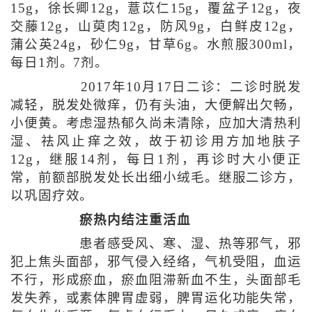
15g，徐长卿12g，薏苡仁15g，覆盆子12g，夜
交藤12g，山萸肉12g，防风9g，白鲜皮12g，
蒲公英24g，砂仁9g，甘草6g。水煎服300ml，
每日1剂。7剂。
2017年10月17日二诊：二诊时脱发
减轻，脱发处微痒，仍有头油，大便解出欠畅，
小便黄。考虑湿热郁久尚未清除，应加大清热利
湿、祛风止痒之效，故于初诊用方加地肤子
12g，继服14剂，每日1剂，再诊时大小便正
常，前额部脱发处长出细小绒毛。继服二诊方，
以巩固疗效。
瘀热内结注重活血
患者感受风、寒、湿、热等邪气，邪
犯上焦头面部，邪气侵入经络，气机受阻，血运
不行，形成瘀血，瘀血阻滞新血不生，头面部毛
发失养，或素体脾胃虚弱，脾胃运化功能失常，