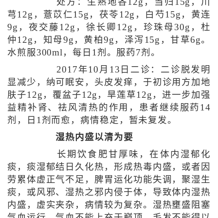
处方：生熟地各12g，当归15g，川
芎12g，薏苡仁15g，茯苓12g，白芍15g，黄连
9g，夜交藤12g，徐长卿12g，珍珠母30g，杜
仲12g，知母9g，黄柏9g，泽泻15g，甘草6g。
水煎服300ml，每日1剂。服药7剂。
2017年10月13日二诊：二诊脱发明
显减少，纳可眠安，头皮发痒，于初诊用方加地
肤子12g，覆盆子12g，旱莲草12g，进一步加强
益精补肾、祛风清热的作用，患者继续服药14
剂，日1剂而愈，病情稳定，暂未复发。
湿热内盛以清为要
长期饮食肥甘厚味，在体内湿郁化
痰，痰湿郁结日久化热，形成热毒内盛，或者因
劳累体虚正气不足，脾胃运化功能失调，聚湿生
痰，或风邪、湿热之邪内侵于体，导致体内湿热
内盛，虚实夹杂，病情较为复杂。湿热壅盛阻塞
气血运行，气血不能上充于巅顶，毛发不能得以