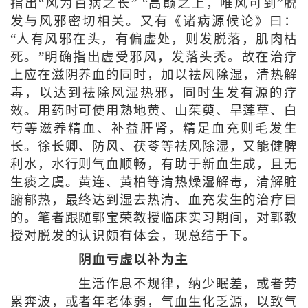
指出“风为百病之长” “高巅之上，唯风可到”脱
发与风邪密切相关。又有《诸病源候论》曰：
“人有风邪在头，有偏虚处，则发脱落，肌肉枯
死。”明确指出虚受邪风，发落头秃。故在治疗
上应在滋阴养血的同时，加以祛风除湿，清热解
毒，以达到祛除风湿热邪，同时生发有源的疗
效。用药时可使用熟地黄、山茱萸、旱莲草、白
芍等滋养精血、补益肝肾，精足血充则毛发生
长。徐长卿、防风、茯苓等祛风除湿，又能健脾
利水，水行则气血顺畅，有助于新血生成，且无
生痰之虞。黄连、黄柏等清热燥湿解毒，清解脏
腑郁热，最终达到湿去热清、血充发生的治疗目
的。笔者跟随郭宝荣教授临床实习期间，对郭教
授对脱发的认识颇有体会，现总结于下。
阴血亏虚以补为主
生活作息不规律，纳少眠差，或者劳
累奔波，或者年老体弱，气血生化乏源，以致气