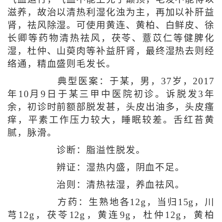
滋养，故治以清热利湿化浊为主，再加以补肝益
肾，祛风除湿。可使用黄连、黄柏、白鲜皮、徐
长卿等药物清热祛风，茯苓、薏苡仁等健脾化
湿，杜仲、山萸肉等补益肝肾，最终湿热去则经
络通，精血盛则毛发长。
典型医案：于某，男，37岁，2017
年10月9日于某三甲中医院初诊。诉脱发3年
余，初诊时前额部脱发甚，头皮出油多，头皮瘙
痒，平素工作压力较大，睡眠较差。舌红苔黄
腻，脉滑。
诊断：脂溢性脱发。
辨证：湿热内盛，阴血不足。
治则：清热祛湿，养血祛风。
方药：生熟地各12g，当归15g，川
芎12g，茯苓12g，黄连9g，杜仲12g，黄柏