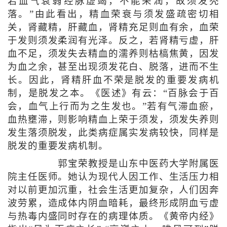
若血气衰弱经脉虚竭，不能荣润，故须发秃
落。”由此看出，精血荣衰与须发盛疏密切相
关，肾藏精，肝藏血，肾精充足则血有余，血荣
于发则须发柔润有光泽。反之，若肾精亏虚，肝
血不足，须发失去精血的濡养则枯槁焦黄，因发
为血之余，甚至出现须发花白、脱落，进而不生
长。因此，肾精肝血不荣是脱发的重要发病机
制，是脱发之本。《医述》有云：“百脉会于百
会，血气上行而为之生发也。”若有气滞血瘀，
血热壅滞，则影响精血上荣于须发，须发失养则
发生落须脱发，此类病症属实发病较快，同样是
脱发的重要发病机制。
郭宝荣教授是山东中医药大学附属医
院主任医师。她认为现代人因工作、生活压力相
对以前更加沉重，社会生活更加复杂，人们因奔
波劳累，造成体内阴血暗耗，最终形成阴血亏虚
与热毒内盛同时存在的病理体质。《黄帝内经》