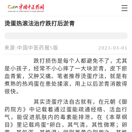
烫蛋热滚法治疗跌打后淤青
来源:中国中医药报5版
2021-03-01
跌打损伤是每个人都避免不了，尤其
是小孩子，经常不小心摔了一大块淤青，皮下瘀
血青紫，又肿又痛。笔者推荐烫蛋疗法，就是有
煮熟的热鸡蛋在患处揉滚，用上以后淤青消散得
很快。
其实烫蛋疗法自古就有，在元朝《御
药院方》中记载着通过蛋能疏通经络、活血行
气，能促进肌肤内的毒素能排泄。在《本草纲
目》里记载鸡蛋“卵白，其气清，其性微寒；卵