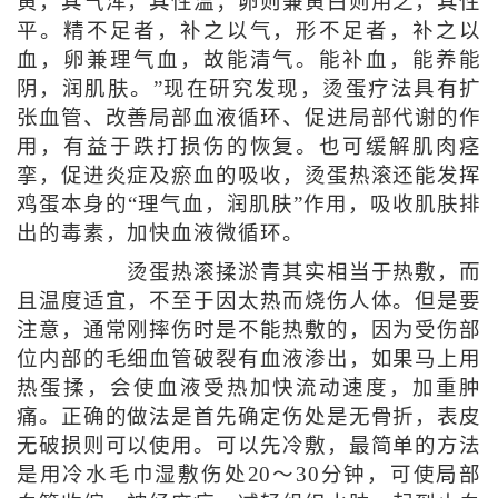
黄，其气浑，其性温；卵则兼黄白则用之，其性
平。精不足者，补之以气，形不足者，补之以
血，卵兼理气血，故能清气。能补血，能养能
阴，润肌肤。”现在研究发现，烫蛋疗法具有扩
张血管、改善局部血液循环、促进局部代谢的作
用，有益于跌打损伤的恢复。也可缓解肌肉痉
挛，促进炎症及瘀血的吸收，烫蛋热滚还能发挥
鸡蛋本身的“理气血，润肌肤”作用，吸收肌肤排
出的毒素，加快血液微循环。
烫蛋热滚揉淤青其实相当于热敷，而
且温度适宜，不至于因太热而烧伤人体。但是要
注意，通常刚摔伤时是不能热敷的，因为受伤部
位内部的毛细血管破裂有血液渗出，如果马上用
热蛋揉，会使血液受热加快流动速度，加重肿
痛。正确的做法是首先确定伤处是无骨折，表皮
无破损则可以使用。可以先冷敷，最简单的方法
是用冷水毛巾湿敷伤处20～30分钟，可使局部