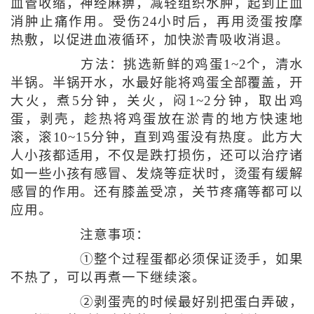
血管收缩，神经麻痹，减轻组织水肿，起到止血
消肿止痛作用。受伤24小时后，再用烫蛋按摩
热敷，以促进血液循环，加快淤青吸收消退。
方法：挑选新鲜的鸡蛋1~2个，清水
半锅。半锅开水，水最好能将鸡蛋全部覆盖，开
大火，煮5分钟，关火，闷1~2分钟，取出鸡
蛋，剥壳，趁热将鸡蛋放在淤青的地方快速地
滚，滚10~15分钟，直到鸡蛋没有热度。此方大
人小孩都适用，不仅是跌打损伤，还可以治疗诸
如一些小孩有感冒、发烧等症状时，烫蛋有缓解
感冒的作用。还有膝盖受凉，关节疼痛等都可以
应用。
注意事项：
①整个过程蛋都必须保证烫手，如果
不热了，可以再煮一下继续滚。
②剥蛋壳的时候最好别把蛋白弄破，