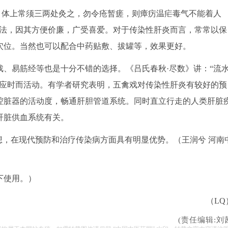
体上常须三两处灸之，勿令疮暂瘥，则瘴疠温疟毒气不能着人
方法，因其方便价廉，广受喜爱。对于传染性肝炎而言，常常以保
穴位。当然也可以配合中药贴敷、拔罐等，效果更好。
易筋经等也是十分不错的选择。《吕氏春秋·尽数》讲：“流
亦应时而活动。有学者研究表明，五禽戏对传染性肝炎有较好的预
腔脏器的活动度，畅通肝胆管道系统。同时直立行走的人类肝脏
肝脏供血系统有关。
，在现代预防和治疗传染病方面具有明显优势。（王润兮 河南
下使用。）
（LQ
(责任编辑:刘