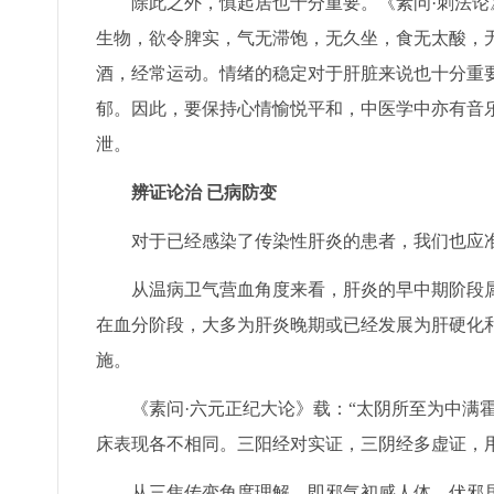
除此之外，慎起居也十分重要。《素问·刺法论》
生物，欲令脾实，气无滞饱，无久坐，食无太酸，
酒，经常运动。情绪的稳定对于肝脏来说也十分重
郁。因此，要保持心情愉悦平和，中医学中亦有音
泄。
辨证论治 已病防变
对于已经感染了传染性肝炎的患者，我们也应准
从温病卫气营血角度来看，肝炎的早中期阶段属
在血分阶段，大多为肝炎晚期或已经发展为肝硬化
施。
《素问·六元正纪大论》载：“太阴所至为中满霍
床表现各不相同。三阳经对实证，三阴经多虚证，
从三焦传变角度理解，即邪气初感人体，伏邪居