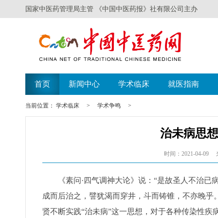
国家中医药管理局主管 《中国中医药报》社有限公司主办
首页
新闻中心
学术临床
就医指南
当前位置：
学术临床
>
学术争鸣
>
治未病思
时间：2021-04-09
《素问·四气调神大论》说：“是故圣人不治已病
成而后治之，譬犹渴而穿井，斗而铸锥，不亦晚乎。
贤不断实践“治未病”这一思想，对于各种传染性疾