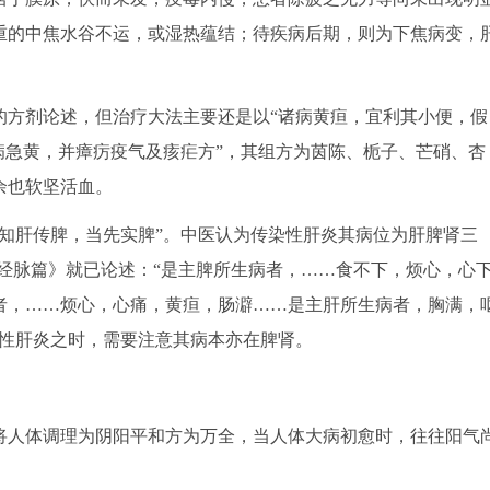
重的中焦水谷不运，或湿热蕴结；待疾病后期，则为下焦病变，
方剂论述，但治疗大法主要还是以“诸病黄疸，宜利其小便，假
病急黄，并瘴疠疫气及痎疟方”，其组方为茵陈、栀子、芒硝、杏
余也软坚活血。
肝传脾，当先实脾”。中医认为传染性肝炎其病位为肝脾肾三
经脉篇》就已论述：“是主脾所生病者，……食不下，烦心，心
者，……烦心，心痛，黄疸，肠澼……是主肝所生病者，胸满，
染性肝炎之时，需要注意其病本亦在脾肾。
人体调理为阴阳平和方为万全，当人体大病初愈时，往往阳气