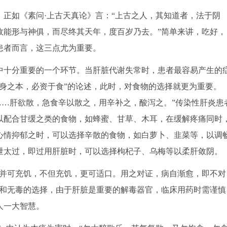
如《素问·上古天真论》言：“上古之人，其知道者，法于阴
故能形与神俱，而尽终其天年，度百岁乃去。”简单来讲，吃好，
患者而言，这三点尤为重要。
十分重要的一个环节。当肝脏代谢失常时，患者最容易产生的
身之本，必资于食”的论述，此时，对食物的选择就更为重要。
……肝欲散，急食辛以散之，用辛补之，酸泻之。”传染性肝炎患
以配合甘缓之类的食物，如蜂蜜、甘草、木耳，在缓解疼痛同时
心情抑郁之时，可以选择辛散的食物，如白萝卜、韭菜等，以调
泄太过，即过用肝脏时，可以选择枸杞子、乌梅等以柔肝敛阴。
并可充饥，不但充饥，更可适口。用之对证，病自渐愈，即不对
全和无毒的选择，由于肝脏是重要的解毒器官，临床用药时需谨慎
人一大智慧。