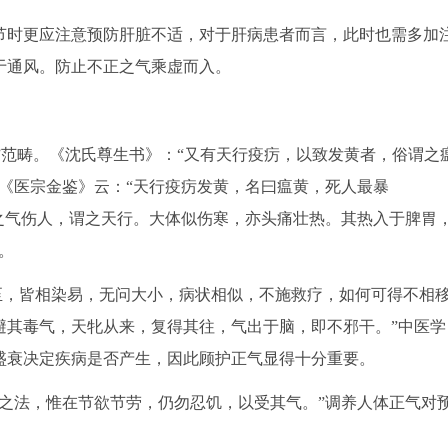
时更应注意预防肝脏不适，对于肝病患者而言，此时也需多加
于通风。防止不正之气乘虚而入。
”范畴。《沈氏尊生书》：“又有天行疫疠，以致发黄者，俗谓之
《医宗金鉴》云：“天行疫疠发黄，名曰瘟黄，死人最暴
之气伤人，谓之天行。大体似伤寒，亦头痛壮热。其热入于脾胃
。
，皆相染易，无问大小，病状相似，不施救疗，如何可得不相
避其毒气，天牝从来，复得其往，气出于脑，即不邪干。”中医学
盛衰决定疾病是否产生，因此顾护正气显得十分重要。
法，惟在节欲节劳，仍勿忍饥，以受其气。”调养人体正气对