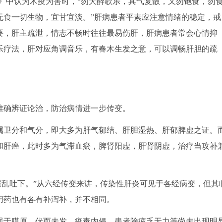
中认为木疫为害时，“勿大醉歌乐，其气复散，又勿饱食，勿
无食一切生物，宜甘宜淡。”肝病患者平素应注意情绪的稳定，戒
要，肝主疏泄，情志不畅时往往最易伤肝，肝病患者常会心情抑
乐疗法，肝对应角调音乐，有春木生发之意，可以调畅肝胆的疏
确辨证论治，防治病情进一步传变。
卫分和气分，即大多为肝气郁结、肝胆湿热、肝郁脾虚之证。
和肝癌，此时多为气滞血瘀，脾肾阳虚，肝肾阴虚，治疗当攻补
乱吐下。”从六经传变来讲，传染性肝炎可见于各经病变，但其
用药也有各有补泻补，并不相同。
于膜原，伏而未发，疫毒内侵，患者除疲乏无力等尚未出现明