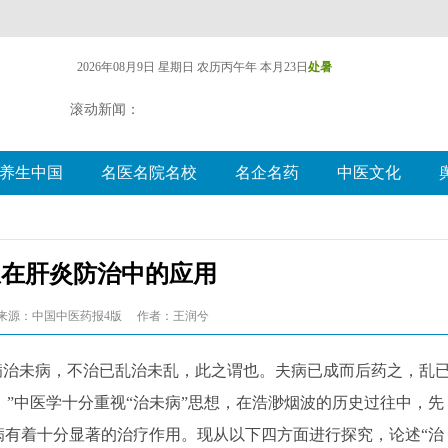
2026年08月9日 星期日
农历丙午年 本月23日
处暑
滚动新闻：
养生中国
名医名院名校
名企名药
中医文化
想在肝炎防治中的应用
来源：中国中医药报4版
作者：王润兮
治未病，不治已乱治未乱，此之谓也。夫病已成而后药之，乱
”中医学十分重视“治未病”思想，在浩渺烟波的历史过往中，先
病有着十分显著的治疗作用。现从以下四方面进行探究，论述“治