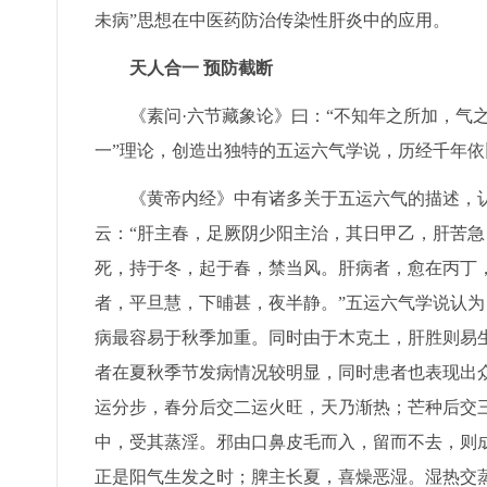
未病”思想在中医药防治传染性肝炎中的应用。
天人合一 预防截断
《素问·六节藏象论》曰：“不知年之所加，气之
一”理论，创造出独特的五运六气学说，历经千年
《黄帝内经》中有诸多关于五运六气的描述，认为
云：“肝主春，足厥阴少阳主治，其日甲乙，肝苦
死，持于冬，起于春，禁当风。肝病者，愈在丙丁
者，平旦慧，下晡甚，夜半静。”五运六气学说认
病最容易于秋季加重。同时由于木克土，肝胜则易
者在夏秋季节发病情况较明显，同时患者也表现出
运分步，春分后交二运火旺，天乃渐热；芒种后交
中，受其蒸淫。邪由口鼻皮毛而入，留而不去，则
正是阳气生发之时；脾主长夏，喜燥恶湿。湿热交