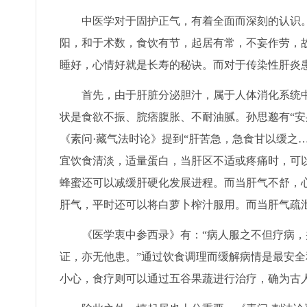
中医学对于固护正气，有着全面而深刻的认识。正
阳，和于术数，食饮有节，起居有常，不妄作劳，
睡好，心情好就是长寿的秘诀。而对于传染性肝炎
首先，由于肝脏分泌胆汁，属于人体消化系统中
状是食欲不振、脘痞腹胀、不耐油腻。孙思邈有“安
《素问·藏气法时论》提到“肝苦急，急食甘以缓之
宜饮食清淡，适量蛋白，当肝区不适或疼痛时，可
蜂蜜还可以减缓肝硬化发展进程。而当肝气不舒，
肝气，平时还可以将白萝卜榨汁服用。而当肝气疏
《医学衷中参西录》有：“病人服之不但疗病，
证，亦无他患。”通过饮食调理而缓解病情是最安
小心，食疗则可以通过五谷果蔬进行治疗，确为古