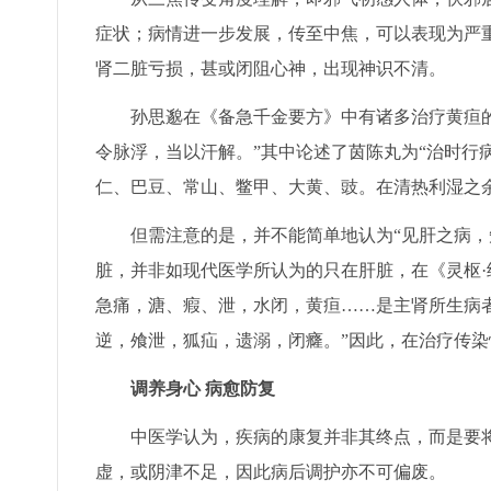
症状；病情进一步发展，传至中焦，可以表现为严
肾二脏亏损，甚或闭阻心神，出现神识不清。
孙思邈在《备急千金要方》中有诸多治疗黄疸的
令脉浮，当以汗解。”其中论述了茵陈丸为“治时行
仁、巴豆、常山、鳖甲、大黄、豉。在清热利湿之
但需注意的是，并不能简单地认为“见肝之病，知
脏，并非如现代医学所认为的只在肝脏，在《灵枢·
急痛，溏、瘕、泄，水闭，黄疸……是主肾所生病
逆，飧泄，狐疝，遗溺，闭癃。”因此，在治疗传
调养身心 病愈防复
中医学认为，疾病的康复并非其终点，而是要将
虚，或阴津不足，因此病后调护亦不可偏废。