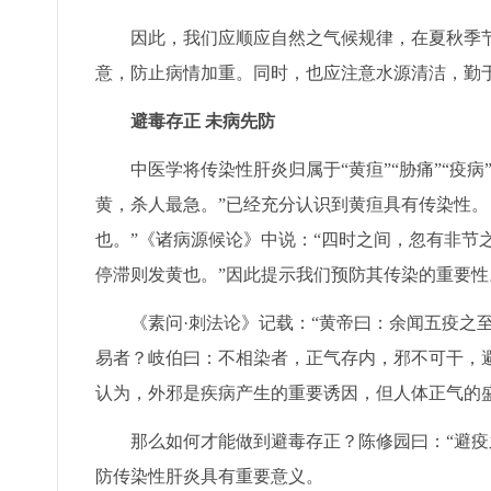
因此，我们应顺应自然之气候规律，在夏秋季节
意，防止病情加重。同时，也应注意水源清洁，勤
避毒存正 未病先防
中医学将传染性肝炎归属于“黄疸”“胁痛”“疫病
黄，杀人最急。”已经充分认识到黄疸具有传染性。
也。”《诸病源候论》中说：“四时之间，忽有非节
停滞则发黄也。”因此提示我们预防其传染的重要性
《素问·刺法论》记载：“黄帝曰：余闻五疫之至
易者？岐伯曰：不相染者，正气存内，邪不可干，
认为，外邪是疾病产生的重要诱因，但人体正气的
那么如何才能做到避毒存正？陈修园曰：“避疫之
防传染性肝炎具有重要意义。