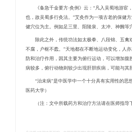
《备急千金要方·灸例》云：“凡入吴蜀地游宦，
也，故吴蜀多行灸法。”艾灸作为一项古老的保健
健穴位为主。例如足三里、阳陵泉、太冲、神阙等
除此之外，传统功法如太极拳、八段锦、五禽戏、
不腐，户枢不蠹。”天地都在不断地运动变化，人
防和治疗作用，因其主要为俯行运动，可以增加腹
病较多，俯行动物则较少出现肝胆疾病，可能与其
“治未病”是中医学中一个十分具有实用性的思想
医药大学）
（注：文中所载药方和治疗方法请在医师指导