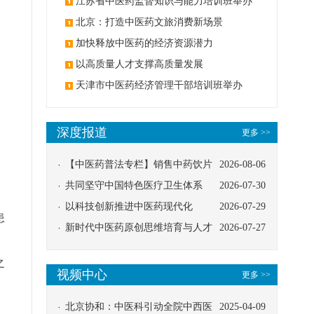
办
江苏省中医药监督知识与能力培训班举办
北京：打造中医药文旅消费新场景
加快释放中医药的经济资源潜力
以高质量人才支撑高质量发展
天津市中医药经济管理干部培训班举办
深度报道
更多 >>
【中医药普法专栏】销售中药饮片
2026-08-06
应告知煎服方法及注意事项
共同坚守中国特色医疗卫生体系
2026-07-30
以科技创新推进中医药现代化
2026-07-29
患
新时代中医药原创思维培育与人才
2026-07-27
发展路径探索
之
视频中心
更多 >>
北京协和：中医科引动全院中西医
2025-04-09