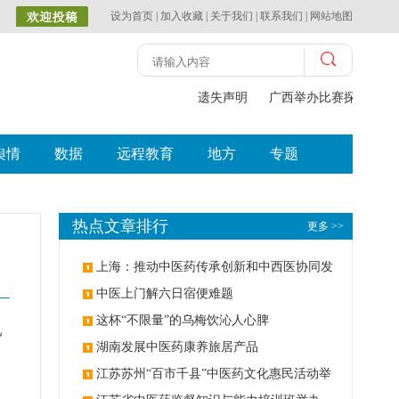
设为首页
|
加入收藏
|
关于我们
|
联系我们
|
网站地图
遗失声明
广西举办比赛探索中（壮
舆情
数据
远程教育
地方
专题
热点文章排行
更多 >>
上海：推动中医药传承创新和中西医协同发
展
中医上门解六日宿便难题
这杯“不限量”的乌梅饮沁人心脾
已
湖南发展中医药康养旅居产品
江苏苏州“百市千县”中医药文化惠民活动举