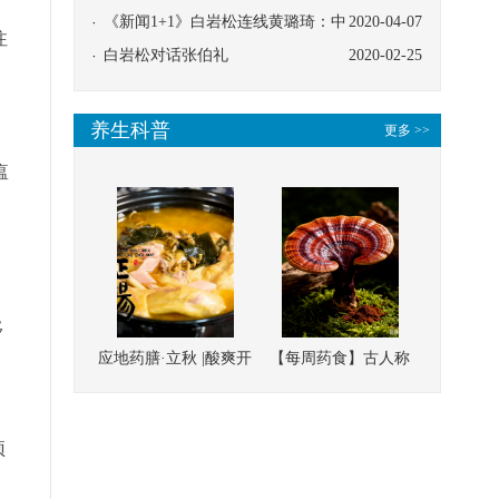
协同
《新闻1+1》白岩松连线黄璐琦：中
2020-04-07
注
医救治的临床效果
白岩松对话张伯礼
2020-02-25
养生科普
更多 >>
瘟
，
移
应地药膳·立秋 |酸爽开
【每周药食】古人称
胃，一口入魂！喝下
它为“仙草”，滋补强
这碗汤，滋阴润燥、
壮、培本固元
预
清热降火