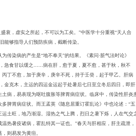
盛衰，虚实之所起，不可以为工矣。”中医学十分重视“天人合
依旧能够指导人们预防疾病，截断传染。
传染病的产生是“地不奉天”的结果。《素问·脏气法时论》
急，急食甘以缓之……病在肝，愈于夏，夏不愈，甚于秋，秋不
，丙丁不愈，加于庚辛，庚辛不死，持于壬癸，起于甲乙。肝病
为，金克木，主运的四运金运起于处暑后七日至立冬后四日，即肝
生土病，易表现为呕吐腹胀等脾胃病症状。临床中，传染性肝炎
众多脾胃病症状。而王孟英《随息居重订霍乱论》中也论述：“五
三运土旺，地乃渐湿。湿热之气上腾，烈日之暑下烁，人在气交
成温热暑疫诸病，霍乱特其一证也。”春天与肝相应，肝主疏泄，
蒸，则易发为黄疸。