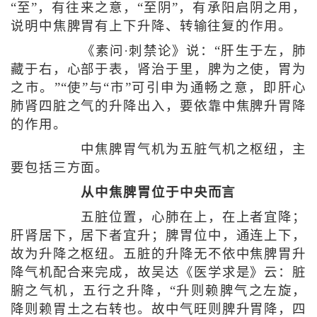
“至”，有往来之意，“至阴”，有承阳启阴之用，
说明中焦脾胃有上下升降、转输往复的作用。
《素问·刺禁论》说：“肝生于左，肺
藏于右，心部于表，肾治于里，脾为之使，胃为
之市。”“使”与“市”可引申为通畅之意，即肝心
肺肾四脏之气的升降出入，要依靠中焦脾升胃降
的作用。
中焦脾胃气机为五脏气机之枢纽，主
要包括三方面。
从中焦脾胃位于中央而言
五脏位置，心肺在上，在上者宜降；
肝肾居下，居下者宜升；脾胃位中，通连上下，
故为升降之枢纽。五脏的升降无不依中焦脾胃升
降气机配合来完成，故吴达《医学求是》云：脏
腑之气机，五行之升降，“升则赖脾气之左旋，
降则赖胃土之右转也。故中气旺则脾升胃降，四