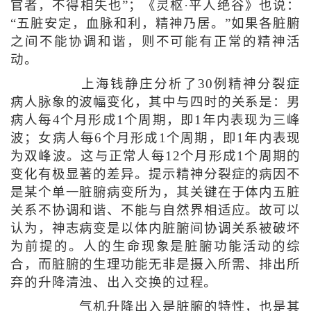
官者，不得相失也”；《灵枢·平人绝谷》也说：
“五脏安定，血脉和利，精神乃居。”如果各脏腑
之间不能协调和谐，则不可能有正常的精神活
动。
上海钱静庄分析了30例精神分裂症
病人脉象的波幅变化，其中与四时的关系是：男
病人每4个月形成1个周期，即1年内表现为三峰
波；女病人每6个月形成1个周期，即1年内表现
为双峰波。这与正常人每12个月形成1个周期的
变化有极显著的差异。提示精神分裂症的病因不
是某个单一脏腑病变所为，其关键在于体内五脏
关系不协调和谐、不能与自然界相适应。故可以
认为，神志病变是以体内脏腑间协调关系被破坏
为前提的。人的生命现象是脏腑功能活动的综
合，而脏腑的生理功能无非是摄入所需、排出所
弃的升降清浊、出入交换的过程。
气机升降出入是脏腑的特性，也是其