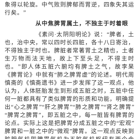
象得以轮旋。中气败则脾郁而胃逆，四象失其运
行矣。”
从中焦脾胃属土，不独主于时着眼
《素问·太阴阳明论》说：“脾者，土
也，治中央，常以四时长四脏，各十八日寄治，
不得独主于时也。脾脏者常著胃土之精也，土者
生万物而法天地，故上下至头足，不得主时
也。”即人体五脏六腑均有脾土之气，故李杲
《脾胃论》中就有“肺之脾胃虚”的论述。明代周
慎斋的《慎斋遗书》进一步发挥了这一观点，他
认为，人体胚胎发生到形成五脏之时，五脏中任
何一脏都具有了类似脾胃的形质和功能，明确提
出“心之脾胃”“肝之脾胃”“肺之脾胃”“肾之脾胃”
“脾胃之脾胃”，即五脏之中，每一脏皆有脾胃的
论点。实际上这是把脾胃分成五脏之中的“宏观”
脾胃和一脏之中的“微观”脾胃。这一观点反映到