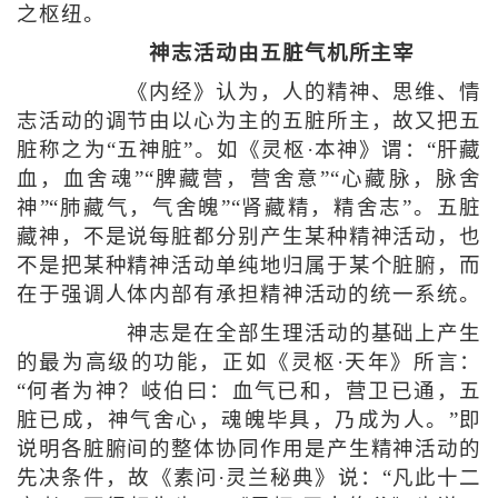
之枢纽。
神志活动由五脏气机所主宰
《内经》认为，人的精神、思维、情
志活动的调节由以心为主的五脏所主，故又把五
脏称之为“五神脏”。如《灵枢·本神》谓：“肝藏
血，血舍魂”“脾藏营，营舍意”“心藏脉，脉舍
神”“肺藏气，气舍魄”“肾藏精，精舍志”。五脏
藏神，不是说每脏都分别产生某种精神活动，也
不是把某种精神活动单纯地归属于某个脏腑，而
在于强调人体内部有承担精神活动的统一系统。
神志是在全部生理活动的基础上产生
的最为高级的功能，正如《灵枢·天年》所言：
“何者为神？岐伯曰：血气已和，营卫已通，五
脏已成，神气舍心，魂魄毕具，乃成为人。”即
说明各脏腑间的整体协同作用是产生精神活动的
先决条件，故《素问·灵兰秘典》说：“凡此十二