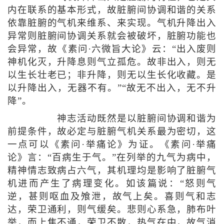
内在联系的基本形式，故脏腑间协调和谐的关系
依靠脏腑的气机来维系、来实现。气机升降出入
异常则脏腑间协调关系就会被破坏，脏腑功能也
会异常，故《素问·六微旨大论》云：“出入废则
神机化灭，升降息则气立孤危。故非出入，则无
以生长壮老已；非升降，则无以生长化收藏。是
以升降出入，无器不有。”“故无不出入，无不升
降”。
神志活动既然是以脏腑间协调和谐为
前提条件，故必定与脏腑气机关系最为密切，这
一点可以《素问·举痛论》为证。《素问·举痛
论》言：“百病生于气。”在列举的九气为病中，
精神情志致病占六气，其机理均是影响了脏腑气
机进而产生了病理变化。如该篇说：“怒则气
逆，甚则呕血及飧泄，故气上矣。喜则气和志
达，荣卫通利，则气缓矣。悲则心系急，肺布叶
举，而上焦不通，荣卫不散，热气在中，故气消