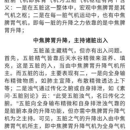
脏腑气机即脾胃气机为五脏气机枢纽有两个含
义：一是在五脏这一整体中，宏观中焦脾胃是其
气机之枢；二是在每一脏气机运动中，也有中焦
脾胃气机，即每一脏的升降之力依靠的是中焦脾
胃升降；
中焦脾胃升降，主持诸脏出入
五脏虽主藏精气，但亦有出入问题。
首先，五脏精气皆靠后天水谷精微来滋养、填
充，这是五脏的入，当由中焦脾胃升降气机所
主。而五脏的出，主要表现有二，一是向全身输
布精微物质，如肺主宣降，布散精微透达上下
等；二是浊气通过传化之腑或自身排泄，如《素
问·五脏别论》云：“此受五脏浊气，名曰传化之
腑。”五脏向全身输布精微和自身排泄浊气靠的
是脏腑本身的升降功能，但亦需中焦脾胃升降气
机为之主持。可见，五脏之气的升降出入由中焦
脾胃气机所主，即中焦脾胃升降气机为全身气机