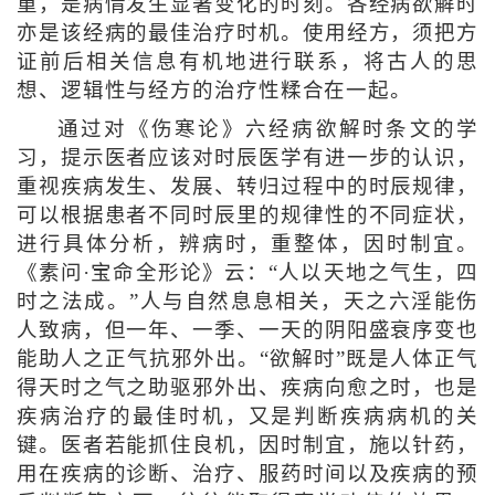
重，是病情发生显著变化的时刻。各经病欲解时
亦是该经病的最佳治疗时机。使用经方，须把方
证前后相关信息有机地进行联系，将古人的思
想、逻辑性与经方的治疗性糅合在一起。
通过对《伤寒论》六经病欲解时条文的学
习，提示医者应该对时辰医学有进一步的认识，
重视疾病发生、发展、转归过程中的时辰规律，
可以根据患者不同时辰里的规律性的不同症状，
进行具体分析，辨病时，重整体，因时制宜。
《素问·宝命全形论》云：“人以天地之气生，四
时之法成。”人与自然息息相关，天之六淫能伤
人致病，但一年、一季、一天的阴阳盛衰序变也
能助人之正气抗邪外出。“欲解时”既是人体正气
得天时之气之助驱邪外出、疾病向愈之时，也是
疾病治疗的最佳时机，又是判断疾病病机的关
键。医者若能抓住良机，因时制宜，施以针药，
用在疾病的诊断、治疗、服药时间以及疾病的预