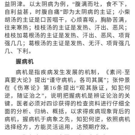
益阴津。以太阴病为例，“腹满而吐，食不下，
自利益甚，时腹自痛”即为太阴病的主证；小柴
胡汤的主证是口苦咽干，心烦喜呕，胸胁苦满，
往来寒热；桂枝汤的主证是发热、汗出、恶风；
桂枝加葛根汤的主证是发热、汗出、恶风、项背
强几几；葛根汤的主证是发热、无汗、项背强几
几、下利。
握病机
病机是指疾病发生发展的机制，《素问·至
真要大论》提出“谨守病机，各司其属”；张仲景
在《伤寒论》第16条提出“观其脉证，知犯何
逆，随证治之”，说明把握病机是辨证论治的关
键，医者必须对四诊获得的检查资料进行仔细全
面的分析、归纳、概括，以求得疾病现象背后的
病机，握病机于病象之先，知犯何逆，依照病机
选择经方，方能灵活运用，达预期疗效。