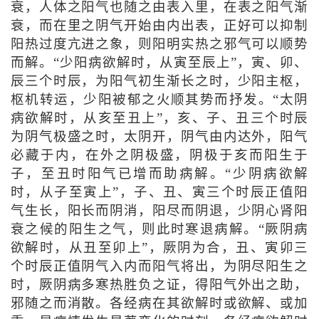
衰，人体之阳气也随之由表入里，在表之阳气渐
衰，而在里之阴气开始由内出表，正好可以抑制
阳热过度亢进之象，则阳明实热之邪气可以顺势
而解。“少阳病欲解时，从寅至辰上”，寅、卯、
辰三个时辰，为阳气初生渐长之时，少阳主枢，
枢机转运，少阳被郁之火顺其势而抒发。“太阴
病欲解时，从亥至丑上”，亥、子、丑三个时辰
为阴气极盛之时，太阴开，阴气由内达外，阳气
必藏于内，在外之阴极盛，阴极于亥而阳生于
子，至丑时阳气已增而助病解。“少阴病欲解
时，从子至寅上”，子、丑、寅三个时辰正值阳
气生长，阳长而阴消，阳尽而阴退，少阴心肾阳
衰之候的阳生之气，则此时寒退病解。“厥阴病
欲解时，从丑至卯上”，厥阴为合，丑、寅卯三
个时辰正值阴气入内而阳气将出，为阴尽阳生之
时，厥阴病多寒热胜负之证，得阳气外出之助，
邪随之而消散。各经病在其欲解时或欲解、或加