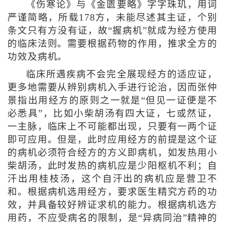
《伤寒论》与《金匮要略》字字珠玑，用词
严谨简略，所载178方，未能尽述其主证，个别
条文只有方没有证，故“握病机”就成为经方使用
的临床法则。需要根据药物的作用，推求全方的
功效及病机。
临床所遇疾病不会完全展现经方的适应证，
更多地需要从辨别病机入手进行论治，因而张仲
景指出用经方的原则之一就是“但见一证便是不
必悉具”，比如小柴胡汤有四大证，七或然证，
一主脉，临床上不可能都出现，只要有一两个证
即可应用。但是，此时应用经方的前提是这个证
的病机必须符合经方的方义即病机，如发热用小
柴胡汤，此时发热的病机应是少阳枢机不利；自
汗出用桂枝汤，这个自汗出的病机应是营卫不
和。根据病机选用经方，要求医生精究方药的功
效，并具备较好辨证求机的能力。根据病机选方
用药，不应受病名的限制，是“异病同治”精神的