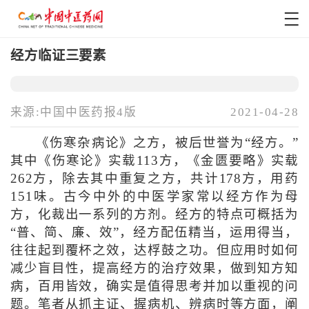
经方临证三要素
来源:中国中医药报4版
2021-04-28
《伤寒杂病论》之方，被后世誉为“经方。”
其中《伤寒论》实载113方，《金匮要略》实载
262方，除去其中重复之方，共计178方，用药
151味。古今中外的中医学家常以经方作为母
方，化裁出一系列的方剂。经方的特点可概括为
“普、简、廉、效”，经方配伍精当，运用得当，
往往起到覆杯之效，达桴鼓之功。但应用时如何
减少盲目性，提高经方的治疗效果，做到知方知
病，百用皆效，确实是值得思考并加以重视的问
题。笔者从抓主证、握病机、辨病时等方面，阐