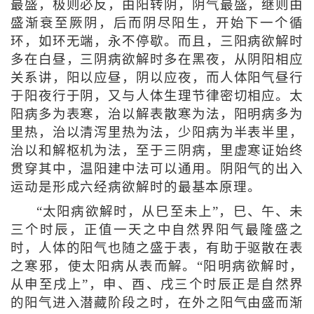
最盛，极则必反，由阳转阴，阴气最盛，继则由
盛渐衰至厥阴，后而阴尽阳生，开始下一个循
环，如环无端，永不停歇。而且，三阳病欲解时
多在白昼，三阴病欲解时多在黑夜，从阴阳相应
关系讲，阳以应昼，阴以应夜，而人体阳气昼行
于阳夜行于阴，又与人体生理节律密切相应。太
阳病多为表寒，治以解表散寒为法，阳明病多为
里热，治以清泻里热为法，少阳病为半表半里，
治以和解枢机为法，至于三阴病，里虚寒证始终
贯穿其中，温阳建中法可以通用。阴阳气的出入
运动是形成六经病欲解时的最基本原理。
“太阳病欲解时，从巳至未上”，巳、午、未
三个时辰，正值一天之中自然界阳气最隆盛之
时，人体的阳气也随之盛于表，有助于驱散在表
之寒邪，使太阳病从表而解。“阳明病欲解时，
从申至戌上”，申、酉、戌三个时辰正是自然界
的阳气进入潜藏阶段之时，在外之阳气由盛而渐