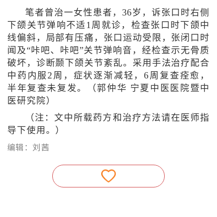
笔者曾治一女性患者，36岁，诉张口时右侧
下颌关节弹响不适1周就诊，检查张口时下颌中
线偏斜，局部有压痛，张口运动受限，张闭口时
闻及“咔吧、咔吧”关节弹响音，经检查示无骨质
破坏，诊断颞下颌关节紊乱。采用手法治疗配合
中药内服2周，症状逐渐减轻，6周复查痊愈，
半年复查未复发。（郭仲华 宁夏中医医院暨中
医研究院）
（注：文中所载药方和治疗方法请在医师指
导下使用。）
编辑：刘茜