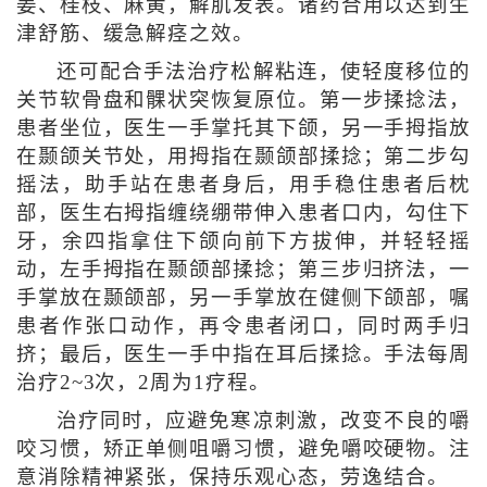
姜、桂枝、麻黄，解肌发表。诸药合用以达到生
津舒筋、缓急解痉之效。
还可配合手法治疗松解粘连，使轻度移位的
关节软骨盘和髁状突恢复原位。第一步揉捻法，
患者坐位，医生一手掌托其下颌，另一手拇指放
在颞颌关节处，用拇指在颞颌部揉捻；第二步勾
摇法，助手站在患者身后，用手稳住患者后枕
部，医生右拇指缠绕绷带伸入患者口内，勾住下
牙，余四指拿住下颌向前下方拔伸，并轻轻摇
动，左手拇指在颞颌部揉捻；第三步归挤法，一
手掌放在颞颌部，另一手掌放在健侧下颌部，嘱
患者作张口动作，再令患者闭口，同时两手归
挤；最后，医生一手中指在耳后揉捻。手法每周
治疗2~3次，2周为1疗程。
治疗同时，应避免寒凉刺激，改变不良的嚼
咬习惯，矫正单侧咀嚼习惯，避免嚼咬硬物。注
意消除精神紧张，保持乐观心态，劳逸结合。