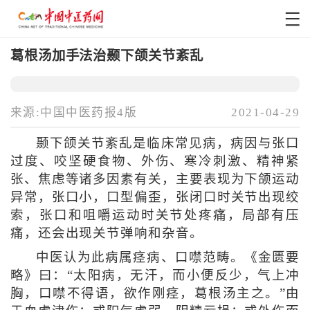
葛根汤加手法治颞下颌关节紊乱
来源:中国中医药报4版
2021-04-29
颞下颌关节紊乱是临床常见病，病因与张口
过度、咬坚硬食物、外伤、寒冷刺激、精神紧
张、焦虑等诸多因素有关，主要表现为下颌运动
异常，张口小，口型偏歪，张闭口时关节出现绞
索，张口和咀嚼运动时关节处疼痛，局部有压
痛，还会出现关节弹响和杂音。
中医认为此病属痉病、口噤范畴。《金匮要
略》曰：“太阳病，无汗，而小便反少，气上冲
胸，口噤不得语，欲作刚痉，葛根汤主之。”由