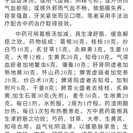
于血虚津伤；或阳气虚弱，阴精亏损；或外伤而
气血瘀阻；或感外邪而气血不畅，致筋膜失养，
痉挛强直，牙关紧张而见口噤。笔者采用手法治
疗配合中药治疗取得良效。
中药可用葛根汤加减，具生津舒筋、缓急解
痉之效。药物组成：葛根30克，桂枝10克，炒
白芍10克，炙甘草15克，灸麻黄3克，生姜10
克，大枣12枚，生黄芪20克，知母10克。气滞
血瘀者加地鳖虫6克、僵蚕10克；肝肾阴虚者加
熟地黄30克、怀山药20克；脾胃虚弱者加党参
20克、炒白术10克；脾肾阳虚者去知母，加制
附片6克、干姜8克；肺胃火盛者去桂枝、炙麻
黄,加生石膏30克(先煎)、麦冬30克、生地黄20
克。每日1剂，水煎服，2周为1疗程。药渣用醋
炒热，每日1次包布热敷患处。方中君药葛根具
生津舒筋之功效；芍药、甘草、大枣、生黄芪、
知母合用，益气化阴滋津，以缓筋脉挛急；生