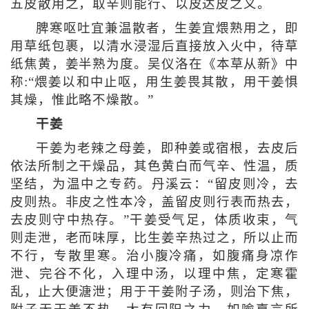
五皮散用之，取辛则能行、以皮达皮之义。
脾寒呕吐宜兼温散者，生姜宜煨熟用之，即
用草纸包裹，以清水浸湿后直接放入火中，待草
纸焦黄，姜半熟为度。吴仪洛在《本草从新》中
称:“煨姜以和中止呕，用生姜畏其散，用干姜惧
其燥，惟此略不燥散。”
干姜
干姜为老辣之母姜，即种姜或宿根，去皮后
依法所制之干燥品，其色黄白而气辛、性温，质
坚结，为温中之专药。丹溪云：“留皮则冷，去
皮则热。非皮之性本冷，盖留皮则行表而热去，
去皮则守中热存。”干姜受气足，体质收束，气
则走泄，老而味厚，比生姜辛热过之，所以止而
不行，专散里寒。治小腹冷痛，如腹痛身凉作
泄、完谷不化，入理中汤，以理中焦，定寒霍
乱，止大便溏泄；用于干姜附子汤，则治下焦，