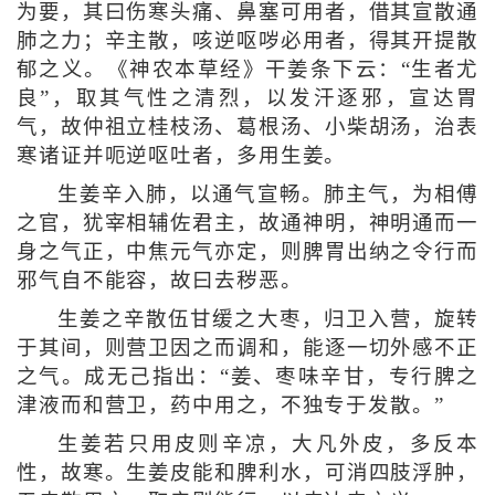
为要，其曰伤寒头痛、鼻塞可用者，借其宣散通
肺之力；辛主散，咳逆呕哕必用者，得其开提散
郁之义。《神农本草经》干姜条下云：“生者尤
良”，取其气性之清烈，以发汗逐邪，宣达胃
气，故仲祖立桂枝汤、葛根汤、小柴胡汤，治表
寒诸证并呃逆呕吐者，多用生姜。
生姜辛入肺，以通气宣畅。肺主气，为相傅
之官，犹宰相辅佐君主，故通神明，神明通而一
身之气正，中焦元气亦定，则脾胃出纳之令行而
邪气自不能容，故曰去秽恶。
生姜之辛散伍甘缓之大枣，归卫入营，旋转
于其间，则营卫因之而调和，能逐一切外感不正
之气。成无己指出：“姜、枣味辛甘，专行脾之
津液而和营卫，药中用之，不独专于发散。”
生姜若只用皮则辛凉，大凡外皮，多反本
性，故寒。生姜皮能和脾利水，可消四肢浮肿，