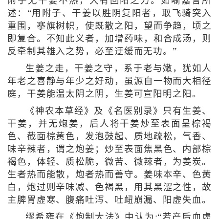
附子无干姜不热，大有回阳之力。如喻嘉言所
述：“用附子、干姜以胜阴复阳者，取飞骑突入
重围，搴旗树帜，使既散之阳，望而争趋，顷之
即复合。不知此义者，加增药味，和合成汤，则
反牵制其雄入之势，必至迂缓而无功。”
生姜之走，干姜之守，系于老与嫩，犹如人
年老之喜静与年少之好动，虽源自一物而大相径
庭，干姜能温太阴之阴，生姜可宣阳明之阳。
《神农本草经》及《名医别录》只有生姜、
干姜，并无炮姜，后人将干姜炒至表面呈棕褐
色、截面棕黄色，发泡鼓起、质地疏松，气香、
味辛辣者，谓之炮姜；炒至表面焦黑色、内部棕
褐色，体轻、质松脆，微苦、微辣者，为姜炭。
生者热而能散，炮者热而善守。姜味本辛、色黄
白，炮过则辛味减、色褐黑，用其黑涩之性，故
主脾胃虚寒、腹痛吐泻、吐衄崩漏、阳虚失血。
缪希雍在《炮制大法》中认为:“若产后血虚