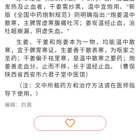
发热及止血者，干姜需炒黑，温中宜炮用。”新
版《全国中药炮制规范》则明确指出:“炮姜温中
散寒，主脾胃虚寒腹痛吐泻；姜炭温经止血，治
吐衄崩漏，阴虚失血。”
生姜、干姜和炮姜本为一物，均能温中散
寒，宜于脾胃寒证。生姜善于散表寒，为呕家之
圣药；干姜偏于祛里寒，是温中散寒之要药；炮
姜善走血分，止而不移，长于温经止血。（曹俣
陕西省西安市六君子堂中医馆）
（注：文中所载药方和治疗方法请在医师指
导下使用。）
编辑：刘茜