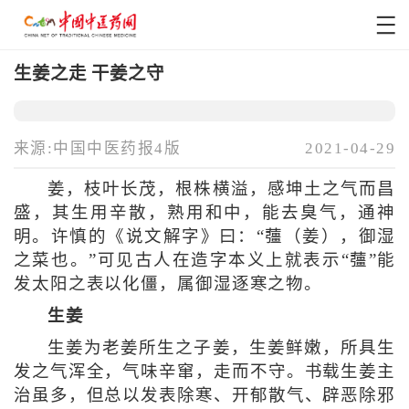
生姜之走 干姜之守
来源:中国中医药报4版
2021-04-29
姜，枝叶长茂，根株横溢，感坤土之气而昌
盛，其生用辛散，熟用和中，能去臭气，通神
明。许慎的《说文解字》曰：“䕬（姜），御湿
之菜也。”可见古人在造字本义上就表示“䕬”能
发太阳之表以化僵，属御湿逐寒之物。
生姜
生姜为老姜所生之子姜，生姜鲜嫩，所具生
发之气浑全，气味辛窜，走而不守。书载生姜主
治虽多，但总以发表除寒、开郁散气、辟恶除邪