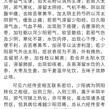
人参益气生津，加天花粉以清热生津；若邪入太
阴，邪气寒化，滞留太阴经，气机不畅，则出现
腹中痛，去除苦寒黄芩，加太阴主药芍药以泻太
阴邪气，缓急止痛；若邪气滞留少阳经，日久阻
滞气血，气血不畅，出现肋下痞硬，去壅滞的大
枣，加牡蛎以泻少阳邪气、软坚散结；若邪气伤
及少阴，寒化不甚，水饮内停，出现心下悸、小
便不利，去苦寒黄芩，加茯苓以淡渗利湿；若少
阳邪气外出太阳，症状表现为不渴，外有微热，
去留邪人参，加桂枝以解表；若合并太阳水饮
证，滞留肺部，出现如咳者，去易滞留水饮的人
参、大枣及生姜，加干姜温中化饮，五味子敛肺
止咳。
可见六经传变相互联系密切，少阳病为阴阳
转化之枢纽，出则三阳，入则三阴，属于半阴半
阳，邪气可随之热化，亦可寒化，虽出现诸多或
然症，但其病位难越少阳范畴，总从六经传变考