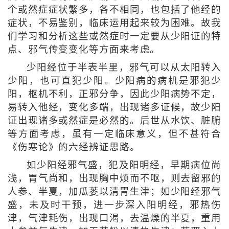
个或然症症状繁多，各不相同，也包括了他经的
症状，不易鉴别，临床运用起来较为困难。故我
们学习和分析这些或然症时一定要从少阳证的特
点、邪气传变变化等方面来考虑。
少阳经位于半表半里，邪气可以从太阳转入
少阳，也可直犯少阳。少阳病的病机是邪犯少
阳，枢机不利，正邪分争，因此少阳病势不定，
易转入他经，变化多端，出现诸多证候，故少阳
证出现诸多或然症是必然的。后世从水饮、脏腑
等方面考虑，虽有一定临床意义，但不甚符合
《伤寒论》的六经辨证思路。
如少阳经邪气盛，犯及阳明经，早期病位尚
浅，胃气尚和，出现胸中烦而不呕，则去留邪的
人参、半夏，加瓜蒌以清胃生津；如少阳经邪气
盛，未及时干预，进一步深入阳明经，邪热伤
津，气津耗伤，出现口渴，去温燥的半夏，重用