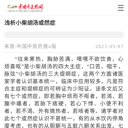
浅析小柴胡汤或然症
来源:中国中医药报4版
2021-05-07
“往来寒热，胸胁苦满，嘿嘿不欲饮食，心
烦喜呕”是小柴胡汤的四大主症，“口苦，咽干，
脉弦”小柴胡汤的三大提纲症，这两个方面诸医
家学者认识基本统一，临床中应用较多，凡是符
合主症和提纲症的可辨证为少阳证。该条文后又
有七个或然症，即若胸中烦而不呕者，若渴，若
腹中痛者，若胁下痞硬，若心下悸、小便不利
者，若不渴、外有微热者，若咳者等。诸学者对
此七个或然症认识不甚统一，有的从水饮内停角
度考虑，也有的从胆腑与五脏六腑关系出发。七